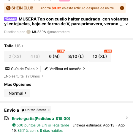
Ahorra
$0.32
en este artículo después de unirte.
MUSERA Top con cuello halter cuadrado, con volantes
y lentejuelas, bajo en forma de V, para primavera, verano,
vacaciones, Ibiza, festivales, chica cool, playa náufraga
Diseñado por
MUSERA
@muserastore
Talla
US
3 left
7 left
2
(XS)
4
(S)
6
(M)
8/10
(L)
12
(XL)
Guía de Tallas
Verificar mi tamaño
¿No es tu talla? Dinos
Más Opciones
Normal
Envío a
United States
Envío gratis(Pedidos ≥ $15.00)
500 puntos SHEIN si llega tarde
Entrega estimada:
Ago 13 - Ago
19,
85.11% son ≤
8
días hábiles