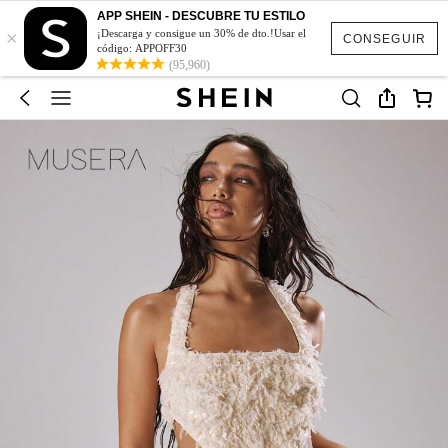
APP SHEIN - DESCUBRE TU ESTILO
×
¡Descarga y consigue un 30% de dto.!Usar el
CONSEGUIR
código: APPOFF30
(95,960)