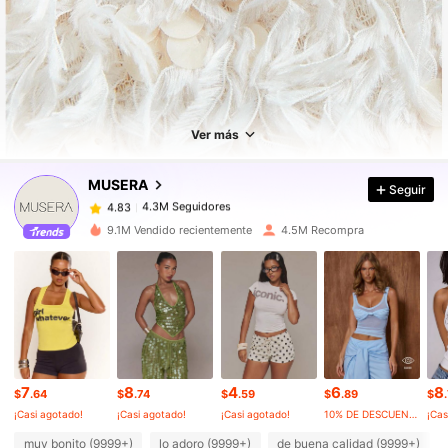
4.3M Seguidores
4.83
Ver más
4.3M Seguidores
4.83
MUSERA
Seguir
4.3M Seguidores
4.83
t***a
pagó
Hace 6 horas
9.1M Vendido recientemente
4.5M Recompra
4.3M Seguidores
4.83
4.3M Seguidores
4.83
7
8
4
6
8
4.3M Seguidores
4.83
$
.64
$
.74
$
.59
$
.89
$
¡Casi agotado!
¡Casi agotado!
¡Casi agotado!
10% DE DESCUENTO
¡Cas
muy bonito (9999+)
lo adoro (9999+)
de buena calidad (9999+)