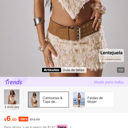
Artículos
Guia de tallas
1/5
Camisetas &
Faldas de
Tops de
Mujer
Tirantes de
2
Artículos
Mujer
6
-50%
$
.50
$13.09
Paga ahora, o en 4 pagos de $1.62