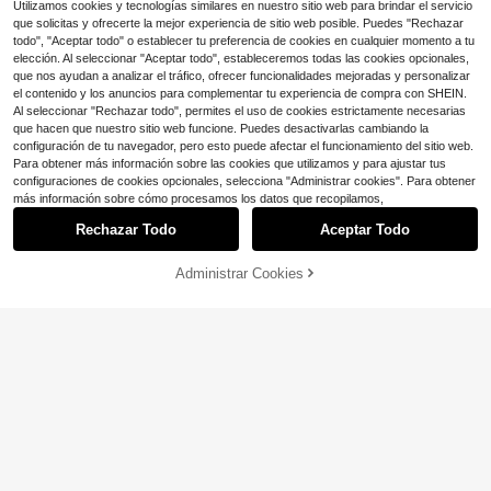
Utilizamos cookies y tecnologías similares en nuestro sitio web para brindar el servicio
que solicitas y ofrecerte la mejor experiencia de sitio web posible. Puedes "Rechazar
todo", "Aceptar todo" o establecer tu preferencia de cookies en cualquier momento a tu
elección. Al seleccionar "Aceptar todo", estableceremos todas las cookies opcionales,
que nos ayudan a analizar el tráfico, ofrecer funcionalidades mejoradas y personalizar
el contenido y los anuncios para complementar tu experiencia de compra con SHEIN.
Al seleccionar "Rechazar todo", permites el uso de cookies estrictamente necesarias
que hacen que nuestro sitio web funcione. Puedes desactivarlas cambiando la
configuración de tu navegador, pero esto puede afectar el funcionamiento del sitio web.
Para obtener más información sobre las cookies que utilizamos y para ajustar tus
configuraciones de cookies opcionales, selecciona "Administrar cookies". Para obtener
más información sobre cómo procesamos los datos que recopilamos,
Rechazar Todo
Aceptar Todo
Administrar Cookies
¡50% DE DESCUENTO!
AÑADIR A LA BOLSA
Ahorro de $1.50
26
#RomanceEnLaRiviera
#PicksParaiso
Lucivie Camiseta de tirantes finos c
Soleia Top bustier tipo corsé ajusta
on escote en V, adornos de encaje
¡Casi agotado!
do de doble capa con encaje y ban
60+ Dice "de buena calidad"
y lunares en crema, con volantes e
deau, estilo sexy europeo y america
1.5k+ vendidos
600+ vendidos
n el bajo, perfecta para vacaciones
no, bordado calado, blanco, para m
11
10
de verano, salidas a la playa y look
ujer, para salir, invitada de boda, oto
$
.79
-11%
$
.99
-11%
s casuales diarios
ño/invierno