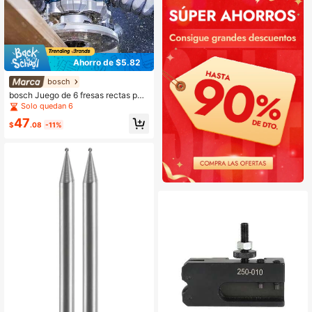
Ahorro de $5.82
bosch
bosch Juego de 6 fresas rectas par
a carpintería de 1/4"
Solo quedan 6
47
$
.08
-11%