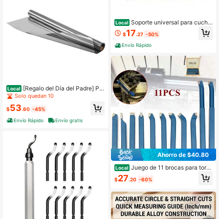
Soporte universal para cuchill
Local
a de corte CNC Torno Cambio rápid
17
$
.27
-50%
o BXA 250-207, Soporte universal p
ara cuchilla de corte
Envío Rápido
[Regalo del Día del Padre] Pel
Local
ícula de Ventana de Privacidad de E
Solo quedan 10
spejo Unidireccional Adhesiva Estát
53
ica Tinte Diurno Negro-Plateado
$
.60
-45%
Envío Rápido
Envío gratis
Ahorro de $40.80
Juego de 11 brocas para torn
Local
o con punta de carburo de 10/12 m
27
$
.20
-60%
m, cortador de metal, barra de mand
rinar, juego de cuchillas para mini to
rno.