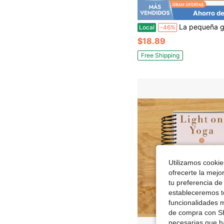
Ahorro de
La pequeña guía de Hermès: un e
Local
-46%
$18.89
Free Shipping
Utilizamos cookies
ofrecerte la mejo
tu preferencia de
estableceremos to
funcionalidades m
de compra con SH
necesarias que h