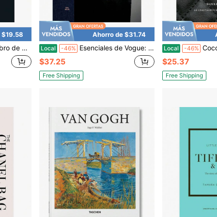
 $19.58
Ahorro de $31.74
de Chanel
Esenciales de Vogue: Tacones
Coco Cha
Local
-46%
Local
-46%
$37.25
$25.37
Free Shipping
Free Shipping