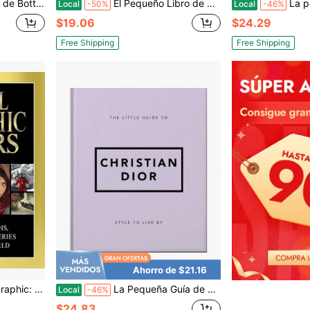
sa de moda (Pequeños libros de moda)
El Pequeño Libro de Balenciaga: La Historia de la Icónica Casa de Moda Pequeños Libros de Moda
La pequeña guía d
Local
-50%
Local
-46%
$19.06
$24.29
Free Shipping
Free Shipping
Ahorro de $21.16
iaron el Mundo (Tapa dura) Por Mark Collins Jenkins
La Pequeña Guía de Christian Dior: Estilo para Vivir (Pequeños Libros de Moda)
Local
-46%
$24.83