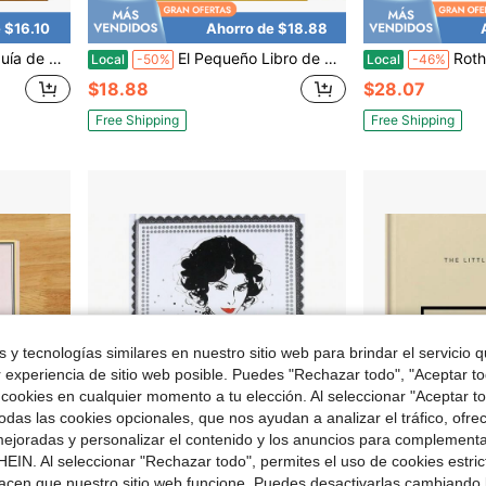
 $16.10
Ahorro de $18.88
stilo para vivir
El Pequeño Libro de Versace: La Historia de la Icónica Casa de Moda Pequeños Libros de Moda, 19
Rothko (
Local
-50%
Local
-46%
$18.88
$28.07
Free Shipping
Free Shipping
 y tecnologías similares en nuestro sitio web para brindar el servicio qu
r experiencia de sitio web posible. Puedes "Rechazar todo", "Aceptar t
 cookies en cualquier momento a tu elección. Al seleccionar "Aceptar to
das las cookies opcionales, que nos ayudan a analizar el tráfico, ofre
ejoradas y personalizar el contenido y los anuncios para complementa
EIN. Al seleccionar "Rechazar todo", permites el uso de cookies estri
acen que nuestro sitio web funcione. Puedes desactivarlas cambiando 