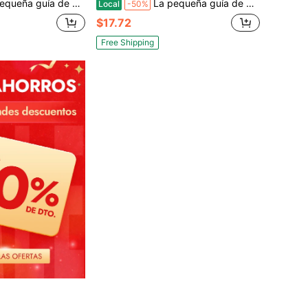
e Gucci: Estilo para vivir (Los pequeños libros de moda, 5)
La pequeña guía de Christian Dior: Estilo para vivir, Pequeños libros de moda
Local
-50%
$17.72
Free Shipping