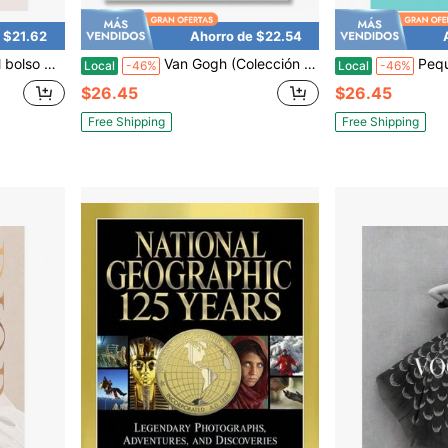
 $21.62
Ahorro de $22.54
. Elegante. Icónico.
Van Gogh (Colección de Arte Básico 2.0)
Pequeño libro de Tiffa
Local
-46%
Local
-46%
$26.45
$26.45
Free Shipping
Free Shipping