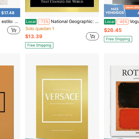
 $17.48
na legendaria casa de moda
National Geographic: 125 Años: Fotografías, Aventuras y Descubrimientos Legendarios (Tapa dura) Por Mark Collins Jenkins
Vogue
Local
-73%
Local
-46%
Solo quedan 1
$26.45
$13.39
Free Shipping
Free Shipping