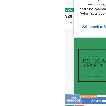
de tu navegador, 
sobre las cookies
La luz sobre el yoga: La Biblia de
Local
"Administrar coo
$28.99
Free Shipping
Administrar 
Ahorro de