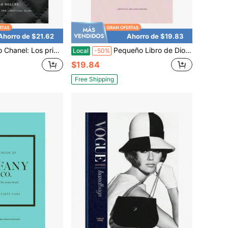
Ahorro de $21.62
Ahorro de $19.83
nel: Los principios de estilo
Pequeño Libro de Dior Pequeños Libros de Moda
Local
-50%
$19.84
Free Shipping