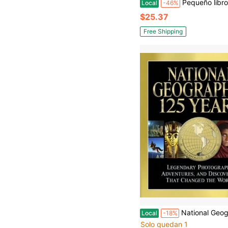
Pequeño libro de Bottega Veneta: La historia de la icónica ca
Local
-46%
$25.37
Free Shipping
National Geographic: 125 Años: Fotografías, Aventuras y Descubrimientos Legendarios que Camb
Local
-18%
Solo quedan 1