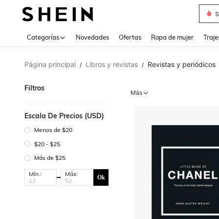
Muse
Categorías
Novedades
Ofertas
Ropa de mujer
Traje
Página principal
Libros y revistas
Revistas y periódicos
/
/
Filtros
Más
Escala De Precios (USD)
Menos de $20
$20 - $25
Más de $25
Mín.:
Máx:
Ok