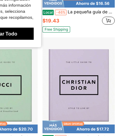
Ahorro de $15.64
Ahorro de $16.56
 más información
es, selecciona
ía de estilo para vivir (Pequeños libros de moda)
La pequeña guía de Prada: Estilo para vivir
Local
-46%
 que recopilamos,
$19.43
Free Shipping
ar Todo
Ahorro de $20.70
Ahorro de $17.72