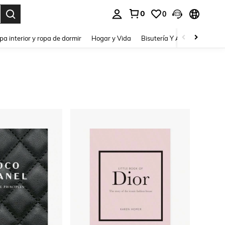
0
0
pa interior y ropa de dormir
Hogar y Vida
Bisutería Y Accesorios
Be