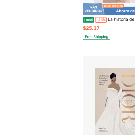
Ahorro de
La historia del bolso Chanel: Atemporal
Local
-46%
$25.37
Free Shipping