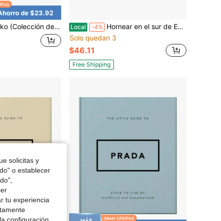
Ahorro de $23.92
Colección de Arte Básico 2.0)
Hornear en el sur de Estados Unidos: 200 recetas y sus historias no contadas (Una guía definitiva sobre la repostería sureña) (Encuadernación espiral)
Local
-4%
Solo quedan 3
$46.11
Free Shipping
e solicitas y
odo" o establecer
do",
cer
r tu experiencia
ctamente
la configuración