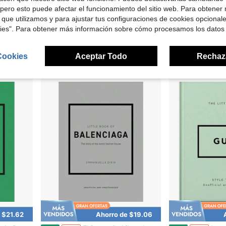
Ahorro de $21.62
pero esto puede afectar el funcionamiento del sitio web. Para obtener
 que utilizamos y para ajustar tus configuraciones de cookies opcional
l yoga moderno
Coco Chanel: El mundo ilustrado de un ícono de la moda
La pequeña gu
Local
-46%
Local
-46%
kies". Para obtener más información sobre cómo procesamos los datos
$25.37
$18.35
Free Shipping
Free Shipping
Cookies
Aceptar Todo
Rechaz
 $21.62
Ahorro de $19.06