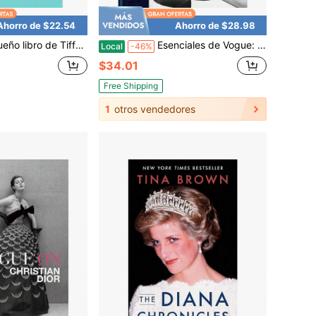
Ahorro de $22.54
Ahorro de $28.98
ny & Co.: La historia de la icónica marca de joyería (Pequeños libros de moda)
Esenciales de Vogue: Bolsos de mano
Local
-46%
$34.01
Free Shipping
1
otros vendedores