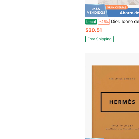
Ahorro de
Dior: Icono de estilo: Los looks definitivos de u
Local
-46%
$20.51
Free Shipping