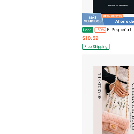
Ahorro de
El Pequeño Libro 
Local
-50%
$19.59
Free Shipping