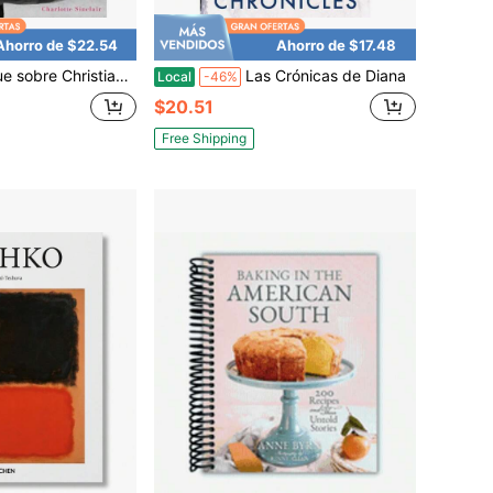
Ahorro de $22.54
Ahorro de $17.48
 sobre Christian Dior
Las Crónicas de Diana
Local
-46%
$20.51
Free Shipping