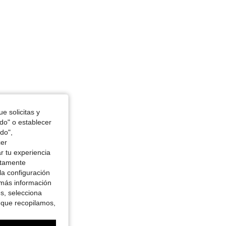
4.89
377
9.4K
e solicitas y
odo" o establecer
do",
cer
r tu experiencia
ctamente
la configuración
 más información
es, selecciona
 que recopilamos,