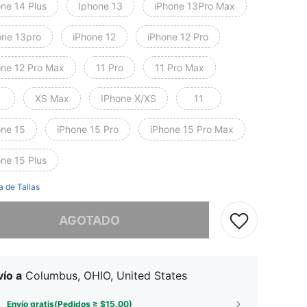
one 14 Plus
Iphone 13
iPhone 13Pro Max
one 13pro
iPhone 12
iPhone 12 Pro
one 12 Pro Max
11 Pro
11 Pro Max
XS Max
IPhone X/XS
11
one 15
iPhone 15 Pro
iPhone 15 Pro Max
one 15 Plus
a de Tallas
imos, este producto está agotado.
AGOTADO
ío a
Columbus, OHIO, United States
Envío gratis(Pedidos ≥ $15.00)