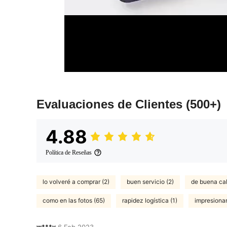
Evaluaciones de Clientes
(500+)
4.88
Política de Reseñas
lo volveré a comprar (2)
buen servicio (2)
de buena ca
como en las fotos (65)
rapidez logística (1)
impresionan
w***y
6 Feb,2023