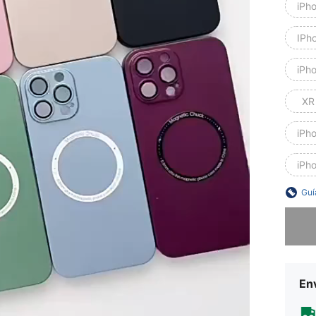
iPh
IPh
iPh
XR
iPh
iPh
Guí
Lo sent
Env