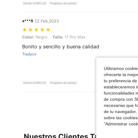
Desde SHEIN US
Programa de puntos
a***6
22 Feb,2023
Color: Negro, Talla: 11 Pro Max
Color:
Negro
Talla:
11 Pro Max
Bonito y sencillo y buena calidad
Traducir
Utilizamos cookies
ofrecerte la mejo
tu preferencia de
Desde SHEIN US
Programa de puntos
estableceremos to
funcionalidades m
Ver Más Re
de compra con SH
necesarias que h
de tu navegador, 
sobre las cookies
"Administrar coo
Nuestros Clientes También Vie