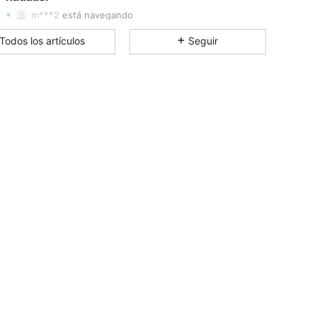
m***2
está navegando
4.89
377
9.4K
Todos los artículos
Seguir
4.89
377
9.4K
4.89
377
9.4K
4.89
377
9.4K
4.89
377
9.4K
4.89
377
9.4K
4.89
377
9.4K