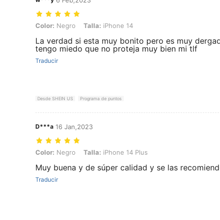
Color: Negro, Talla: iPhone 14
Color:
Negro
Talla:
iPhone 14
La verdad si esta muy bonito pero es muy derga
tengo miedo que no proteja muy bien mi tlf
Traducir
Desde SHEIN US
Programa de puntos
D***a
16 Jan,2023
Color: Negro, Talla: iPhone 14 Plus
Color:
Negro
Talla:
iPhone 14 Plus
Muy buena y de súper calidad y se las recomien
Traducir