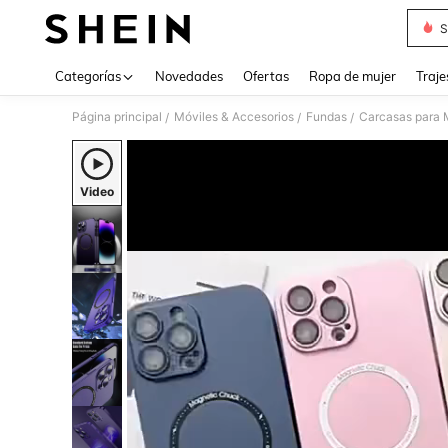
S
Use up 
Categorías
Novedades
Ofertas
Ropa de mujer
Traje
Página principal
Móviles & Accesorios
Fundas
Carcasas para 
/
/
/
Video