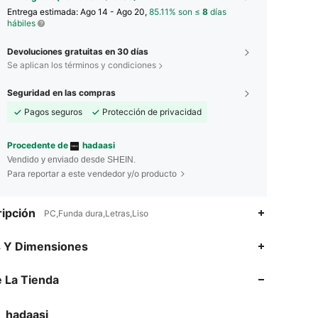
Entrega estimada:
Ago 14 - Ago 20,
85.11% son ≤
8
días
hábiles
Devoluciones gratuitas en 30 días
Se aplican los términos y condiciones
Seguridad en las compras
Pagos seguros
Protección de privacidad
Procedente de
hadaasi
Vendido y enviado desde SHEIN.
Para reportar a este vendedor y/o producto
ipción
PC,Funda dura,Letras,Liso
s Y Dimensiones
4.89
377
9.4K
 La Tienda
4.89
377
9.4K
hadaasi