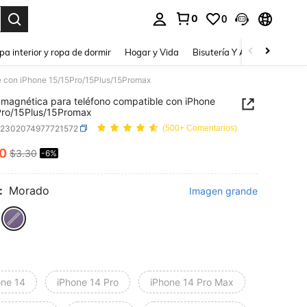
0
0
a. Press Enter to select.
pa interior y ropa de dormir
Hogar y Vida
Bisutería Y Accesorios
Be
e con iPhone 15/15Pro/15Plus/15Promax
magnética para teléfono compatible con iPhone
Pro/15Plus/15Promax
e2302074977721572
(500+ Comentarios)
10
$3.30
-6%
ICE AND AVAILABILITY
:
Morado
Imagen grande
one 14
iPhone 14 Pro
iPhone 14 Pro Max