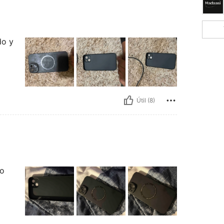
do y
Útil (8)
do