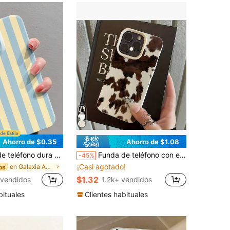
Ahorro de $0.35
Ahorro de $1.08
tas de moda, 1 pieza, compatible con iPhone 11/12/13/14/15/16 Pro Max, impermeable, a prueba de golpes, anti-caídas, resistente a arañazos, versión internacional, no versión doméstica, regalo de primavera, oficina
Funda de teléfono con estampado minimalista de vaca, compatible con 17 16 15 14 13 12 11 Mini Pro Max Air Plus, cubierta trasera mate a prueba de caídas, funda protectora para smartphone, funda de uso diario, accesorio de teléfono de moda, diseño creativo, diseño impreso con UV, carcasa protectora de moda, entusiastas de la moda, amantes de la música, perfecto como regalo de cumpleaños
-45%
¡Casi agotado!
en Galaxia A04E Fundas para teléfonos
os
$1.32
 vendidos
1.2k+ vendidos
bituales
Clientes habituales