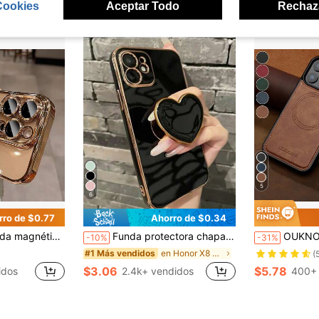
Cookies
Aceptar Todo
Rechaz
5
6
rro de $0.77
Ahorro de $0.34
ax/15plus/15/14pro/14promax/14plus/14/13pro/13promax/13/12pro/12promax/12/11promax/11/11pro, regalo de cumpleaños, primavera, aniversario, regalo para mamá
Funda protectora chapada en oro con elemento en forma de corazón negro a prueba de golpes y soporte en forma de corazón chapado en oro, compatible con iPhone 17/16e/15/14/13/12/11/XS/XR/X/7/8 Plus/Pro Max, Galaxy S25/S24U/S23/A55/A54/A35/A25/A17/A07/A16/A06, versión internacional de la carcasa protectora electrolítica, no la versión nacional, regalo de Pascua de primavera
OUKNOEO Funda de cuero sintético con carga inalámbrica magnética desmontable compatible
-10%
-31%
en Honor X8 Fundas para teléfonos
#1 Más vendidos
(
$3.06
$5.78
idos
2.4k+ vendidos
400+ 