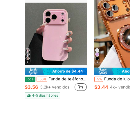
6
6
Ahorro de $4.44
Aho
Funda de teléfono rosa de moda compatible con iPhone 17 Pro Max, 16 Pro Max, 15 Pro Max, 14 Pro Max, 13 Pro Max, con cubierta trasera suave y protectora de borde suave, funda de teléfono creativa unisex
Funda de lujo con lentejuelas brillantes y protección de lente con chapado, anti-caídas, con espejo de maquillaje brillante y soporte de anillo, funda de teléfono de alta calidad a prueba de golpes,
Local
-56%
-9%
$3.56
$3.44
3.2k+ vendidos
4k+ vendi
4-5 días hábiles