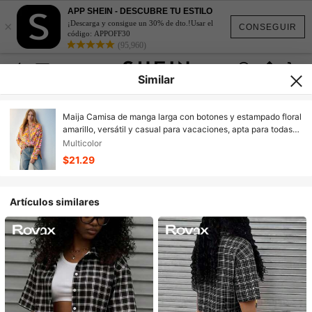
APP SHEIN - DESCUBRE TU ESTILO
×
¡Descarga y consigue un 30% de dto.!Usar el
CONSEGUIR
código: APPOFF30
(95,960)
Similar
Maija Camisa de manga larga con botones y estampado floral
amarillo, versátil y casual para vacaciones, apta para todas
las estaciones
Multicolor
$21.29
Artículos similares