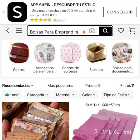
Bolsas Personalizadas Para Negocio
APP SHEIN - DESCUBRE TU ESTILO
×
¡Descarga y consigue un 30% de dto.!Usar el
Sobres Para Dinero
CONSEGUIR
código: APPOFF30
(95,960)
Bolsas De Empaque
Bolsas Para Emprendimiento
Sobres Para Cartas
Bolsas Personalizadas Para Negocio
Sobres Para Dinero
Accesorios
Sobres de
Bolsas para
Sobres
Buzones
para embalaje
Burbujas
documentos
de regalo
de correo
Recomendados
Más populares
Precio
Filtros
Local
Categoría
Material
Color
Tipo de Estilo