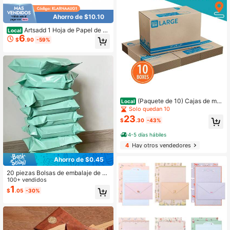
Ahorro de $10.10
Artsadd 1 Hoja de Papel de R
Local
6
egalo 58x23 Pulgadas – Material P
$
.90
-59%
P en Rojo con Diseño de Lazo de P
apá Noel y Rayas Rosadas, Resiste
nte & Sin Arrugas para Navidad, Fie
stas Navideñas y Regalos
(Paquete de 10) Cajas de mu
Local
danza grandes Pen+Gear, 27L X 15
Solo quedan 10
A X 17H, Kraft
23
$
.30
-43%
4-5 días hábiles
4
Hay otros vendedores
Ahorro de $0.45
20 piezas Bolsas de embalaje de un
icolor gruesas e impermeables, bols
100+ vendidos
as multiusos simples adecuadas par
1
$
.05
-30%
a la escuela, la oficina, el envío y el
correo