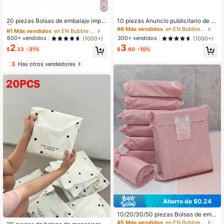
#1 Más vendidos
en EN Bubble Mailers
Clientes habituales
20 piezas Bolsas de embalaje imper
10 piezas Anuncio publicitario de b
meables de unicolor y gruesas, Bols
urbujas unicolor
#1 Más vendidos
#1 Más vendidos
en EN Bubble Mailers
en EN Bubble Mailers
#6 Más vendidos
en EN Bubble Mailers
as simples multifuncionales adecua
Clientes habituales
Clientes habituales
600+ vendidos
300+ vendidos
(1000+)
(1000+)
das para la escuela, la oficina, el en
2
3
#1 Más vendidos
en EN Bubble Mailers
vío y la mensajería
$
.33
-31%
$
.60
-10%
Clientes habituales
3
Hay otros vendedores
Ahorro de $0.24
10/20/30/50 piezas Bolsas de emb
alaje de polietileno rosa claro durad
#5 Más vendidos
en EN Bubble Mailers