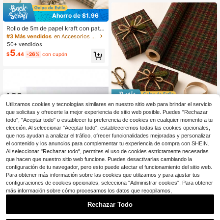
inistros de boutique de ropa con tira
de sellado automático, sobres de en
Ahorro de $1.96
vío con estampados de flores/leopa
rdo/mármol/moño para transporte, r
Rollo de 5m de papel kraft con patr
opa, libros, artículos de uso diario, s
ón de cuadros verdes, 43cm x 500
#3 Más vendidos
en Accesorios De Embalaje De Regalo
urtido de tamaños
cm, papel de regalo grueso para Na
50+ vendidos
vidad, Año Nuevo, cumpleaños, des
5
$
.44
-26%
con cupón
pedida de soltera, decoración navid
eña
Ahorro de $1.92
Utilizamos cookies y tecnologías similares en nuestro sitio web para brindar el servicio
que solicitas y ofrecerte la mejor experiencia de sitio web posible. Puedes "Rechazar
Rollo de 5m de papel kraft con esta
todo", "Aceptar todo" o establecer tu preferencia de cookies en cualquier momento a tu
mpado a cuadros de un solo lado, 4
#5 Más vendidos
en Accesorios De Embalaje De Regalo
elección. Al seleccionar "Aceptar todo", estableceremos todas las cookies opcionales,
3cm x 500cm, papel de regalo grue
5
$
.68
-25%
con cupón
so para Navidad, Año Nuevo, cumpl
que nos ayudan a analizar el tráfico, ofrecer funcionalidades mejoradas y personalizar
eaños, despedida de soltera, decor
el contenido y los anuncios para complementar tu experiencia de compra con SHEIN.
ación navideña
Al seleccionar "Rechazar todo", permites el uso de cookies estrictamente necesarias
que hacen que nuestro sitio web funcione. Puedes desactivarlas cambiando la
configuración de tu navegador, pero esto puede afectar el funcionamiento del sitio web.
Para obtener más información sobre las cookies que utilizamos y para ajustar tus
configuraciones de cookies opcionales, selecciona "Administrar cookies". Para obtener
más información sobre cómo procesamos los datos que recopilamos,
Rechazar Todo
100 piezas Bolsas de envío de unic
1