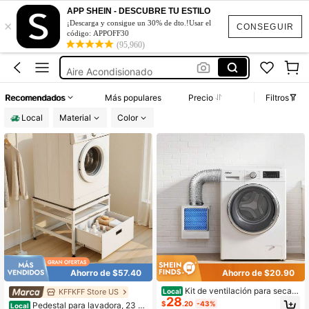
Aire Acondisionado De Pared
APP SHEIN - DESCUBRE TU ESTILO
×
Antena Digital Para Tv
¡Descarga y consigue un 30% de dto.!Usar el
CONSEGUIR
código: APPOFF30
Antena Para Tv
(95,960)
Aire Acondisionado
Lavadora Y Secadora Portátil
Recomendados
Más populares
Precio
Filtros
Aire Acondisionado De Pared
Local
Material
Color
Antena Digital Para Tv
Ahorro de $57.40
Ahorro de $20.90
Kit de ventilación para secad
KFFKFF Store US
Local
28
ora de interior 3 en 1, fabricado en A
$
.20
-43%
Pedestal para lavadora, 23 pu
Local