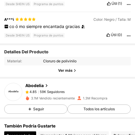
Útil
(1)
Desde SHEIN US
Programa de puntos
A***i
Color: Negro / Talla: M
co
ó
mo
siempre
encantada
gracias
🫂
Útil
(0)
Desde SHEIN US
Programa de puntos
59K Seguidores
4.85
Detalles Del Producto
Material:
Cloruro de polivinilo
59K Seguidores
4.85
Ver más
Abodelia
59K Seguidores
4.85
m***3
pagó
Hace 1 día
3.1M Vendido recientemente
1.3M Recompra
Seguir
Todos los artículos
59K Seguidores
4.85
También Podría Gustarte
59K Seguidores
4.85