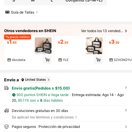
ra decoración del hogar otoñal, regalos navi
deños, vibras bohemias
Guía de Tallas
Otros vendedores en SHEIN
Ver todos los 13 vendedores
precio mínimo
1
2
3
$
.85
$
.35
$
.20
Abodelia
YLE
SZHONGYU
Envío a
United States
Envío gratis(Pedidos ≥ $15.00)
500 puntos SHEIN si llega tarde
Entrega estimada:
Ago 14 - Ago
20,
85.11% son ≤
8
días hábiles
Devoluciones gratuitas en 30 días
Se aplican los términos y condiciones
Pagos seguros · Protección de privacidad