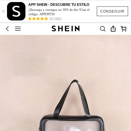
APP SHEIN - DESCUBRE TU ESTILO
×
¡Descarga y consigue un 30% de dto.!Usar el
CONSEGUIR
código: APPOFF30
(95,960)