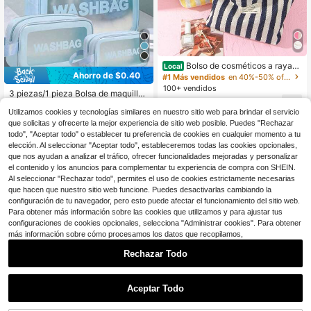
Bolso de cosméticos a rayas,
Local
bolso de maquillaje para mujer, bols
Ahorro de $0.40
#1 Más vendidos
en 40%-50% off Bolsas De Maquillaje
o pequeño, estuche de maquillaje, b
100+ vendidos
3 piezas/1 pieza Bolsa de maquillaj
olso de viaje, bolso de gran capacid
2
e de viaje, Bolsa de aseo de PVC, B
300+ vendidos
ad para brochas de maquillaje, nec
(100+)
$
.10
-42%
Utilizamos cookies y tecnologías similares en nuestro sitio web para brindar el servicio
olsa de almacenamiento de cosméti
eser de viaje
3
cos, Organizador impermeable, Caj
Envío Rápido
$
.70
-10%
con cupón
que solicitas y ofrecerte la mejor experiencia de sitio web posible. Puedes "Rechazar
a de almacenamiento de perfumes,
todo", "Aceptar todo" o establecer tu preferencia de cookies en cualquier momento a tu
Bolsa de cosméticos, Bolsas organi
elección. Al seleccionar "Aceptar todo", estableceremos todas las cookies opcionales,
zadoras y de almacenamiento, Org
que nos ayudan a analizar el tráfico, ofrecer funcionalidades mejoradas y personalizar
anizador de escritorio, Bolsa de ma
el contenido y los anuncios para complementar tu experiencia de compra con SHEIN.
quillaje pequeña, Regalos de Navid
Al seleccionar "Rechazar todo", permites el uso de cookies estrictamente necesarias
ad, Ideas de regalos para mujeres, B
que hacen que nuestro sitio web funcione. Puedes desactivarlas cambiando la
olsa de maquillaje
configuración de tu navegador, pero esto puede afectar el funcionamiento del sitio web.
Para obtener más información sobre las cookies que utilizamos y para ajustar tus
configuraciones de cookies opcionales, selecciona "Administrar cookies". Para obtener
más información sobre cómo procesamos los datos que recopilamos,
Rechazar Todo
Ahorro de $6.92
Aceptar Todo
Bolso de cosméticos ligero pa
Local
5
ra mujer, diseño de 4 compartiment