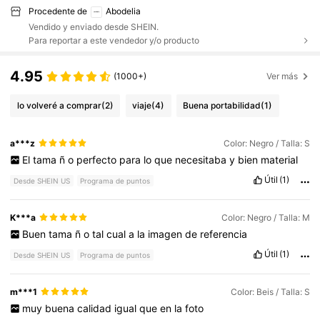
Procedente de
Abodelia
Vendido y enviado desde SHEIN.
Para reportar a este vendedor y/o producto
4.95
(1000+)
Ver más
lo volveré a comprar
(2)
viaje
(4)
Buena portabilidad
(1)
a***z
Color: Negro / Talla: S
El
tama
ñ
o
perfecto
para
lo
que
necesitaba
y
bien
material
Útil
(1)
Desde SHEIN US
Programa de puntos
K***a
Color: Negro / Talla: M
Buen
tama
ñ
o
tal
cual
a
la
imagen
de
referencia
Útil
(1)
Desde SHEIN US
Programa de puntos
m***1
Color: Beis / Talla: S
muy
buena
calidad
igual
que
en
la
foto