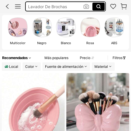
Lavador De Brochas
Organizador De Maquillaje
Limpia Brochas De Maquillaje
Limpiador De Brochas
Multicolor
Negro
Blanco
Rosa
ABS
Recomendados
Más populares
Precio
Filtros
Local
Color
Fuente de alimentación
Material