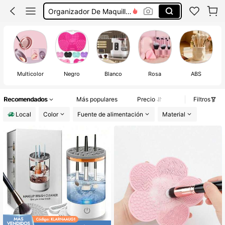
Lavador De Brochas
Esterilizador De Herramientas De Uñas
Limpiador De Brochas
Multicolor
Negro
Blanco
Rosa
ABS
Recomendados
Más populares
Precio
Filtros
Local
Color
Fuente de alimentación
Material
#1 Más vendidos
en Proveedores de limpieza del hogar Envío rápido