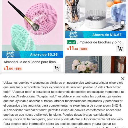
ersonalizado, verano, regalos para i
nvitados de boda, suministros para f
iestas, suministros de jardinería
Ahorro de $16.67
Limpiador de brochas y pincel
Local
es - Máquina limpiadora de brochas
11
$
.13
-60%
y pinceles de maquillaje multiusos |
Limpiador automático de brochas d
Ahorro de $0.26
e maquillaje con centrifugador, herr
Almohadilla de silicona para limpiar
amienta para limpiar brochas de ma
brochas de maquillaje, herramienta
quillaje como borlas, esponjas y hu
1
$
.54
-14%
de limpieza de brochas de maquillaj
evos de maquillaje
e
Utilizamos cookies y tecnologías similares en nuestro sitio web para brindar el servicio
que solicitas y ofrecerte la mejor experiencia de sitio web posible. Puedes "Rechazar
todo", "Aceptar todo" o establecer tu preferencia de cookies en cualquier momento a tu
elección. Al seleccionar "Aceptar todo", estableceremos todas las cookies opcionales,
que nos ayudan a analizar el tráfico, ofrecer funcionalidades mejoradas y personalizar
el contenido y los anuncios para complementar tu experiencia de compra con SHEIN.
Al seleccionar "Rechazar todo", permites el uso de cookies estrictamente necesarias
que hacen que nuestro sitio web funcione. Puedes desactivarlas cambiando la
configuración de tu navegador, pero esto puede afectar el funcionamiento del sitio web.
Para obtener más información sobre las cookies que utilizamos y para ajustar tus