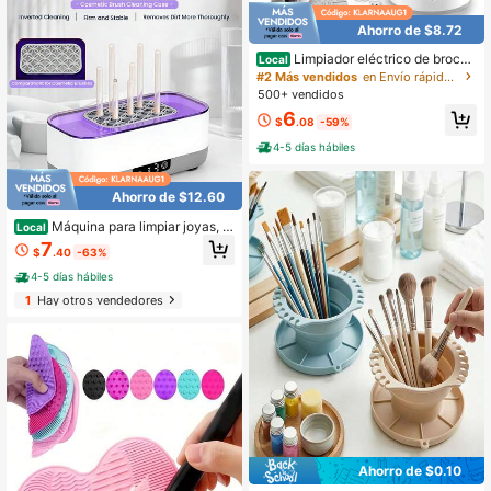
Ahorro de $8.72
Limpiador eléctrico de brocha
Local
s de maquillaje, 3 en 1, automático,
#2 Más vendidos
en Envío rápido Herramientas para limpiar y secar
para uso diario, apto para maquillaj
500+ vendidos
e de todos los tamaños, ideal para l
6
a vuelta al cole, ideal para viajes de
$
.08
-59%
mujeres.
4-5 días hábiles
Ahorro de $12.60
Máquina para limpiar joyas, e
Local
stuche para brochas de maquillaje,
7
$
.40
-63%
herramienta automática de limpieza
profunda de 360° para joyas, ultrap
4-5 días hábiles
ortátil, carga USB, vibración de alta
1
Hay otros vendedores
frecuencia.
Ahorro de $0.10