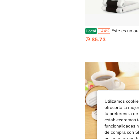
Este es un aumento de 85X de un aumento de mano en blanco, que ofrece una magnificación de 1X/80X. Es un espejo de viaje compacto para maquillaje, equipado con un mango ajustable 360
Local
-44%
$5.73
Utilizamos cookies
ofrecerte la mejo
tu preferencia de
estableceremos to
funcionalidades m
de compra con SH
necesarias que h