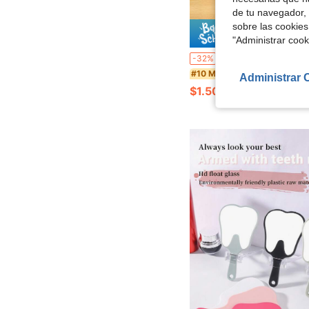
de tu navegador, 
sobre las cookies
Ahorro d
"Administrar coo
Set de 16 piezas (Espejo de maquillaje + Peine) Espejo de maquillaje en forma de galleta de crema de chocolate realista, espejo plegable redondo portátil y adorable con diseño e
-32%
#10 Más vendidos
Administrar 
$1.50
100+ vendidos