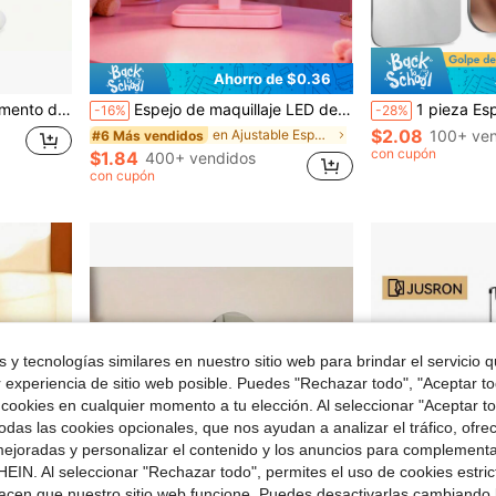
Ahorro de $0.36
° y una superficie de espejo que viene con bordes de varios colores. Ideal para la aplicación de maquillaje
Espejo de maquillaje LED de 3 pliegues con aumento de 3X/2X/1X, batería recargable de 800mAh, espejo de tocador iluminado con pantalla táctil, 3 temperaturas de color y brillo ajustable, diseño plegable para viajes, dormitorio, uso doméstico, ideal para mujeres, adolescentes, maquilladores, regalo del Día de San Valentín
1 pieza Espejo de baño de acrílico con gancho, acabado pulido anti-vaho, soporte de m
-16%
-28%
$2.08
en Ajustable Espejos de maquillaje personales
100+ ven
#6 Más vendidos
con cupón
$1.84
400+ vendidos
con cupón
 y tecnologías similares en nuestro sitio web para brindar el servicio qu
r experiencia de sitio web posible. Puedes "Rechazar todo", "Aceptar t
 cookies en cualquier momento a tu elección. Al seleccionar "Aceptar to
das las cookies opcionales, que nos ayudan a analizar el tráfico, ofre
ejoradas y personalizar el contenido y los anuncios para complementa
EIN. Al seleccionar "Rechazar todo", permites el uso de cookies estri
acen que nuestro sitio web funcione. Puedes desactivarlas cambiando 