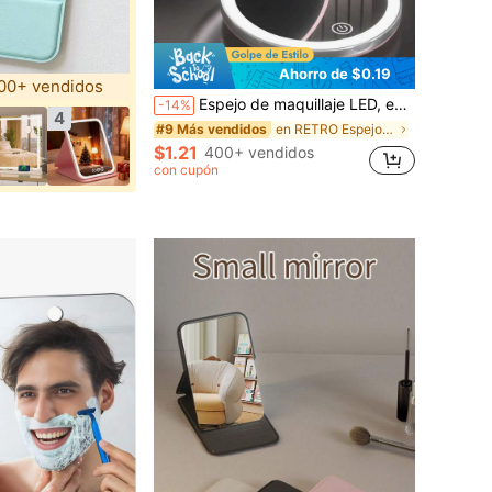
Ahorro de $0.19
00+ vendidos
Espejo de maquillaje LED, espejo de maquillaje iluminado, espejo de maquillaje portátil mini, espejo de maquillaje de viaje con iluminación LED recargable por USB, espejo de maquillaje iluminado, espejo de maquillaje plegable con aumento y ajuste de brillo táctil, espejo de tocador multifuncional, adecuado para dormitorio, viaje, maquillaje, oficina, mejor regalo para mujeres en el Día de San Valentín/Día de la Madre (capacidad de la batería: 300mAh)
-14%
4
en RETRO Espejos de maquillaje personales
#9 Más vendidos
$1.21
400+ vendidos
con cupón