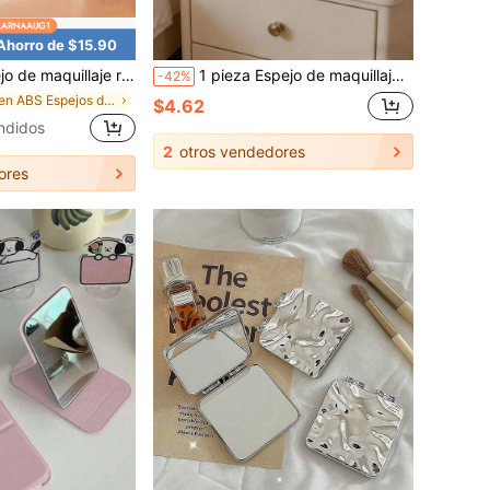
Ahorro de $15.90
 con tres modos de iluminación, controles táctiles, brillo ajustable, cable de carga USB y diseño portátil, regalo de Navidad
1 pieza Espejo de maquillaje con forma de corazón y diamantes incrustados, espejo compacto de maquillaje con forma de corazón y mango con cristales de rinoceronte, espejo de mano lujoso y brillante con mango de cristal de rinoceronte para mujer, para viajes, hogar o como regalo, decoración de Halloween, regalo de Navidad, suministros escolares, decoración de invierno para el hogar, decoración de habitación, suministros escolares
-42%
en ABS Espejos de maquillaje personales
$4.62
ndidos
2
otros vendedores
ores