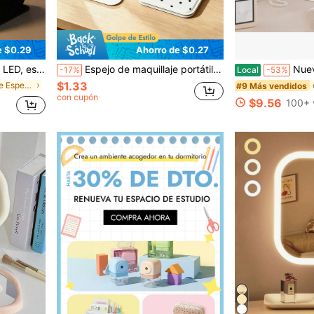
e $0.29
Ahorro de $0.27
ble por USB, espejo de maquillaje de viaje, cuero PU, regalo para ella
Espejo de maquillaje portátil de mano, espejo de maquillaje de mano minimalista, espejo pequeño plegable de cuero PU, espejo de escritorio mini ligero, equipo de belleza esencial para viajes, herramienta de maquillaje diario multifuncional, regalo perfecto para vacaciones & obsequio, belleza premium
Nuevo espejo de maquillaje de tr
-17%
Local
-53%
$1.33
en Ajustable Espejos de maquillaje personales
#9 Más vendidos
con cupón
$9.56
100+ 