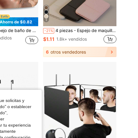
5
Ahorro de $0.82
ontaje en pared, marco de plástico, libre de vaho para el afeitado de hombres, usar antes de retirar la película protectora
4 piezas - Espejo de maquillaje portátil, unicolor, piel de PU, compacto minimalista, plegable, espejo de bolsillo lindo, regalo de cumpleaños/graduación, decoración del hogar, útiles escolares, obsequios, viaje, artículos baratos, artículos esenciales para viajar
-21%
didos
$1.11
1.8k+ vendidos
6
otros vendedores
e solicitas y
odo" o establecer
do",
cer
r tu experiencia
ctamente
la configuración