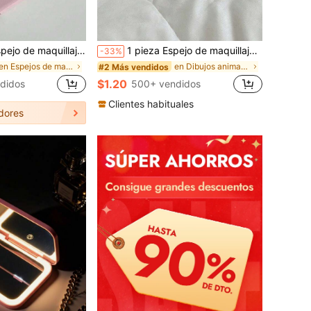
sencial para viajes, necesidad cosmética, fácil de almacenar, ideal para cumpleaños, graduación, Halloween, regalos de Navidad (disponible en 3/2/1 piezas)
1 pieza Espejo de maquillaje plegable compacto con patrón de superficie de agua, estilo Y2K, regalo unisex, maquillaje, barato, decoración de habitación, tocador, viaje, dormitorio, accesorios de maquillaje, espejo, espejo de tocador, mini espejo, espejo compacto, espejo pequeño, espejo de mano, barato, rellenos de calcetines, maquillaje, herramientas de maquillaje, cosas baratas, regalos, regalos para mujeres, regalos de Navidad, sorteos, viaje, cosas baratas, artículos esenciales de viaje
-33%
en Espejos de maquillaje y espejos de ducha
en Dibujos animados Espejos de maquillaje personal
#2 Más vendidos
$1.20
ndidos
500+ vendidos
Clientes habituales
dores