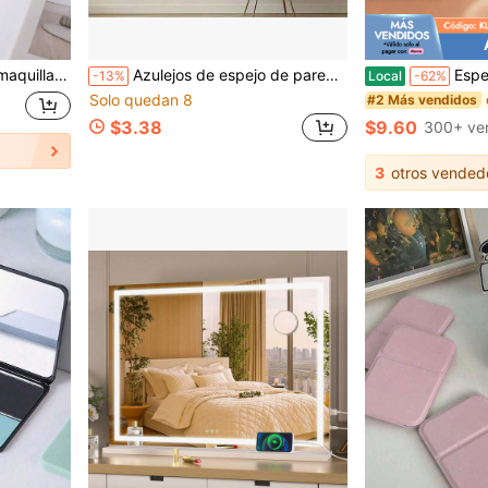
, herramientas de maquillaje, cosas baratas, regalos, regalos para mujeres, regalos de Navidad, sorteos, viaje, cosas baratas, artículos de viaje esenciales
Azulejos de espejo de pared sin marco de estilo clásico, espejo de Body completo adhesivo para armario de dormitorio, montaje DIY para gimnasio en casa, instalación en pared de dormitorio, mejores regalos para el Día de San Valentín, cumpleaños, graduación, decoración de habitación, decoración de baño.
Espejo de maquillaje recargable LED
-13%
Local
-62%
Solo quedan 8
#2 Más vendidos
$3.38
$9.60
300+ ve
3
otros vended