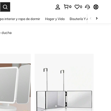
0
0
pa interior y ropa de dormir
Hogar y Vida
Bisutería Y Accesorios
Be
e ducha