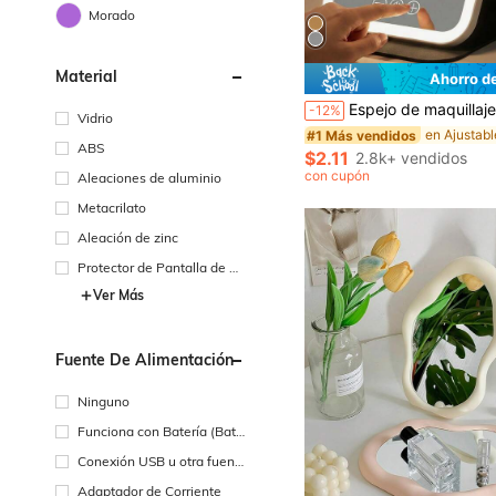
Morado
Material
Ahorro d
Espejo de maquillaje LED, espejo de maquillaje plegable de sobremesa con luces, espejo de tocador con 3 modos de iluminación, espejo de sobremesa, espejo de maquillaje recarga
-12%
Vidrio
#1 Más vendidos
ABS
$2.11
2.8k+ vendidos
con cupón
Aleaciones de aluminio
Metacrilato
Aleación de zinc
Protector de Pantalla de Vi
drio
Ver Más
Fuente De Alimentación
Ninguno
Funciona con Batería (Bate
ría Recargable)
Conexión USB u otra fuent
e de alimentación de CC
Adaptador de Corriente