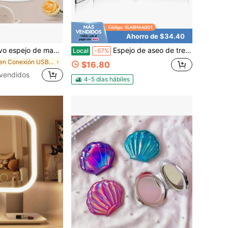
Ahorro de $34.40
iple pliegue con aumento de 1x/2x/3x, espejo de maquillaje de escritorio giratorio de 180° y 90°, regalo perfecto
Espejo de aseo de tres lados, diseño triple de 360 grados con gancho telescópico de altura ajustable, pasadores fijos dobles para ajuste de altura, espejo de triple uso para afeitado y aplicación de maquillaje, herramienta de aseo personal para el hogar, adecuado para peinar y maquillar (negro)
Local
-67%
en Conexión USB u otra conexión de alimentación de
$16.80
vendidos
4-5 días hábiles