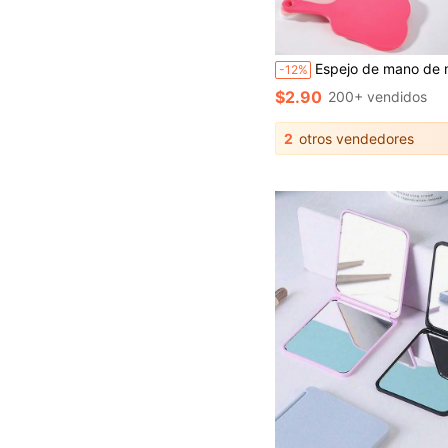
Espejo de mano de maquillaje con forma de diente de 8.5*16cm, nuevo y lindo. Espejo pequeño de alta definición para clínica dental, con mango conveniente y superficie plana. Ideal para maquillaje, decoración de habitación, tocador, viaje, dormitorio, accesorios de maquillaje, espejo, espejo de tocador, mini espejo, espejo compacto, espejo pequeño, espejo de mano, económico, relleno de calcetines, maquillaje
-12%
$2.90
200+ vendidos
2
otros vendedores