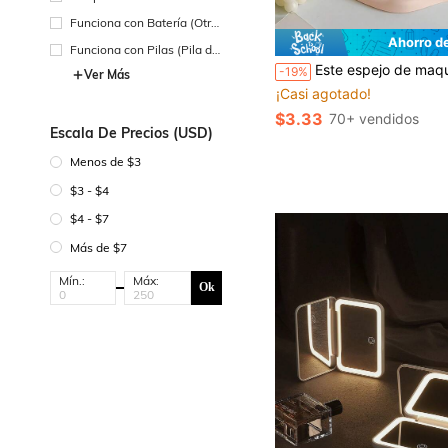
Funciona con Batería (Otra
s Baterías)
Ahorro d
Funciona con Pilas (Pila de
Botón/Pila de Moneda)
Este espejo de maquillaje portátil con forma de nube asimétrica es perfecto para usar en dormitorios, apartamentos pequeños o mientras viajas. Es ideal para aplicar maquillaje, realizar rutin
-19%
Ver Más
¡Casi agotado!
$3.33
70+ vendidos
Escala De Precios (USD)
Menos de $3
$3 - $4
$4 - $7
Más de $7
Mín.:
Máx:
Ok