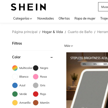
Muse
Categorías
Novedades
Ofertas
Ropa de mujer
Traje
Página principal
Hogar & Vida
Cuarto de Baño
Herram
/
/
/
Filtros
Más
Color
Multicolor
Negro
Blanco
Rosa
Azul
Gris
Verde
Rojo
Amarillo
Marrón