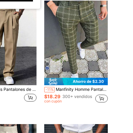
14
Ahorro de $2.30
olgados, casuales y versátiles con botones y bolsillos de estilo vintage para hombre
Manfinity Homme Pantalones de traje casuales a medida con cuadros para hombres, pantalones a cuadros verdes para hombres, pantalones a cuadros para hombres, pantalones verde oliva para hombres, pantalones a cuadros, pantalones a cuadros para ceremonias formales
-11%
$18.29
300+ vendidos
con cupón