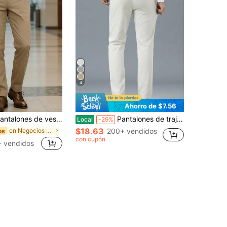
4
Ahorro de $7.56
de vestir clásicos para hombre, de color liso y elásticos, ideales para ocasiones de negocios. Estilo elegante y lujoso para primavera/verano.
Pantalones de traje de negocios casuales de pierna recta con bolsillo de unicolor para hombre
Local
-29%
$18.63
en Negocios - Desplazamientos de negocios Pantalon
200+ vendidos
os
con cupón
 vendidos