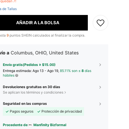
o quedan 7!
a de Tallas
AÑADIR A LA BOLSA
asta
9
puntos SHEIN calculados al finalizar la compra.
ío a
Columbus, OHIO, United States
Envío gratis(Pedidos ≥ $15.00)
Entrega estimada:
Ago 13 - Ago 19,
85.11% son ≤
8
días
hábiles
Devoluciones gratuitas en 30 días
Se aplican los términos y condiciones
Seguridad en las compras
Pagos seguros
Protección de privacidad
Procedente de
Manfinity Bizformal