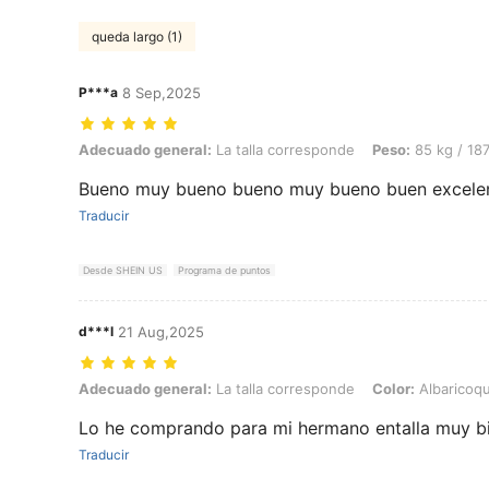
queda largo (1)
P***a
8 Sep,2025
Adecuado general: La talla corresponde, Peso: 85 kg / 187 lbs, Color
Adecuado general:
La talla corresponde
Peso:
85 kg / 187
Bueno muy bueno bueno muy bueno buen excele
Traducir
Desde SHEIN US
Programa de puntos
d***l
21 Aug,2025
Adecuado general: La talla corresponde, Color: Albaricoque, Talla: 
Adecuado general:
La talla corresponde
Color:
Albaricoq
Lo he comprando para mi hermano entalla muy b
Traducir