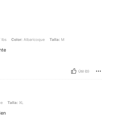
: Albaricoque, Talla: M
 lbs
Color:
Albaricoque
Talla:
M
nte
Útil (0)
XL
ue
Talla:
XL
ien