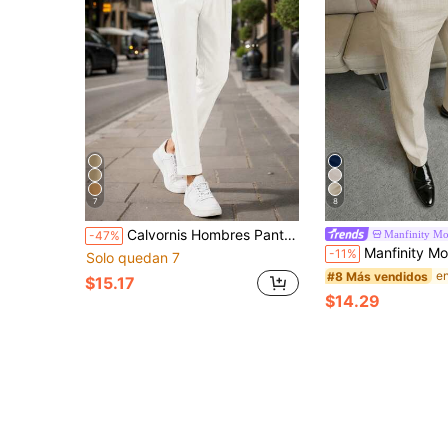
7
8
Calvornis Hombres Pantalones de traje con diseño de fruncido con bolsillo oblicuo
Manfinity M
-47%
Manfinity Mode Pantalones rectos de hombre de alta demanda, pantalones de traje, estilo INS, adecuados para todas las estaciones y uso dia
-11%
Solo quedan 7
#8 Más vendidos
$15.17
$14.29