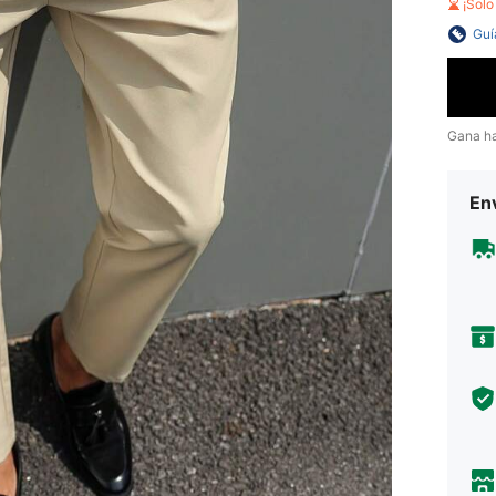
¡Sol
Guí
Gana h
Env