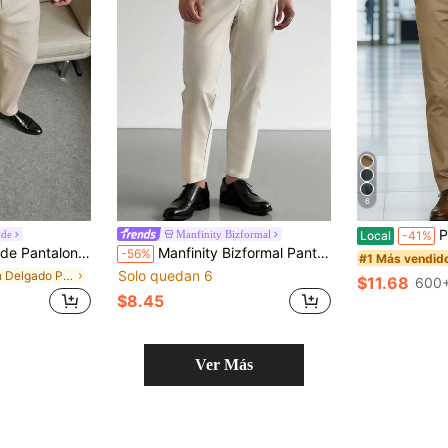
6
Pantalones 
ode
Manfinity Bizformal
Local
-41%
rio, pantalones largos casuales, temporada de bodas, listos para fotos, regalo esencial para novio o esposo, casual de hombre, Y2K
Manfinity Bizformal Pantalones casuales de negocios para hombres, pantalones de tela elástica caqui de negocios maduros, adecuados para uso diario casual, ir y venir del trabajo, salidas de fin de semana, oficina, reuniones con amigos, etc. Estos pantalones son un artículo versátil e indispensable en el guardarropa de un hombre, y hacen un gran regalo para un novio o esposo. Pantalones beige para hombres, pantalones formales para hombres de corte slim, pantalones resistentes a las arrugas, para viajes de fin de semana, actividades al aire libre, expediciones de viaje, entornos de trabajo relajados u ocasiones semi-formales, regalo para novio/esposo, regalo de aniversario/cumpleaños, fiesta, vacaciones de verano, Año Nuevo, San Valentín, pantalones de verano transpirables para hombres, pantalones elegantes
-56%
#1 Más vendid
Solo quedan 6
en Delgado Pantalones de traje para hombre
$11.68
600+
$8.45
Ver Más