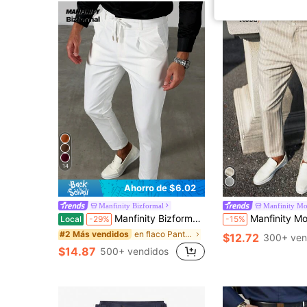
14
Ahorro de $6.02
Manfinity Bizformal
Manfinity M
Manfinity Bizformal Pantalones formales blancos para hombre, elegantes y casuales para verano, boda, negocios, ir al trabajo, banquetes, uso diario, estilo Old Money INS, regalo para novio o esposo, ceremonia
Manfinity Mode Pantalones de traje casuales holgados con pierna cónica y bo
Local
-29%
-15%
en flaco Pantalones de traje para hombre
#2 Más vendidos
$12.72
300+ ven
$14.87
500+ vendidos