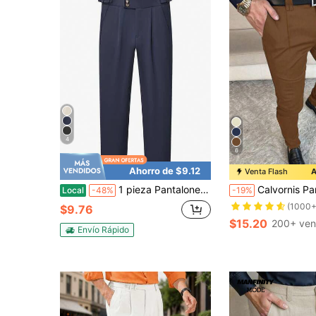
4
6
Ahorro de $9.12
Venta Flash
A
1 pieza Pantalones cortos para hombre, pantalones de vestir negros, ligeros y transpirables, casuales para primavera/verano
Calvornis Pantalones de traje para hombre con bolsillos inclinados sin cinturón, pantalones de vestir ajustados para
Local
-48%
-19%
(1000+
$9.76
$15.20
200+ ven
Envío Rápido