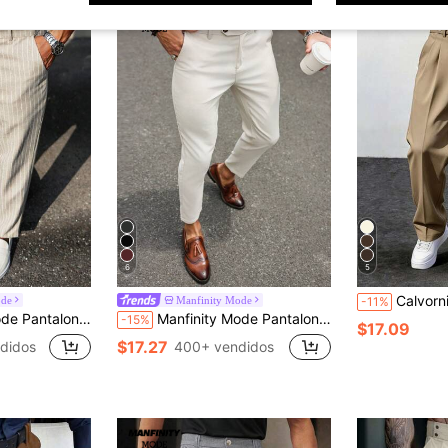
6
5
Calvornis Pantalones de traje rectos, h
ode
Manfinity Mode
-11%
lsillos para hombres, pantalones a rayas para hombres, formal, ceremonia
Manfinity Mode Pantalones de traje formales para hombre con bolsillos inclinados, para ceremonia
-15%
$17.09
$17.27
didos
400+ vendidos