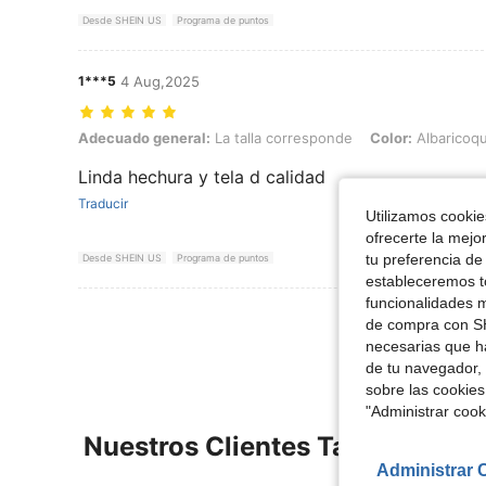
Desde SHEIN US
Programa de puntos
1***5
4 Aug,2025
Adecuado general: La talla corresponde, Color: Albaricoque, Talla: 
Adecuado general:
La talla corresponde
Color:
Albaricoq
Linda hechura y tela d calidad
Traducir
Utilizamos cookies
ofrecerte la mejo
tu preferencia de
Desde SHEIN US
Programa de puntos
estableceremos to
funcionalidades m
Ver Más Re
de compra con SH
necesarias que h
de tu navegador, 
sobre las cookies
"Administrar coo
Nuestros Clientes También Vie
Administrar 