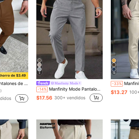
6
16
horro de $3.49
 hombre, pantalones de vestir para hombre, pantalones de vestir de cintura alta para hombre, formal, ceremonia
Manfinity Homme Pantalones casuales 
Manfinity Mode
-33%
Manfinity Mode Pantalones de traje de hombre casual de negocios con rayas tejidas, formal, ceremonia
-14%
)
$13.27
100+
$17.56
300+ vendidos
didos