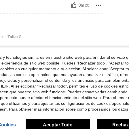
Útil (0)
S
ue
Talla:
S
 y tecnologías similares en nuestro sitio web para brindar el servicio qu
r experiencia de sitio web posible. Puedes "Rechazar todo", "Aceptar t
Útil (0)
 cookies en cualquier momento a tu elección. Al seleccionar "Aceptar to
das las cookies opcionales, que nos ayudan a analizar el tráfico, ofre
ejoradas y personalizar el contenido y los anuncios para complementa
señas
EIN. Al seleccionar "Rechazar todo", permites el uso de cookies estri
acen que nuestro sitio web funcione. Puedes desactivarlas cambiando 
pero esto puede afectar el funcionamiento del sitio web. Para obtener
 que utilizamos y para ajustar tus configuraciones de cookies opcional
kies". Para obtener más información sobre cómo procesamos los datos
ron
Cookies
Aceptar Todo
Rechaz