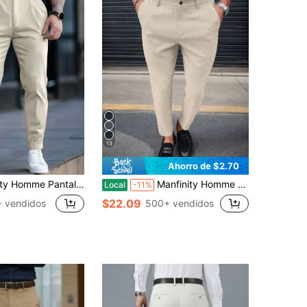
13
Ahorro de $2.70
de pierna recta con bolsillos plisados de unicolor para hombre, para ceremonia, formal
Manfinity Homme Pantalones de traje formal de unicolor y ajuste ceñido para hombre con bolsillos, formal, ceremonia
Local
-11%
$22.09
 vendidos
500+ vendidos