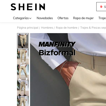
S
Use up 
Categorías
Novedades
Ofertas
Ropa de mujer
Traje
Página principal
Hombres
Ropa de hombre
Trajes & Piezas se
/
/
/