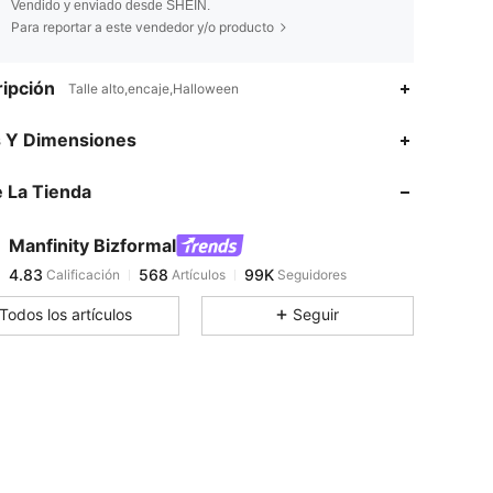
Vendido y enviado desde SHEIN.
Para reportar a este vendedor y/o producto
ipción
Talle alto,encaje,Halloween
4.83
568
99K
s Y Dimensiones
 La Tienda
4.83
568
99K
Manfinity Bizformal
4.83
568
99K
Calificación
Artículos
Seguidores
e***i
pagó
Hace 1 día
Todos los artículos
Seguir
4.83
568
99K
4.83
568
99K
4.83
568
99K