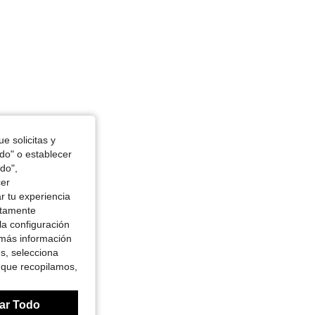
e solicitas y
odo" o establecer
do",
cer
r tu experiencia
ctamente
la configuración
 más información
es, selecciona
 que recopilamos,
ar Todo