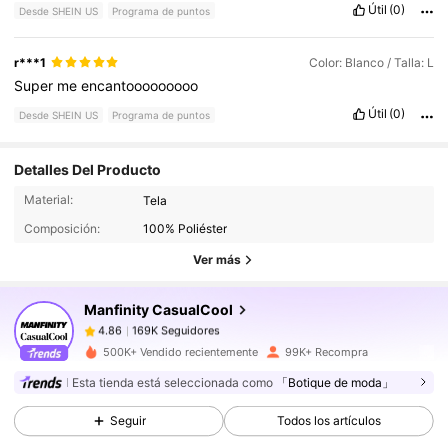
Útil
(0)
Desde SHEIN US
Programa de puntos
r***1
Color: Blanco / Talla: L
Super
me
encantooooooooo
Útil
(0)
Desde SHEIN US
Programa de puntos
Detalles Del Producto
169K Seguidores
4.86
Material:
Tela
Composición:
100% Poliéster
169K Seguidores
4.86
Ver más
Manfinity CasualCool
169K Seguidores
4.86
b***0
pagó
Hace 2 horas
500K+ Vendido recientemente
99K+ Recompra
169K Seguidores
4.86
Esta tienda está seleccionada como
「Botique de moda」
Seguir
Todos los artículos
169K Seguidores
4.86