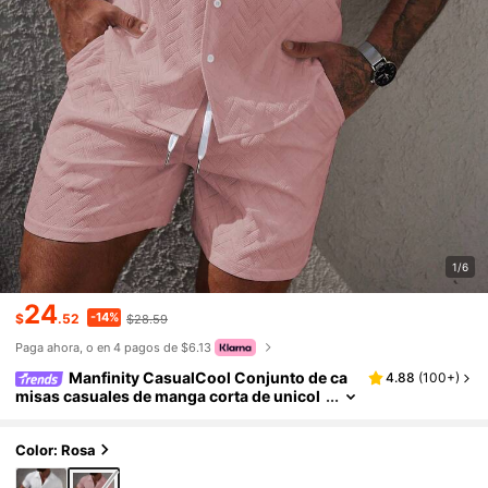
1/6
24
-14%
$
.52
$28.59
Paga ahora, o en 4 pagos de $6.13
Manfinity CasualCool Conjunto de ca
4.88
(
100+
)
misas casuales de manga corta de unicol
or para hombres, versátil para el verano
Color: Rosa