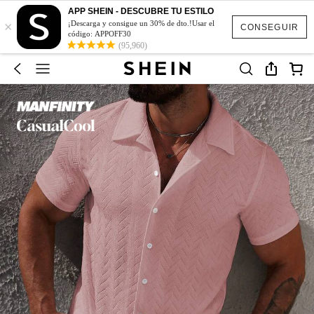
APP SHEIN - DESCUBRE TU ESTILO
×
¡Descarga y consigue un 30% de dto.!Usar el
CONSEGUIR
código: APPOFF30
(95,960)