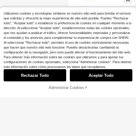
Utilizamos cookies y tecnologías similares en nuestro sitio web para brindar el servicio
que solicitas y ofrecerte la mejor experiencia de sitio web posible. Puedes "Rechazar
todo", "Aceptar todo" o establecer tu preferencia de cookies en cualquier momento a tu
elección. Al seleccionar "Aceptar todo", estableceremos todas las cookies opcionales,
que nos ayudan a analizar el tráfico, ofrecer funcionalidades mejoradas y personalizar
Mostrar artículos similares con stock
Ver todo
el contenido y los anuncios para complementar tu experiencia de compra con SHEIN.
Al seleccionar "Rechazar todo", permites el uso de cookies estrictamente necesarias
que hacen que nuestro sitio web funcione. Puedes desactivarlas cambiando la
configuración de tu navegador, pero esto puede afectar el funcionamiento del sitio web.
Para obtener más información sobre las cookies que utilizamos y para ajustar tus
configuraciones de cookies opcionales, selecciona "Administrar cookies". Para obtener
más información sobre cómo procesamos los datos que recopilamos,
Rechazar Todo
Aceptar Todo
Lo sentimos, este producto está agotado.
Administrar Cookies
AGOTADO