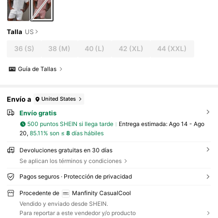
Talla
US
36
(S)
38
(M)
40
(L)
42
(XL)
44
(XXL)
Guía de Tallas
Envío a
United States
Envío gratis
500 puntos SHEIN si llega tarde
Entrega estimada:
Ago 14 - Ago
20,
85.11% son ≤
8
días hábiles
Devoluciones gratuitas en 30 días
Se aplican los términos y condiciones
Pagos seguros · Protección de privacidad
Procedente de
Manfinity CasualCool
Vendido y enviado desde SHEIN.
Para reportar a este vendedor y/o producto