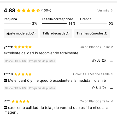
4.88
(100+)
Ver más
Pequeña
La talla corresponde
Grande
2%
98%
0%
ajuste moderado
(1)
Talla adecuada
(1)
Tirantes cómodos
(1)
y***z
Color: Blanco / Talla: M
excelente
calidad
lo
recomiendo
totalmente
Útil
(2)
Desde SHEIN US
Programa de puntos
1***8
Color: Azul Marino / Talla: S
Me
encant
ó
y
me
qued
ó
excelente
a
la
medida
,
lo
am
é
Útil
(0)
Desde SHEIN US
Programa de puntos
l***.
Color: Blanco / Talla: M
excelente
calidad
de
tela
,
de
verdad
que
es
id
é
ntico
a
la
imagen
.