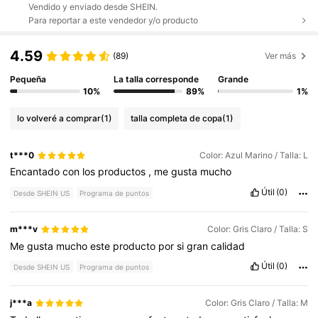
Vendido y enviado desde SHEIN.
Para reportar a este vendedor y/o producto
4.59
(89)
Ver más
Pequeña
La talla corresponde
Grande
10%
89%
1%
lo volveré a comprar
(1)
talla completa de copa
(1)
t***0
Color: Azul Marino / Talla: L
Encantado
con
los
productos
,
me
gusta
mucho
Útil
(0)
Desde SHEIN US
Programa de puntos
m***v
Color: Gris Claro / Talla: S
Me
gusta
mucho
este
producto
por
si
gran
calidad
Útil
(0)
Desde SHEIN US
Programa de puntos
j***a
Color: Gris Claro / Talla: M