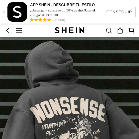
APP SHEIN - DESCUBRE TU ESTILO
×
¡Descarga y consigue un 30% de dto.!Usar el
CONSEGUIR
código: APPOFF30
(95,960)