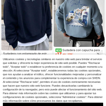
Sudadera con capucha para h
NEW
17
ombre, estampado de paisaje acuar
Sudadera con estampado de estrell
$
.49
-12%
ela de la ciudad de Santorini, otoño/
as de hombros caídos para hombre,
100+ vendidos
Utilizamos cookies y tecnologías similares en nuestro sitio web para brindar el servicio
invierno, forro térmico, sudadera co
de manga larga, para otoño
15
$
.82
-18%
n capucha, vacaciones, montaña, e
que solicitas y ofrecerte la mejor experiencia de sitio web posible. Puedes "Rechazar
xterior, corte holgado, azul brumoso
todo", "Aceptar todo" o establecer tu preferencia de cookies en cualquier momento a tu
elección. Al seleccionar "Aceptar todo", estableceremos todas las cookies opcionales,
que nos ayudan a analizar el tráfico, ofrecer funcionalidades mejoradas y personalizar
el contenido y los anuncios para complementar tu experiencia de compra con SHEIN.
Al seleccionar "Rechazar todo", permites el uso de cookies estrictamente necesarias
que hacen que nuestro sitio web funcione. Puedes desactivarlas cambiando la
configuración de tu navegador, pero esto puede afectar el funcionamiento del sitio web.
Para obtener más información sobre las cookies que utilizamos y para ajustar tus
configuraciones de cookies opcionales, selecciona "Administrar cookies". Para obtener
más información sobre cómo procesamos los datos que recopilamos,