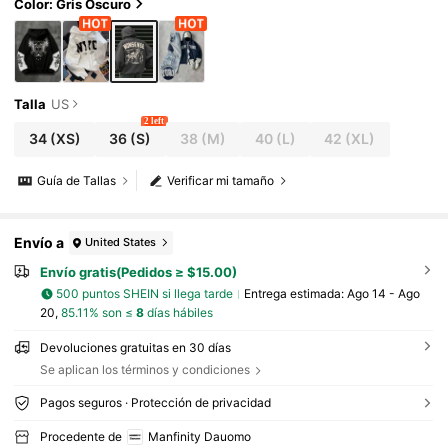
toño/invierno
Color: Gris Oscuro
Talla
US
2 left
34
(XS)
36
(S)
38
(M)
40
(L)
42
(XL)
Guía de Tallas
Verificar mi tamaño
Envío a
United States
Envío gratis(Pedidos ≥ $15.00)
500 puntos SHEIN si llega tarde
Entrega estimada:
Ago 14 - Ago
20,
85.11% son ≤
8
días hábiles
Devoluciones gratuitas en 30 días
Se aplican los términos y condiciones
Pagos seguros · Protección de privacidad
Procedente de
Manfinity Dauomo