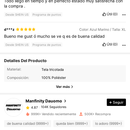
Todo
llego
en
tiempo
y
en
perfecto
estado
muy
satisfecha
con
la
compra
.
Útil
(0)
Desde SHEIN US
Programa de puntos
d***z
Color: Azul Marino / Talla: XL
Bueno
me
gust
ó
mucho
se
ve
q
es
de
buena
calidad
Útil
(0)
Desde SHEIN US
Programa de puntos
Detalles Del Producto
104K Seguidores
4.87
Material:
Tela tricotada
Composición:
100% Poliéster
104K Seguidores
4.87
Ver más
Manfinity Dauomo
Seguir
104K Seguidores
4.87
k***0
pagó
Hace 14 horas
999K+ Vendido recientemente
500K+ Recompra
104K Seguidores
4.87
de buena calidad (9999+)
queda bien (9999+)
lo adoro (9999+)