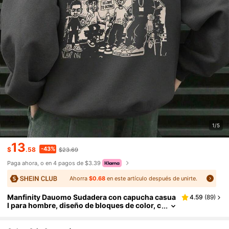
1/5
13
-43%
$
.58
$23.69
Paga ahora, o en 4 pagos de $3.39
Ahorra
$0.68
en este artículo después de unirte.
Manfinity Dauomo Sudadera con capucha casua
4.59
(
89
)
l para hombre, diseño de bloques de color, c
ierre con cremallera, estampado gráfico con
letras en inglés y retrato, ropa de calle versátil, o