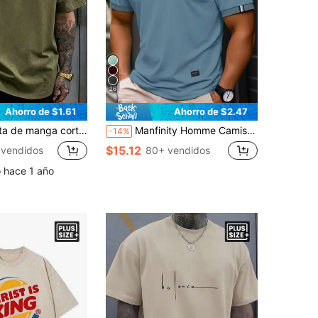
26
Ahorro de $1.61
Ahorro de $2.47
nimalista con estampado de mano para hombres de talla grande
Manfinity Homme Camisa Polo de Manga Corta de unicolor Casual de Verano para Hombres Talla Grande, Formal
-14%
$15.12
 vendidos
80+ vendidos
o hace 1 año