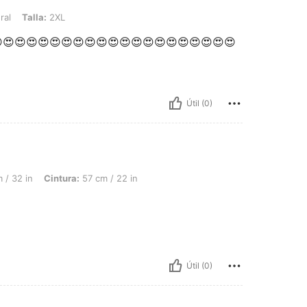
 2XL
ral
Talla:
2XL
😍😍😍😍😍😍😍😍😍😍😍😍😍😍😍😍😍😍😍😍
Útil (0)
ntura: 57 cm / 22 in, Caderas: 92 cm / 36 in, Color: Azul, Talla: 5XL
 / 32 in
Cintura:
57 cm / 22 in
Útil (0)