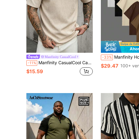
Ahor
Manfinity Homme Camiseta básica de manga corta de cuello re
Manfinity CasualCool
-33%
Manfinity CasualCool Camiseta de hombre talla grande color albaricoque con textura plisada estilo maduro, primavera/verano
-11%
$29.47
100+ ve
$15.59