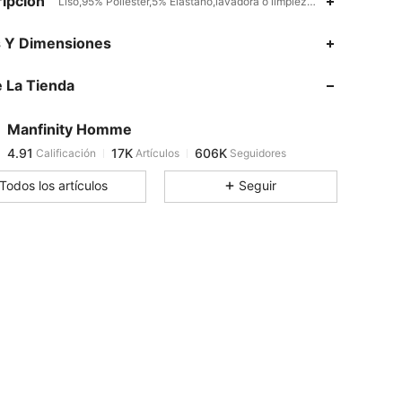
ipción
Liso,95% Poliéster,5% Elastano,lavadora o limpieza en seco profesio
4.91
17K
606K
s Y Dimensiones
 La Tienda
4.91
17K
606K
Manfinity Homme
4.91
17K
606K
Calificación
Artículos
Seguidores
f***5
pagó
Hace 3 horas
Todos los artículos
Seguir
4.91
17K
606K
4.91
17K
606K
4.91
17K
606K
4.91
17K
606K