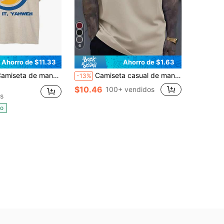
6
Ahorro de $11.33
Ahorro de $1.63
 manga corta para hombre talla grande, estilo vintage lavado, con gráfico 'Christianity Is King', ropa casual de calle con temática de DIOS para uso diario
Camiseta casual de manga corta con cuello redondo y estampado de letra para hombres de talla grande
-13%
$10.46
100+ vendidos
s
do