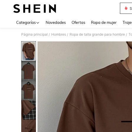
S
Use up 
Categorías
Novedades
Ofertas
Ropa de mujer
Traje
Página principal
Hombres
Ropa de talla grande para hombre
To
/
/
/