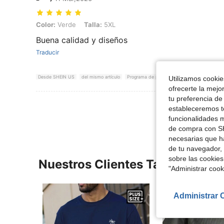
Color: Verde, Talla: 5XL
Color:
Verde
Talla:
5XL
Buena calidad y diseños
Traducir
Desde SHEIN US
del mismo artículo
Programa de puntos
Utilizamos cookies
ofrecerte la mejo
tu preferencia de
Ver Más Re
estableceremos to
funcionalidades m
de compra con SH
necesarias que h
de tu navegador, 
sobre las cookies
Nuestros Clientes También Vie
"Administrar coo
Administrar 