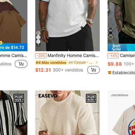
7
ro de $14.72
dondo casual de varios colores para hombres de talla grande
Manfinity Homme Camiseta de manga corta casual para hombre, fabricada con una tela de textura de jacquard a rayas verticales, de moda versátil, adecuada para uso diario. Es el regalo perfecto para el novio o el esposo. Camiseta para hombre de talla grande
Camiseta de manga corta mi
-29%
-14%
en Casual - Básico Camisetas de talla grande para
#4 Más vendidos
$9.88
ndidos
100+
$12.31
300+ vendidos
Establecid