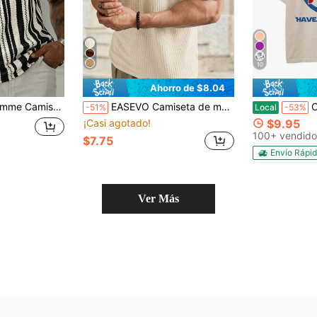
10
Ahorro de $8.04
e, con cuello y puños en contraste negro, top de estilo maduro para hombre
EASEVO Camiseta de manga corta con cuello redondo de punto de gofre casual para hombre de talla grande, vacaciones, regalos del Día del Padre, fútbol
Camiseta de
-51%
Local
-53%
¡Casi agotado!
$9.95
100+ vendido
$7.75
Envío Rápi
Ver Más