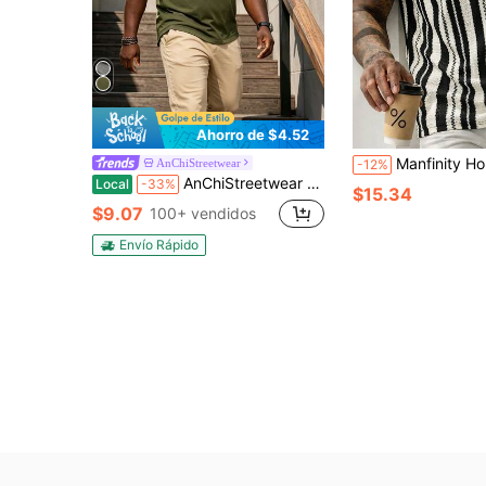
Ahorro de $4.52
Manfinity Homme Camisa polo de punto a rayas negras y blancas vintage para hombr
AnChiStreetwear
-12%
AnChiStreetwear - Camisa Henley de bloqueo de color casual para hombres de talla grande, con mangas raglán para un aspecto de moda. Adecuado para uso casual, deportes ligeros, se puede usar solo o como capa base, ideal para ir y venir, viajar y talla grande.
Local
-33%
$15.34
$9.07
100+ vendidos
Envío Rápido