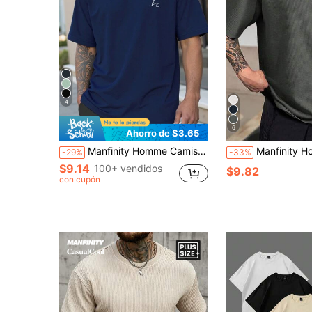
4
6
Ahorro de $3.65
Manfinity Homme Camiseta casual de manga corta con cuello redondo y estampado para hombres de tallas grandes
Manfinity Homme Camiseta de manga corta con cuello redondo, bolsillo y 
-29%
-33%
$9.14
100+ vendidos
$9.82
con cupón