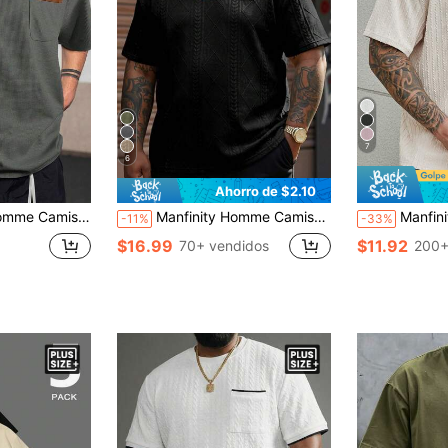
7
6
Ahorro de $2.10
tejido de punto gofrado a bloques de color para hombre de talla grande
Manfinity Homme Camiseta de manga corta con estampado de letras texturizado casual para hombres de talla grande, de verano
Manfinity Homme Camiseta básica casual de
-11%
-33%
$16.99
$11.92
70+ vendidos
200+