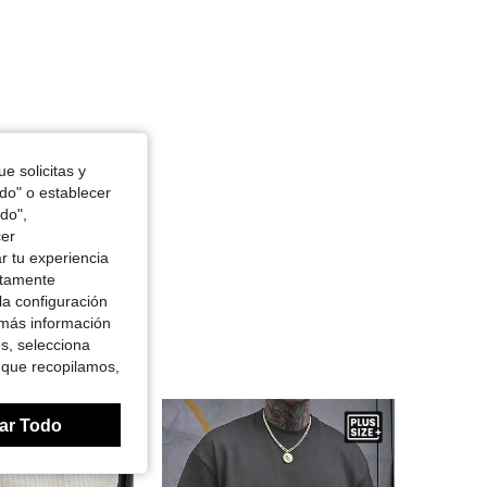
e solicitas y
odo" o establecer
do",
cer
r tu experiencia
ctamente
la configuración
 más información
es, selecciona
 que recopilamos,
ar Todo