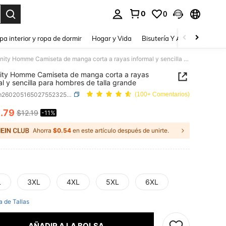
0
0
a. Press Enter to select.
pa interior y ropa de dormir
Hogar y Vida
Bisutería Y Accesorios
Be
Manfinity Homme Camiseta de manga corta a rayas informal y sencilla para hombres de talla grande
ity Homme Camiseta de manga corta a rayas
al y sencilla para hombres de talla grande
SKU: sm260205165027552325792
(100+ Comentarios)
0
.79
$12.19
-11%
ICE AND AVAILABILITY
Ahorra
$0.54
en este artículo después de unirte.
L
3XL
4XL
5XL
6XL
a de Tallas
AÑADIR A LA BOLSA