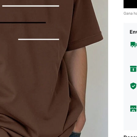
Gana h
Env