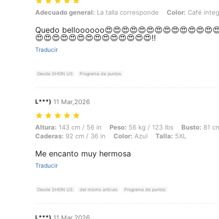
Adecuado general: La talla corresponde, Color: Café integral, Talla:
Adecuado general:
La talla corresponde
Color:
Café integ
Quedo belloooooo😍😍😍😍😍😍😍😍😍😍😍😍😍
😍😍😍😍😍😍😍😍😍😍😍😍😍😍‼️
Traducir
Desde SHEIN US
Programa de puntos
L***)
11 Mar,2026
Altura: 143 cm / 56 in, Peso: 56 kg / 123 lbs, Busto: 81 cm / 32 in, Ci
Altura:
143 cm / 56 in
Peso:
56 kg / 123 lbs
Busto:
81 cm
Caderas:
92 cm / 36 in
Color:
Azul
Talla:
5XL
Me encanto muy hermosa
Traducir
Desde SHEIN US
del mismo artículo
Programa de puntos
L***)
11 Mar,2026