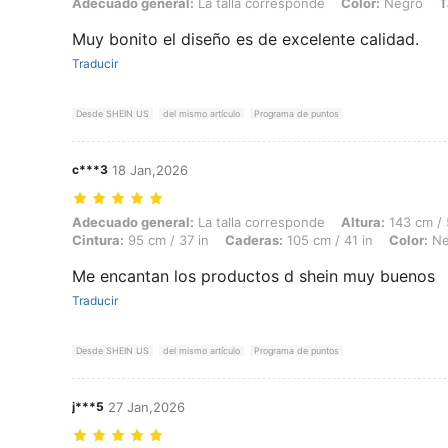
Adecuado general: La talla corresponde, Color: Negro, Talla: 3XL
Adecuado general:
La talla corresponde
Color:
Negro
T
Muy bonito el diseño es de excelente calidad.
Traducir
Desde SHEIN US
del mismo artículo
Programa de puntos
c***3
18 Jan,2026
Adecuado general: La talla corresponde, Altura: 143 cm / 56 in, Peso:
Adecuado general:
La talla corresponde
Altura:
143 cm / 
Cintura:
95 cm / 37 in
Caderas:
105 cm / 41 in
Color:
Ne
Me encantan los productos d shein muy buenos
Traducir
Desde SHEIN US
del mismo artículo
Programa de puntos
j***5
27 Jan,2026