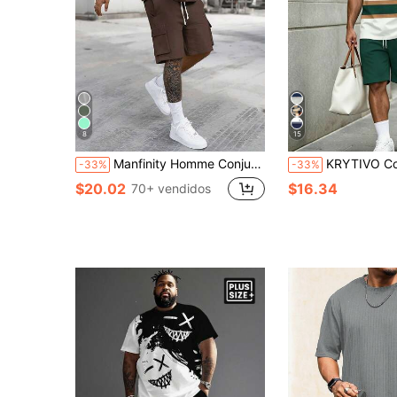
8
15
Manfinity Homme Conjunto de hombre talla grande con camiseta de manga corta cuello redondo color liso y pantalones cortos con cordón y bolsillos
KRYTIVO Conjunto de Graffiti Talla Grande para Hombres, Conjunto de 2 Piezas con Estampado de Rey en Contraste Negro & Na
-33%
-33%
$20.02
$16.34
70+ vendidos