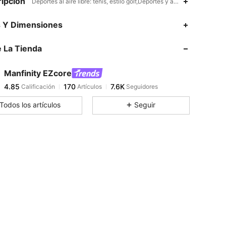
ipción
Deportes al aire libre: tenis, estilo golf,Deportes y aire libre-Depor
4.85
170
7.6K
s Y Dimensiones
 La Tienda
4.85
170
7.6K
Manfinity EZcore
4.85
170
7.6K
Calificación
Artículos
Seguidores
1***5
pagó
Hace 1 día
Todos los artículos
Seguir
4.85
170
7.6K
4.85
170
7.6K
4.85
170
7.6K
4.85
170
7.6K