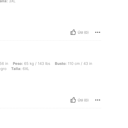
alla:
3XL
Útil (0)
 65 kg / 143 lbs, Busto: 110 cm / 43 in, Cintura: 95 cm / 37 in, Caderas: 105 cm / 
56 in
Peso:
65 kg / 143 lbs
Busto:
110 cm / 43 in
gro
Talla:
6XL
Útil (0)