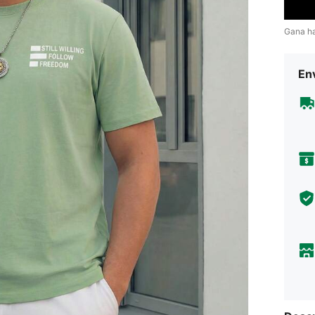
Gana h
Env