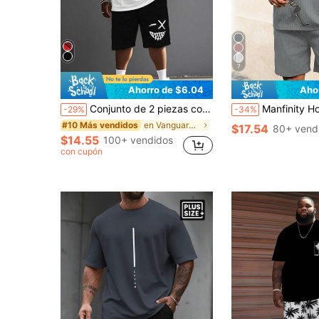
7
Ahorro de $6.04
Aho
Conjunto de 2 piezas con estampado digital 3D para hombres, estilo callejero con bloques de color, camiseta y pantalones cortos casuales y transpirables con patrón gráfico, tallas grandes, conjunto de atuendos de verano cómodos
Manfinity Homme Conjunto de camiseta de manga corta de cuello redondo y pantalones
-29%
-34%
en Vanguardia - Casual de calle Conjuntos de camis
#10 Más vendidos
$17.54
80+ vend
$14.55
100+ vendidos
con cupón