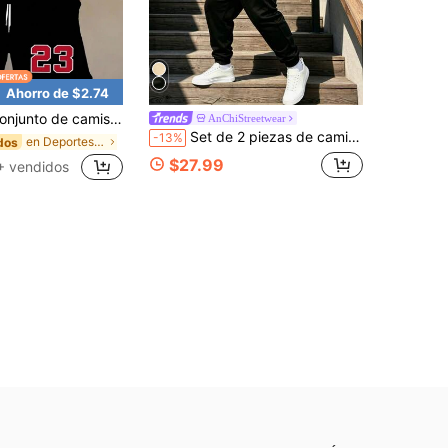
Ahorro de $2.74
 de camiseta y pantalones cortos de talla grande para hombres con estampado No.23
AnChiStreetwear
Set de 2 piezas de camiseta de manga corta y pantalones con gráfico minimalista de caballero para hombres de talla grande, adecuado para uso casual, al aire libre y diario
-13%
en Deportes y aire libre - Estilo baloncesto Conju
dos
$27.99
+ vendidos