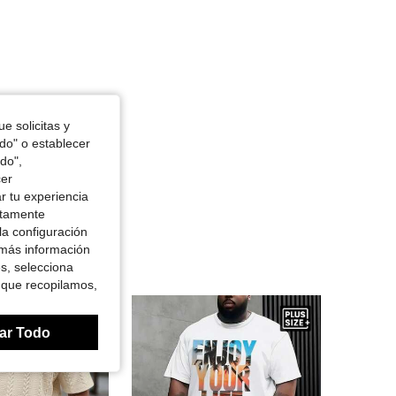
e solicitas y
odo" o establecer
do",
cer
r tu experiencia
ctamente
la configuración
 más información
es, selecciona
 que recopilamos,
ar Todo