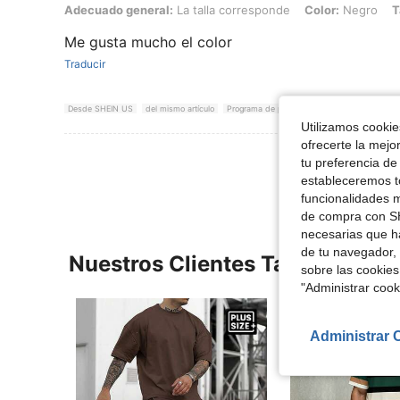
Adecuado general: La talla corresponde, Color: Negro, Talla: 6XL
Adecuado general:
La talla corresponde
Color:
Negro
T
Me gusta mucho el color
Traducir
Desde SHEIN US
del mismo artículo
Programa de puntos
Utilizamos cookies
ofrecerte la mejo
Ver Más Re
tu preferencia de
estableceremos to
funcionalidades m
de compra con SH
necesarias que h
de tu navegador, 
Nuestros Clientes También Vie
sobre las cookies
"Administrar coo
Administrar 