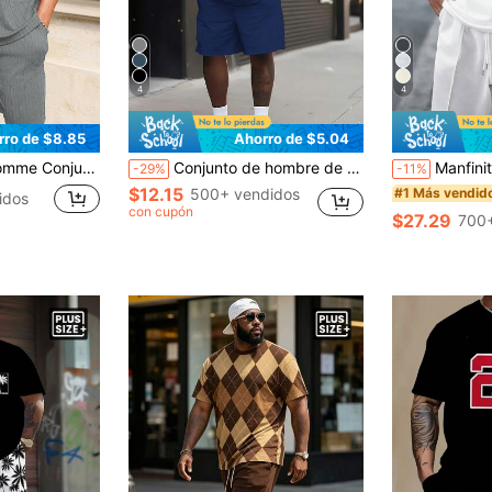
4
4
rro de $8.85
Ahorro de $5.04
 cortos de unicolor minimalista para uso diario en tallas grandes para hombres
Conjunto de hombre de talla grande de manga corta con diseño de estampado de cuadros en contraste | Parte superior redonda con gráfico 3D | Poliéster elástico y transpirable | Estilo deportivo casual | Corte holgado | Para uso diario y fiestas
Manfinity Homme Set de 2 piezas Talla grande Camis
-29%
-11%
$12.15
500+ vendidos
#1 Más vendid
idos
con cupón
$27.29
700+