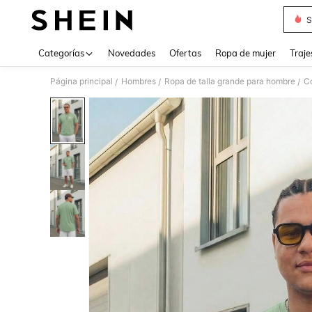
S
Use up 
Categorías
Novedades
Ofertas
Ropa de mujer
Traje
Página principal
Hombres
Ropa de talla grande para hombre
Co
/
/
/