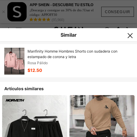
APP SHEIN - DESCUBRE TU ESTILO
×
¡Descarga y consigue un 30% de dto.!Usar el
CONSEGUIR
código: APPOFF30
(95,960)
Similar
Manfinity Homme Hombres Shorts con sudadera con
estampado de corona y letra
Rosa Pálido
$12.50
Artículos similares