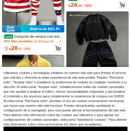
ezas de pantalones cortos casuales
ngas y pantalón jogger con estamp
adres o amigos para celebrar el Día
24
para hombres, conjunto blanco de 2
$
.39
-70%
ado geométrico de alas de ángel do
del Padre. Conjunto de pantalones
piezas de pantalones cortos para h
radas, estilo callejero, para uso cas
deportivos casuales de verano para
ombres
ual, regalo de vacaciones para hom
la calle. Conjunto de 2 piezas para
bres
hombre. conjunto para hombre. Con
junto de 2 piezas para hombre. Conj
unto de 2 piezas para hombre. Conj
Ahorro de $63.91
untos para hombre. Conjunto de pa
ntalones cortos para hombre.
Conjunto de verano con esta
Local
mpado digital 3D para el Día de la I
#10 Más vendidos
en Bloque de color Conjuntos de sudadera para homb
ndependencia de Estados Unidos:
26
chaleco sin mangas con capucha y
$
.17
-71%
Ahorro de $1.70
Ahorro de $2.70
pantalones deportivos para hombr
e, estilo patriótico.
VENTUSAIL
Conjunto de polo y pantalones cort
os de lino blanco para hombre en v
VENTUSAIL Conjunto de cam
#5 Más vendidos
en Plano Conjuntos de polo para hombre
Local
erano, polo de manga corta + panta
isa de manga corta con botones del
200+ vendidos
27
$
.59
-6%
lones cortos con cintura con cordó
anteros de unicolor y pantalones pa
Utilizamos cookies y tecnologías similares en nuestro sitio web para brindar el servicio
21
n, transpirable y relajado, adecuado
ra hombres, conjunto de playa de v
$
.39
-11%
con cupón
que solicitas y ofrecerte la mejor experiencia de sitio web posible. Puedes "Rechazar
para vacaciones en la playa y uso c
erano todo blanco para hombre, co
todo", "Aceptar todo" o establecer tu preferencia de cookies en cualquier momento a tu
asual
njunto de dos piezas de vacaciones
elección. Al seleccionar "Aceptar todo", estableceremos todas las cookies opcionales,
para hombres, conjunto de lino blan
que nos ayudan a analizar el tráfico, ofrecer funcionalidades mejoradas y personalizar
co para hombres, dinero viejo, atue
el contenido y los anuncios para complementar tu experiencia de compra con SHEIN.
ndos cómodos
SLATEMANN
Al seleccionar "Rechazar todo", permites el uso de cookies estrictamente necesarias
SLATEMANN Conjunto de sudader
que hacen que nuestro sitio web funcione. Puedes desactivarlas cambiando la
a con estampado de letras & pantal
32
configuración de tu navegador, pero esto puede afectar el funcionamiento del sitio web.
$
.78
-14%
ones de chándal para hombre
Para obtener más información sobre las cookies que utilizamos y para ajustar tus
configuraciones de cookies opcionales, selecciona "Administrar cookies". Para obtener
más información sobre cómo procesamos los datos que recopilamos,