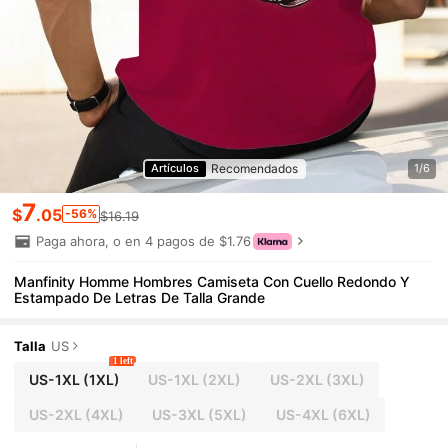
Recomendados
Artículos
1/6
7
$
.05
-56%
$16.19
Paga ahora, o en 4 pagos de $1.76
Manfinity Homme Hombres Camiseta Con Cuello Redondo Y
Estampado De Letras De Talla Grande
Talla
US
1 left
US-1XL
(1XL)
US-1XL
(2XL)
US-2XL
(3XL)
US-2XL
(4XL)
US-3XL
(5XL)
US-4XL
(6XL)