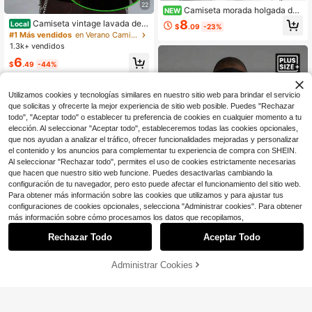
22
Camiseta morada holgada de
NEW
manga corta unisex con estampado
8
Camiseta vintage lavada de t
Local
$
.09
-23%
de dinosaurio mecha de dibujos ani
alla grande, camiseta informal de v
#1 Más vendidos
en Verano Camisetas de talla grande para hombre
mados en la espalda, salpicaduras
acaciones con estampado "F#ck Ar
1.3k+ vendidos
de felicidad, estilo americano en ing
ound And Find Out", corte holgado,
lés, talla grande
6
camiseta de hombre, un regalo sorp
$
.49
-44%
resa
Utilizamos cookies y tecnologías similares en nuestro sitio web para brindar el servicio
que solicitas y ofrecerte la mejor experiencia de sitio web posible. Puedes "Rechazar
todo", "Aceptar todo" o establecer tu preferencia de cookies en cualquier momento a tu
elección. Al seleccionar "Aceptar todo", estableceremos todas las cookies opcionales,
que nos ayudan a analizar el tráfico, ofrecer funcionalidades mejoradas y personalizar
el contenido y los anuncios para complementar tu experiencia de compra con SHEIN.
Al seleccionar "Rechazar todo", permites el uso de cookies estrictamente necesarias
que hacen que nuestro sitio web funcione. Puedes desactivarlas cambiando la
configuración de tu navegador, pero esto puede afectar el funcionamiento del sitio web.
Para obtener más información sobre las cookies que utilizamos y para ajustar tus
configuraciones de cookies opcionales, selecciona "Administrar cookies". Para obtener
más información sobre cómo procesamos los datos que recopilamos,
8
Ahorro de $4.45
Rechazar Todo
Aceptar Todo
4
Manfinity LEGND
Administrar Cookies
Manfinity LEGND Camiseta holgad
¡56% DE DESCUENTO!
AÑADIR A LA BOLSA
Ahorro de $1.31
a casual con estampado de letras p
#9 Más vendidos
en Hombro estándar Camisetas de talla grande para
ara hombres de talla grande, versáti
Camiseta de manga corta con esta
100+ vendidos
l para el verano
mpado de eslogan en inglés sencill
#8 Más vendidos
en Estirar Tops de talla grande para hombre
8
$
.84
-33%
o y versátil para hombres de talla gr