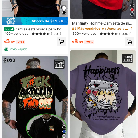
Ahorro de $14.36
Manfinity Homme Camiseta de man
ga corta con estampado de la letra
#5 Más vendidos
en Deportes y actividades al aire libre - Athleisu
Camisa estampada para hom
Local
París, para hombres de talla grande
bre - Letras geométricas audaces,
400+ vendidos
300+ vendidos
(100+)
(1000+)
para el trabajo
ajuste cómodo y transpirable, parte
5
8
superior de manga corta casual lav
$
.42
-73%
$
.63
-29%
able, ropa casual, ropa casual mode
Envío Rápido
rna, tela elástica media