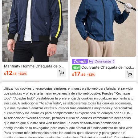
Courvante
Manfinity Homme Chaqueta de béis
Courvante Chaqueta de moda
NEW
bol casual para hombre con manga
de manga larga con cremallera dec
12
17
$
.18
-63%
s raglán, cuello con cremallera y co
$
.89
-12%
orativa de unicolor para hombres
ntraste de color. Chaqueta ligera de
otoño para salidas, de manga larga
y bloque de color azul real. Regalo i
Utilizamos cookies y tecnologías similares en nuestro sitio web para brindar el servicio
deal para amigos, esposo o novio.
que solicitas y ofrecerte la mejor experiencia de sitio web posible. Puedes "Rechazar
todo", "Aceptar todo" o establecer tu preferencia de cookies en cualquier momento a tu
elección. Al seleccionar "Aceptar todo", estableceremos todas las cookies opcionales,
que nos ayudan a analizar el tráfico, ofrecer funcionalidades mejoradas y personalizar
el contenido y los anuncios para complementar tu experiencia de compra con SHEIN.
Al seleccionar "Rechazar todo", permites el uso de cookies estrictamente necesarias
que hacen que nuestro sitio web funcione. Puedes desactivarlas cambiando la
configuración de tu navegador, pero esto puede afectar el funcionamiento del sitio web.
Para obtener más información sobre las cookies que utilizamos y para ajustar tus
configuraciones de cookies opcionales, selecciona "Administrar cookies". Para obtener