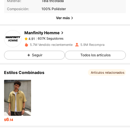
Material:
Tela tricotada
Composición:
100% Poliéster
607K Seguidores
4.91
Ver más
Manfinity Homme
607K Seguidores
4.91
n***2
pagó
Hace 6 horas
5.7M Vendido recientemente
5.9M Recompra
Seguir
Todos los artículos
607K Seguidores
4.91
Estilos Combinados
Artículos relacionados
607K Seguidores
4.91
607K Seguidores
4.91
607K Seguidores
4.91
6
$
.14