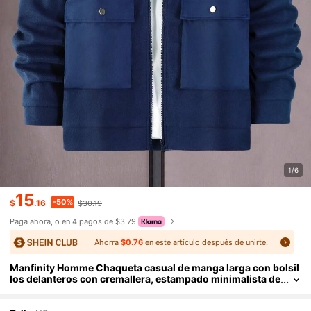
1/6
15
-50%
$
.16
$30.19
Paga ahora, o en 4 pagos de $3.79
Ahorra
$0.76
en este artículo después de unirte.
Manfinity Homme Chaqueta casual de manga larga con bolsil
los delanteros con cremallera, estampado minimalista de
letra para hombre