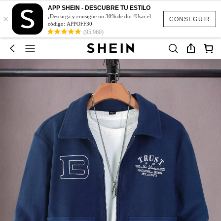
APP SHEIN - DESCUBRE TU ESTILO
×
¡Descarga y consigue un 30% de dto.!Usar el
CONSEGUIR
código: APPOFF30
(95,960)