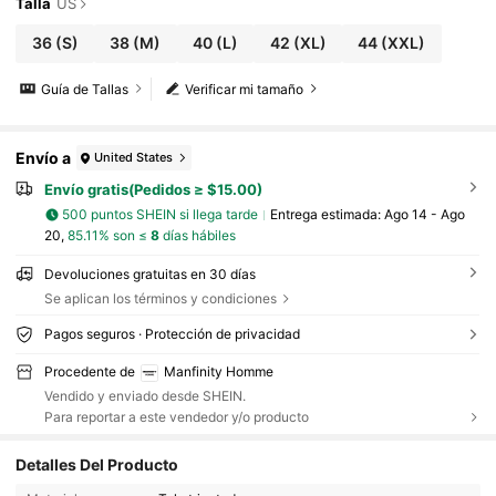
Talla
US
36
(S)
38
(M)
40
(L)
42
(XL)
44
(XXL)
Guía de Tallas
Verificar mi tamaño
Envío a
United States
Envío gratis(Pedidos ≥ $15.00)
500 puntos SHEIN si llega tarde
Entrega estimada:
Ago 14 - Ago
20,
85.11% son ≤
8
días hábiles
Devoluciones gratuitas en 30 días
Se aplican los términos y condiciones
Pagos seguros · Protección de privacidad
Procedente de
Manfinity Homme
Vendido y enviado desde SHEIN.
Para reportar a este vendedor y/o producto
Detalles Del Producto
607K Seguidores
4.91