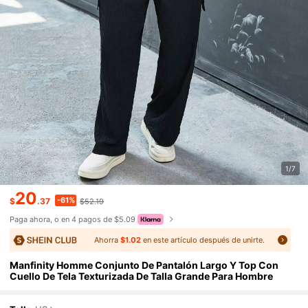
1/7
20
-61%
$
.37
$52.19
Paga ahora, o en 4 pagos de $5.09
Ahorra
$1.02
en este artículo después de unirte.
Manfinity Homme Conjunto De Pantalón Largo Y Top Con
Cuello De Tela Texturizada De Talla Grande Para Hombre