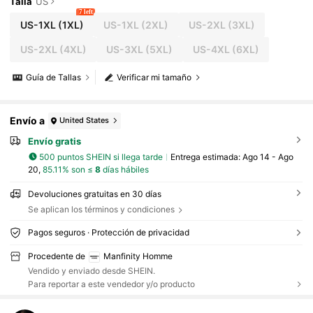
Talla
US
7 left
US-1XL
(1XL)
US-1XL
(2XL)
US-2XL
(3XL)
US-2XL
(4XL)
US-3XL
(5XL)
US-4XL
(6XL)
Guía de Tallas
Verificar mi tamaño
Envío a
United States
Envío gratis
500 puntos SHEIN si llega tarde
Entrega estimada:
Ago 14 - Ago
20,
85.11% son ≤
8
días hábiles
Devoluciones gratuitas en 30 días
Se aplican los términos y condiciones
Pagos seguros · Protección de privacidad
Procedente de
Manfinity Homme
Vendido y enviado desde SHEIN.
Para reportar a este vendedor y/o producto