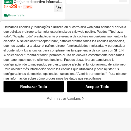
ir de compras.
Conjunto deportivo informal d
Local
29
e talla grande para hombre: camiset
$
.93
-50%
a de manga larga con degradado y
pantalón con cordón ajustable en el
Envío gratis
bolsillo. Mezcla de poliéster, lavabl
e a máquina.
Utilizamos cookies y tecnologías similares en nuestro sitio web para brindar el servicio
que solicitas y ofrecerte la mejor experiencia de sitio web posible. Puedes "Rechazar
todo", "Aceptar todo" o establecer tu preferencia de cookies en cualquier momento a tu
elección. Al seleccionar "Aceptar todo", estableceremos todas las cookies opcionales,
que nos ayudan a analizar el tráfico, ofrecer funcionalidades mejoradas y personalizar
el contenido y los anuncios para complementar tu experiencia de compra con SHEIN.
Al seleccionar "Rechazar todo", permites el uso de cookies estrictamente necesarias
que hacen que nuestro sitio web funcione. Puedes desactivarlas cambiando la
configuración de tu navegador, pero esto puede afectar el funcionamiento del sitio web.
Para obtener más información sobre las cookies que utilizamos y para ajustar tus
configuraciones de cookies opcionales, selecciona "Administrar cookies". Para obtener
más información sobre cómo procesamos los datos que recopilamos,
Rechazar Todo
Aceptar Todo
Administrar Cookies
¡61% DE DESCUENTO!
AÑADIR A LA BOLSA