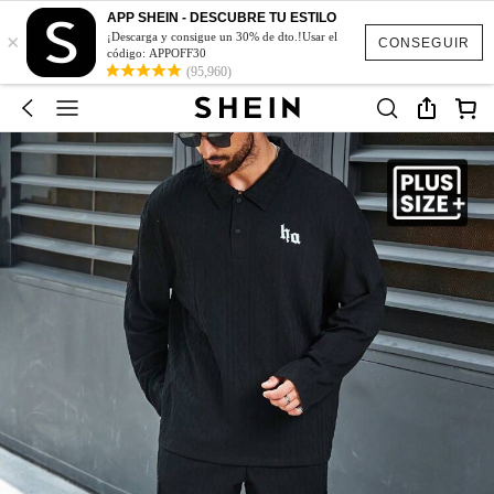
APP SHEIN - DESCUBRE TU ESTILO
×
¡Descarga y consigue un 30% de dto.!Usar el
CONSEGUIR
código: APPOFF30
(95,960)