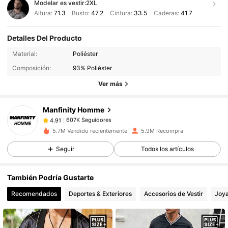
Modelar es vestir:
2XL
Altura:
71.3
Busto:
47.2
Cintura:
33.5
Caderas:
41.7
Detalles Del Producto
607K Seguidores
4.91
Material:
Poliéster
Composición:
93% Poliéster
607K Seguidores
4.91
Ver más
Manfinity Homme
607K Seguidores
4.91
K***k
pagó
Hace 2 horas
5.7M Vendido recientemente
5.9M Recompra
607K Seguidores
4.91
Seguir
Todos los artículos
También Podría Gustarte
607K Seguidores
4.91
Recomendados
Deportes & Exteriores
Accesorios de Vestir
Joya
607K Seguidores
4.91