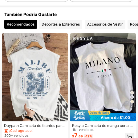
También Podría Gustarte
131 Seguidores
Recomendados
Deportes & Exteriores
Accesorios de Vestir
Ropa
131 Seguidores
131 Seguidores
131 Seguidores
131 Seguidores
21
Ahorro de $1.00
131 Seguidores
Daypath Camiseta de tirantes para
Resyla Camiseta de manga corta c
hombre White Label con estampado
on estampado de letras de verano i
1k+ vendidos
¡Casi agotado!
Malibu Dream Resort, adecuada par
nformal para hombres
7
200+ vendidos
$
.69
-12%