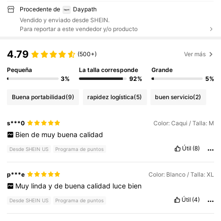
Procedente de
Daypath
Vendido y enviado desde SHEIN.
Para reportar a este vendedor y/o producto
4.79
(500+)
Ver más
Pequeña
La talla corresponde
Grande
3%
92%
5%
Buena portabilidad
(9)
rapidez logística
(5)
buen servicio
(2)
s***0
Color: Caqui / Talla: M
Bien
de
muy
buena
calidad
Útil
(8)
Desde SHEIN US
Programa de puntos
p***e
Color: Blanco / Talla: XL
Muy
linda
y
de
buena
calidad
luce
bien
Útil
(4)
Desde SHEIN US
Programa de puntos