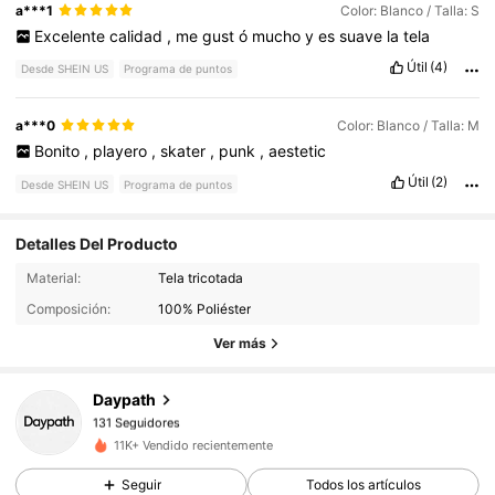
a***1
Color: Blanco / Talla: S
Excelente
calidad
,
me
gust
ó
mucho
y
es
suave
la
tela
Útil
(4)
Desde SHEIN US
Programa de puntos
a***0
Color: Blanco / Talla: M
Bonito
,
playero
,
skater
,
punk
,
aestetic
Útil
(2)
Desde SHEIN US
Programa de puntos
Detalles Del Producto
131 Seguidores
Material:
Tela tricotada
Composición:
100% Poliéster
131 Seguidores
Ver más
Daypath
131 Seguidores
1***2
pagó
Hace 19 horas
11K+ Vendido recientemente
131 Seguidores
Seguir
Todos los artículos