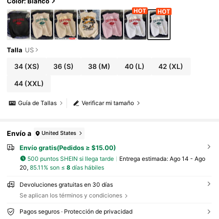
Color: Blanco
Talla
US
34
(XS)
36
(S)
38
(M)
40
(L)
42
(XL)
44
(XXL)
Guía de Tallas
Verificar mi tamaño
Envío a
United States
Envío gratis(Pedidos ≥ $15.00)
500 puntos SHEIN si llega tarde
Entrega estimada:
Ago 14 - Ago
20,
85.11% son ≤
8
días hábiles
Devoluciones gratuitas en 30 días
Se aplican los términos y condiciones
Pagos seguros · Protección de privacidad