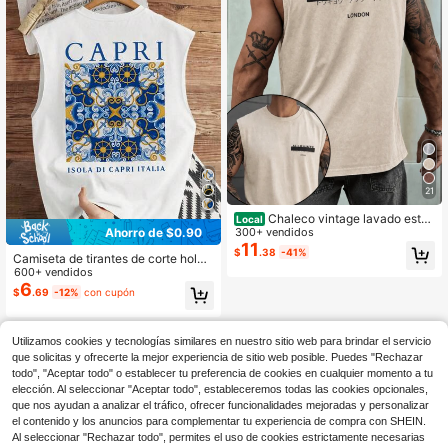
21
Chaleco vintage lavado esta
Local
Ahorro de $0.90
mpado para hombre, corte holgado,
300+ vendidos
estilo urbano informal, una prenda e
11
$
.38
-41%
Camiseta de tirantes de corte holga
sencial para el día a día.
do y cuello redondo con estampado
600+ vendidos
de estilo casual del sur de Italia
6
$
.69
-12%
con cupón
Utilizamos cookies y tecnologías similares en nuestro sitio web para brindar el servicio
que solicitas y ofrecerte la mejor experiencia de sitio web posible. Puedes "Rechazar
todo", "Aceptar todo" o establecer tu preferencia de cookies en cualquier momento a tu
elección. Al seleccionar "Aceptar todo", estableceremos todas las cookies opcionales,
que nos ayudan a analizar el tráfico, ofrecer funcionalidades mejoradas y personalizar
el contenido y los anuncios para complementar tu experiencia de compra con SHEIN.
Al seleccionar "Rechazar todo", permites el uso de cookies estrictamente necesarias