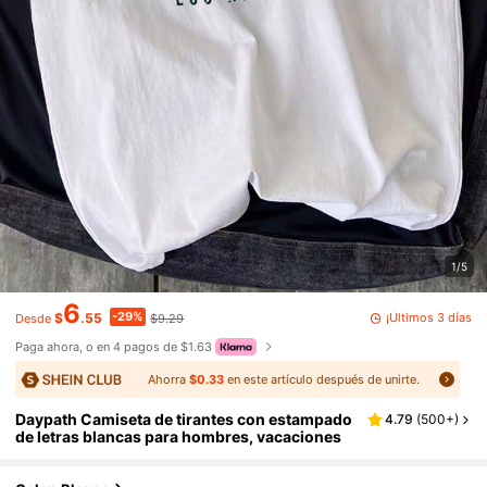
1/5
6
-29%
¡Últimos 3 días
$
.55
$9.29
Desde
Paga ahora, o en 4 pagos de $1.63
Ahorra
$0.33
en este artículo después de unirte.
Daypath Camiseta de tirantes con estampado
4.79
(
500+
)
de letras blancas para hombres, vacaciones