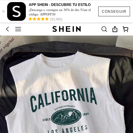
APP SHEIN - DESCUBRE TU ESTILO
×
¡Descarga y consigue un 30% de dto.!Usar el
CONSEGUIR
código: APPOFF30
(95,960)