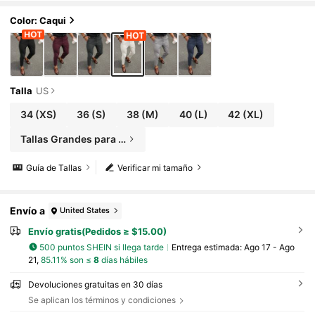
Color: Caqui
Talla
US
34
(XS)
36
(S)
38
(M)
40
(L)
42
(XL)
Tallas Grandes para Hombre
Guía de Tallas
Verificar mi tamaño
Envío a
United States
Envío gratis(Pedidos ≥ $15.00)
500 puntos SHEIN si llega tarde
Entrega estimada:
Ago 17 - Ago
21,
85.11% son ≤
8
días hábiles
Devoluciones gratuitas en 30 días
Se aplican los términos y condiciones