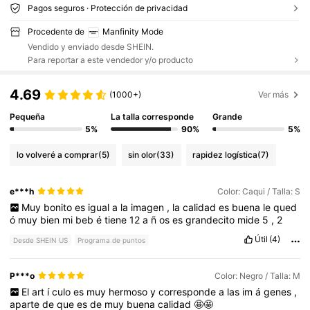
Pagos seguros · Protección de privacidad
Procedente de
Manfinity Mode
Vendido y enviado desde SHEIN.
Para reportar a este vendedor y/o producto
4.69
(1000+)
Ver más
Pequeña
La talla corresponde
Grande
5%
90%
5%
lo volveré a comprar
(5)
sin olor
(33)
rapidez logística
(7)
e***h
Color: Caqui / Talla: S
Muy
bonito
es
igual
a
la
imagen
,
la
calidad
es
buena
le
qued
ó
muy
bien
mi
beb
é
tiene
12
a
ñ
os
es
grandecito
mide
5
,
2
Útil
(4)
Desde SHEIN US
Programa de puntos
P***o
Color: Negro / Talla: M
El
art
í
culo
es
muy
hermoso
y
corresponde
a
las
im
á
genes
,
aparte
de
que
es
de
muy
buena
calidad
🤩🤩