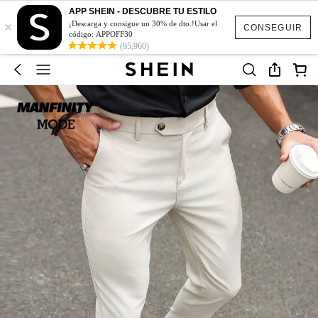
APP SHEIN - DESCUBRE TU ESTILO
×
¡Descarga y consigue un 30% de dto.!Usar el
CONSEGUIR
código: APPOFF30
(95,960)