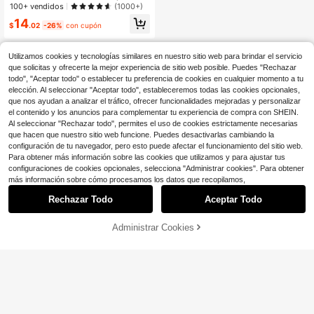
erna cónica para hombres de unicol
100+ vendidos
(1000+)
or, casual de negocios y viaje, form
14
al, ceremonia
$
.02
-26%
con cupón
Utilizamos cookies y tecnologías similares en nuestro sitio web para brindar el servicio
que solicitas y ofrecerte la mejor experiencia de sitio web posible. Puedes "Rechazar
todo", "Aceptar todo" o establecer tu preferencia de cookies en cualquier momento a tu
elección. Al seleccionar "Aceptar todo", estableceremos todas las cookies opcionales,
que nos ayudan a analizar el tráfico, ofrecer funcionalidades mejoradas y personalizar
el contenido y los anuncios para complementar tu experiencia de compra con SHEIN.
Al seleccionar "Rechazar todo", permites el uso de cookies estrictamente necesarias
que hacen que nuestro sitio web funcione. Puedes desactivarlas cambiando la
configuración de tu navegador, pero esto puede afectar el funcionamiento del sitio web.
Para obtener más información sobre las cookies que utilizamos y para ajustar tus
configuraciones de cookies opcionales, selecciona "Administrar cookies". Para obtener
más información sobre cómo procesamos los datos que recopilamos,
Rechazar Todo
Aceptar Todo
Administrar Cookies
¡26% DE DESCUENTO!
AÑADIR A LA BOLSA