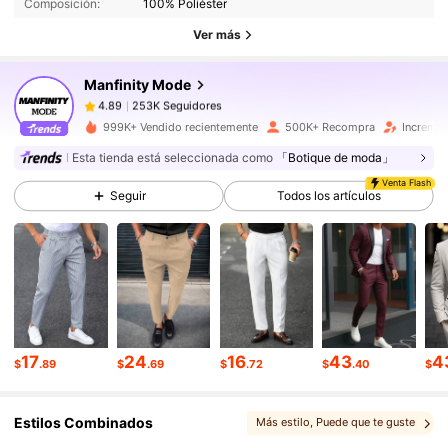
Composición:
100% Poliéster
Ver más
253K Seguidores
4.89
Manfinity Mode
253K Seguidores
4.89
999K+ Vendido recientemente
500K+ Recompra
Incremen
Esta tienda está seleccionada como
「Botique de moda」
253K Seguidores
4.89
Venta Flash
Seguir
Todos los artículos
253K Seguidores
4.89
253K Seguidores
4.89
17
24
16
43
4
$
.89
$
.69
$
.72
$
.40
$
253K Seguidores
4.89
Estilos Combinados
Más estilo
, Puede que te guste
253K Seguidores
4.89
, Te podría gustar