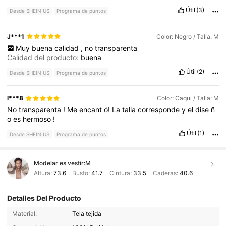
Útil
(3)
Desde SHEIN US
Programa de puntos
J***1
Color: Negro / Talla: M
Muy
buena
calidad
,
no
transparenta
Calidad del producto:
buena
Útil
(2)
Desde SHEIN US
Programa de puntos
l***8
Color: Caqui / Talla: M
No
transparenta
!
Me
encant
ó!
La
talla
corresponde
y
el
dise
ñ
o
es
hermoso
!
Útil
(1)
Desde SHEIN US
Programa de puntos
Modelar es vestir:
M
Altura:
73.6
Busto:
41.7
Cintura:
33.5
Caderas:
40.6
Detalles Del Producto
253K Seguidores
4.89
Material:
Tela tejida