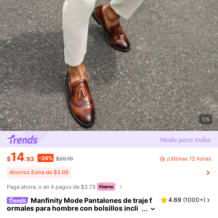
1/5
14
-26%
¡Últimas 12 horas
$
.93
$20.19
Ahorros Extra de $3.06
Paga ahora, o en 4 pagos de $3.73
Manfinity Mode Pantalones de traje f
4.69
(
1000+
)
ormales para hombre con bolsillos incli
nados, para ceremonia