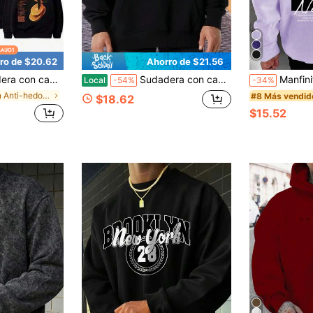
ro de $20.62
Ahorro de $21.56
 Orange, sudadera holgada de estilo vintage de hip hop en color negro para hombres y mujeres
Sudadera con capucha estampada dede moda para hombre, sudadera con capucha de algodón puro de moda, sudadera con capucha de estilo callejero, sudadera con capucha, súper suave y transpirable, sudadera con capucha informal para todas las estaciones, adecuada para uso diario
Manfinity Roughcore Sudadera con capuc
Local
-54%
-34%
en Anti-hedor Sudaderas con capucha para hombre
#8 Más vendid
$18.62
$15.52