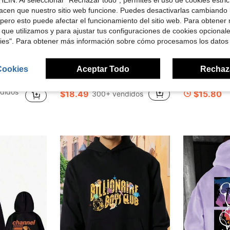
acen que nuestro sitio web funcione. Puedes desactivarlas cambiando 
pero esto puede afectar el funcionamiento del sitio web. Para obtener
 que utilizamos y para ajustar tus configuraciones de cookies opcional
kies". Para obtener más información sobre cómo procesamos los datos
4
rro de $5.02
en Cordón Sudaderas con capucha para hombre
Cookies
Aceptar Todo
Rechaz
llo canguro y cordón, estampado de rosas, otoño/invierno
Camvyn Sudadera con capucha de manga larga con bolsillo y cordón, con estampado de letras, casual para otoño/invierno para hombres
Blueplus Suda
-11%
Local
-48%
en Cordón Sudaderas con capucha para hombre
en Cordón Sudaderas con capucha para hombre
en Gráfico Sudaderas con capucha para hombre
#5 Más vendidos
(
didos
$18.49
$15.80
300+ vendidos
en Cordón Sudaderas con capucha para hombre