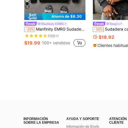
5
Ahorro de $8.30
Manfinity EMRG
Simpl e
Manfinity EMRG Sudadera con capucha casual para hombre con estampado de letras, sudadera con capucha con estampado de flores negras de otoño/invierno, top de manga larga
Sudadera casual de manga larga con cuello 
-29%
-36%
(100+)
$18.92
$19.99
100+ vendidos
Clientes habitua
INFORMACIÓN
AYUDA Y SOPORTE
ATENCIÓN
SOBRE LA EMPRESA
CLIENTE
Información de Envío