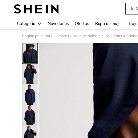
S
Use up 
Categorías
Novedades
Ofertas
Ropa de mujer
Traje
Página principal
Hombres
Ropa de hombre
Capuchas & Sudade
/
/
/