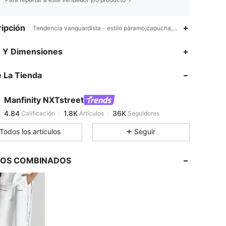
ipción
Tendencia vanguardista - estilo páramo,capucha,Finales de Otoño 
4.84
1.8K
36K
s Y Dimensiones
 La Tienda
4.84
1.8K
36K
Manfinity NXTstreet
4.84
1.8K
36K
Calificación
Artículos
Seguidores
k***8
pagó
Hace 1 día
Todos los artículos
Seguir
4.84
1.8K
36K
LOS COMBINADOS
4.84
1.8K
36K
4.84
1.8K
36K