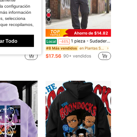
la configuración
 más información
es, selecciona
5
 que recopilamos,
Ahorro de $14.82
ar Todo
dera con capucha de peso pesado de 350g, con un ajuste suelto adecuado para viajes al aire libre, jersey para hombre de otoño e invierno, regalo ideal para vacaciones de ocio
1 pieza - Sudadera suelta con estampado de espuma de marca de moda Y2K, ropa de calle hip-hop, jersey casual unisex - 280g puro y pesado 100% poliéster
Local
-46%
en Plantas Sudaderas con capucha para hombre
#8 Más vendidos
500+)
$17.56
90+ vendidos