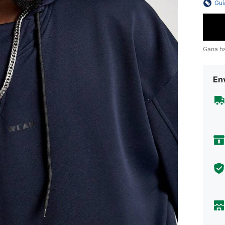
Guí
Gana h
Env