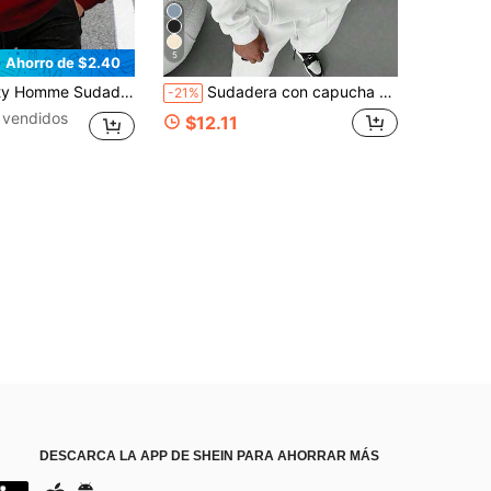
5
Ahorro de $2.40
ucha de manga larga con estampado de letras para hombre, para el otoño
Sudadera con capucha de felpa para hombre, estilo casual minimalista de otoño/invierno, con estampado de letras, bolsillo canguro y cordón ajustable
-21%
 vendidos
$12.11
DESCARCA LA APP DE SHEIN PARA AHORRAR MÁS