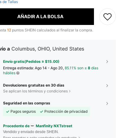
a de Tallas
AÑADIR A LA BOLSA
asta
12
puntos SHEIN calculados al finalizar la compra.
ío a
Columbus, OHIO, United States
Envío gratis(Pedidos ≥ $15.00)
Entrega estimada:
Ago 14 - Ago 20,
85.11% son ≤
8
días
hábiles
Devoluciones gratuitas en 30 días
Se aplican los términos y condiciones
Seguridad en las compras
Pagos seguros
Protección de privacidad
Procedente de
Manfinity NXTstreet
Vendido y enviado desde SHEIN.
Para reportar a este vendedor y/o producto