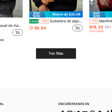
14
Ahorro de $25.08
Sudadera de algodón con estampado de Brooklyn y Nueva York para hombre, ideal para paseos temáticos por la ciudad.
Manfinity Homme Sudadera con cap
Local
-78%
-12%
redondo y efecto desgastado para hombre
$18.39
50+
$6.90
con cupón
les
Ver Más
 AL
ENCUÉNTRANOS EN