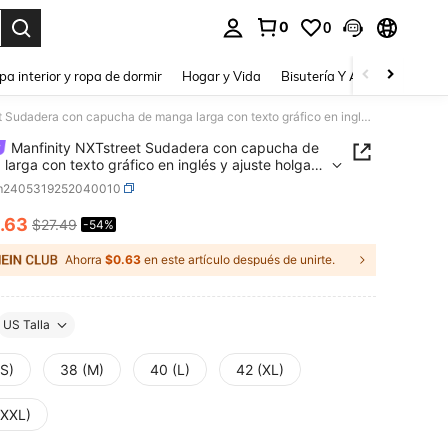
0
0
a. Press Enter to select.
pa interior y ropa de dormir
Hogar y Vida
Bisutería Y Accesorios
Be
Manfinity NXTstreet Sudadera con capucha de manga larga con texto gráfico en inglés y ajuste holgado para hombre, para otoño e invierno
Manfinity NXTstreet Sudadera con capucha de
larga con texto gráfico en inglés y ajuste holgado
ombre, para otoño e invierno
m2405319252040010
.63
$27.49
-54%
ICE AND AVAILABILITY
Ahorra
$0.63
en este artículo después de unirte.
US Talla
(S)
38 (M)
40 (L)
42 (XL)
(XXL)