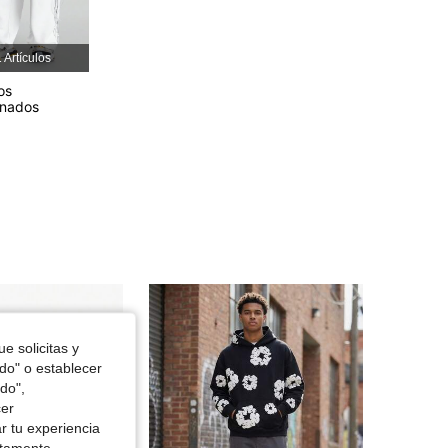
4.84
1.8K
36K
 Artículos
4.84
1.8K
36K
os
onados
4.84
1.8K
36K
4.84
1.8K
36K
e solicitas y
odo" o establecer
do",
cer
r tu experiencia
ctamente