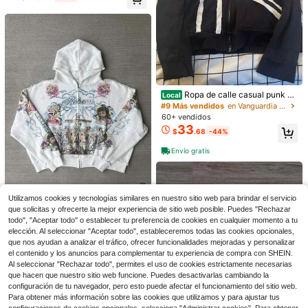
el sintética | Ropa de calle de lujo Y
2K | Sudadera gráfica esponjosa
7
7
Ropa de calle casual punk os
Ahorro de $3.00
Ahorro de $4.22
Local
cura, manga larga hip hop, sudader
#9 Más vendidos
en Vanguardia - Casual de calle Chaquetas y abrigo
Manfinity Roghcode Chaqueta cas
a, chaqueta con cremallera y parch
VORANTS
60+ vendidos
ual de hombre con estampado retro
80+ vendidos
e estampado, suéter, sudadera con
33
Chaqueta casual de hombre de uni
$
.68
-44%
de figuras
22
capucha
color, chaqueta ligera con cuello de
$
.69
-12%
con cupón
#7 Más vendidos
en Cuello Chaquetas y abrigos para hombre
moda y versátil para el otoño
600+ vendidos
Envío gratis
17
$
.37
-20%
Utilizamos cookies y tecnologías similares en nuestro sitio web para brindar el servicio
que solicitas y ofrecerte la mejor experiencia de sitio web posible. Puedes "Rechazar
Sudadera con capucha de es
Local
todo", "Aceptar todo" o establecer tu preferencia de cookies en cualquier momento a tu
tilo retro de manga larga con estam
#1 Más vendidos
en Chaquetas de entrenador Ropa de abrigo para hom
elección. Al seleccionar "Aceptar todo", estableceremos todas las cookies opcionales,
pado personalizado de estilo del mi
100+ vendidos
que nos ayudan a analizar el tráfico, ofrecer funcionalidades mejoradas y personalizar
lenio, chaqueta de calle
27
el contenido y los anuncios para complementar tu experiencia de compra con SHEIN.
$
.74
-43%
Al seleccionar "Rechazar todo", permites el uso de cookies estrictamente necesarias
que hacen que nuestro sitio web funcione. Puedes desactivarlas cambiando la
configuración de tu navegador, pero esto puede afectar el funcionamiento del sitio web.
Para obtener más información sobre las cookies que utilizamos y para ajustar tus