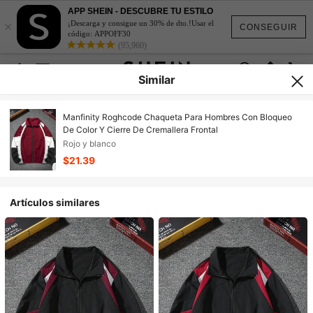
APP SHEIN - DESCUBRE TU ESTILO
×
¡Descarga y consigue un 30% de dto.!Usar el
CONSEGUIR
código: APPOFF30
(95,960)
Similar
Manfinity Roghcode Chaqueta Para Hombres Con Bloqueo
De Color Y Cierre De Cremallera Frontal
Rojo y blanco
$21.39
Artículos similares