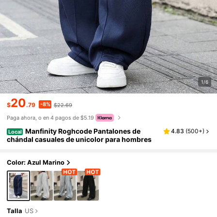
1/6
20
-8%
$
.79
$22.69
Paga ahora, o en 4 pagos de $5.19
Manfinity Roghcode Pantalones de
4.83
(
500+
)
Local
chándal casuales de unicolor para hombres
Color: Azul Marino
Talla
US