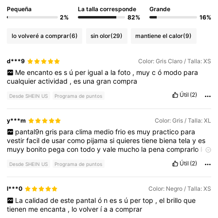
Pequeña
La talla corresponde
Grande
2%
82%
16%
lo volveré a comprar
(6)
sin olor
(29)
mantiene el calor
(9)
d***9
Color: Gris Claro / Talla: XS
Me
encanto
es
s
ú
per
igual
a
la
foto
,
muy
c
ó
modo
para
cualquier
actividad
,
es
una
gran
compra
Útil
(2)
Desde SHEIN US
Programa de puntos
y***m
Color: Gris / Talla: XL
pantal9n
gris
para
clima
medio
frio
es
muy
practico
para
vestir
facil
de
usar
como
pijama
si
quieres
tiene
biena
tela
y
es
muyy
bonito
pega
con
todo
y
vale
mucho
la
pena
comprarlo
lo
amee
muchooo
Útil
(2)
Desde SHEIN US
Programa de puntos
l***0
Color: Negro / Talla: XS
La
calidad
de
este
pantal
ó
n
es
s
ú
per
top
,
el
brillo
que
tienen
me
encanta
,
lo
volver
í
a
a
comprar