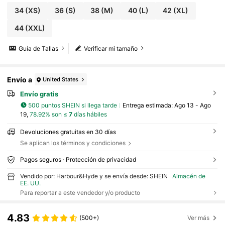
34
(XS)
36
(S)
38
(M)
40
(L)
42
(XL)
44
(XXL)
Guía de Tallas
Verificar mi tamaño
Envío a
United States
Envío gratis
500 puntos SHEIN si llega tarde
Entrega estimada:
Ago 13 - Ago
19,
78.92% son ≤
7
días hábiles
Devoluciones gratuitas en 30 días
Se aplican los términos y condiciones
Pagos seguros · Protección de privacidad
Vendido por: Harbour&Hyde y se envía desde: SHEIN
Almacén de
EE. UU.
Para reportar a este vendedor y/o producto
4.83
(500+)
Ver más