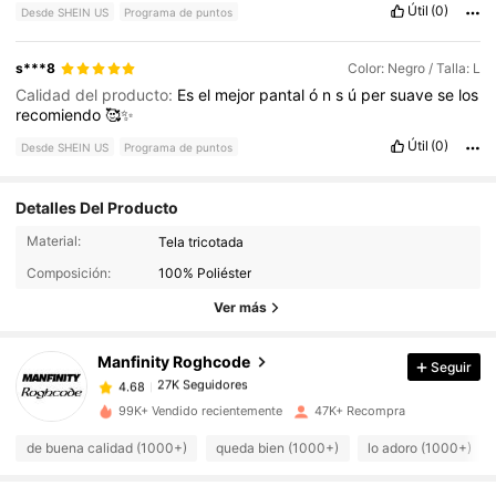
Útil
(0)
Desde SHEIN US
Programa de puntos
s***8
Color: Negro / Talla: L
Calidad del producto:
Es
el
mejor
pantal
ó
n
s
ú
per
suave
se
los
recomiendo
🥰✨
Útil
(0)
Desde SHEIN US
Programa de puntos
Detalles Del Producto
Material:
Tela tricotada
27K Seguidores
4.68
Composición:
100% Poliéster
Ver más
27K Seguidores
4.68
Manfinity Roghcode
Seguir
27K Seguidores
4.68
d***4
pagó
Hace 1 día
99K+ Vendido recientemente
47K+ Recompra
de buena calidad (1000+)
queda bien (1000+)
lo adoro (1000+)
27K Seguidores
4.68