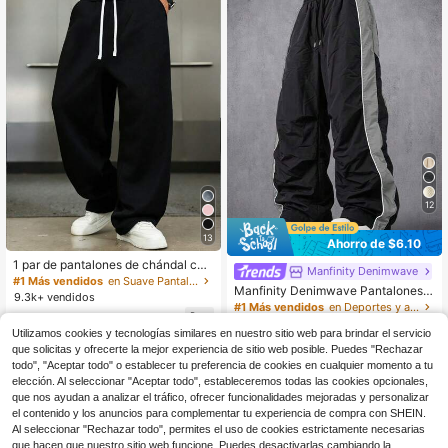
12
13
Ahorro de $6.10
1 par de pantalones de chándal cas
Manfinity Denimwave
uales de corte holgado para hombr
#1 Más vendidos
en Suave Pantalones deportivos para hombre
Manfinity Denimwave Pantalones d
e, diseño minimalista de unicolor co
9.3k+ vendidos
e moda para hombre con cintura elá
n pernera ancha, cintura con cordó
#1 Más vendidos
en Deportes y aire libre - Montaña/Aire libre Pant
10
stica y franja de contraste lateral
n, bolsillos grandes, adecuados par
500+ vendidos
$
.99
-11%
Utilizamos cookies y tecnologías similares en nuestro sitio web para brindar el servicio
a uso diario, caminar, trabajo, salida
14
s. Un excelente regalo del Día del P
$
.79
-29%
con cupón
que solicitas y ofrecerte la mejor experiencia de sitio web posible. Puedes "Rechazar
adre para papá, ropa deportiva
todo", "Aceptar todo" o establecer tu preferencia de cookies en cualquier momento a tu
elección. Al seleccionar "Aceptar todo", estableceremos todas las cookies opcionales,
que nos ayudan a analizar el tráfico, ofrecer funcionalidades mejoradas y personalizar
el contenido y los anuncios para complementar tu experiencia de compra con SHEIN.
Al seleccionar "Rechazar todo", permites el uso de cookies estrictamente necesarias
que hacen que nuestro sitio web funcione. Puedes desactivarlas cambiando la