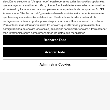
es
elección. Al seleccionar "Aceptar todo", estableceremos todas las cookies opcionales,
que nos ayudan a analizar el tráfico, ofrecer funcionalidades mejoradas y personalizar
el contenido y los anuncios para complementar tu experiencia de compra con SHEIN.
Al seleccionar "Rechazar todo", permites el uso de cookies estrictamente necesarias
que hacen que nuestro sitio web funcione. Puedes desactivarlas cambiando la
configuración de tu navegador, pero esto puede afectar el funcionamiento del sitio web.
Para obtener más información sobre las cookies que utilizamos y para ajustar tus
configuraciones de cookies opcionales, selecciona "Administrar cookies". Para obtener
más información sobre cómo procesamos los datos que recopilamos,
Rechazar Todo
Aceptar Todo
Camiseta gráfica ULTRA Golf
Local
de 230 g con lavado vintage para h
100+ vendidos
ombre, camiseta informal de manga
11
$
.68
-41%
Administrar Cookies
corta con estampado frontal y trase
¡44% DE DESCUENTO!
AÑADIR A LA BOLSA
12
ro extragrande, tops de verano de e
stilo urbano para amantes del golf, c
Camiseta de manga corta Zrgoth pa
amiseta de manga corta 100 % algo
ra hombre, casual, versátil, minimali
#1 Más vendidos
en Verde oscuro Camisetas de hombre
dón puro, chaqueta informal de estil
sta, con estampado de grulla japon
o retro urbano, top de manga corta
3.6k+ vendidos
(500+)
esa, estilo streetwear
urbano, ropa de estilo hardcore osc
7
uro americano, top de cuello redond
$
.89
-11%
o de primavera/verano, adecuada p
ara uso diario informal en verano.