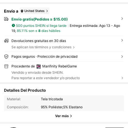
as sin mangas para playa, gimnasio y uso diario. Camisetas de
tirantes suaves con rayas verticales y sólidas para playa y uso
Envío a
United States
diario para regalo de esposo o novio. Moda sencilla para ir y ve
nir
Envío gratis(Pedidos ≥ $15.00)
500 puntos SHEIN si llega tarde
Entrega estimada:
Ago 13 - Ago
19,
85.11% son ≤
8
días hábiles
Devoluciones gratuitas en 30 días
Se aplican los términos y condiciones
Pagos seguros · Protección de privacidad
Procedente de
Manfinity RebelGame
Vendido y enviado desde SHEIN.
Para reportar a este vendedor y/o producto
Detalles Del Producto
49K Seguidores
4.82
Material:
Tela tricotada
Composición:
95% Poliéster,5% Elastano
49K Seguidores
4.82
Ver más
49K Seguidores
4.82