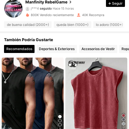
Manfinity RebelGame
Seguir
j***4
seguido
Hace 15 horas
m***3
está navegando
800K Vendido recientemente
40K Recompra
49K Seguidores
4.82
de buena calidad (2000+)
queda bien (1000+)
lo adoro (1000+)
49K Seguidores
4.82
También Podría Gustarte
Recomendados
Deportes & Exteriores
Accesorios de Vestir
Ropa
49K Seguidores
4.82
49K Seguidores
4.82
49K Seguidores
4.82
49K Seguidores
4.82
49K Seguidores
4.82
17
5