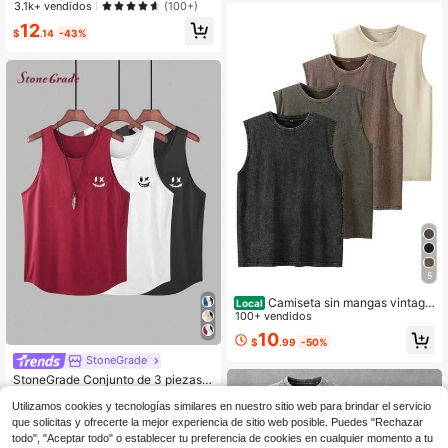
3.1k+ vendidos
(100+)
para todos los días.
12
$
.14
-43%
5
Camiseta sin mangas vintage
Local
lavada para hombre, chaleco inform
100+ vendidos
al de cuello redondo de corte holga
10
$
.99
-50%
do, camiseta de verano transpirable
de color liso
StoneGrade
StoneGrade Conjunto de 3 piezas p
ara hombre, estilo deportivo y casu
200+ vendidos
(1000+)
Utilizamos cookies y tecnologías similares en nuestro sitio web para brindar el servicio
al de verano, con gráficos impresos
13
tipo vintage y camiseta sin mangas
$
.57
-33%
que solicitas y ofrecerte la mejor experiencia de sitio web posible. Puedes "Rechazar
con dobladillo curvo, para vacacion
todo", "Aceptar todo" o establecer tu preferencia de cookies en cualquier momento a tu