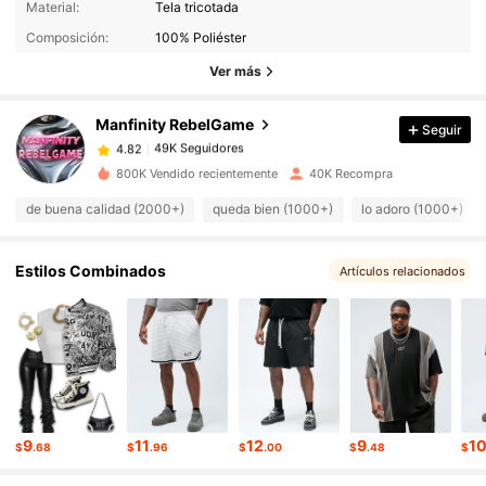
Material:
Tela tricotada
Composición:
100% Poliéster
49K Seguidores
4.82
Ver más
Manfinity RebelGame
Seguir
49K Seguidores
4.82
r***3
pagó
Hace 1 día
800K Vendido recientemente
40K Recompra
49K Seguidores
4.82
de buena calidad (2000+)
queda bien (1000+)
lo adoro (1000+)
49K Seguidores
4.82
Estilos Combinados
Artículos relacionados
49K Seguidores
4.82
49K Seguidores
4.82
9
11
12
9
1
$
.68
$
.96
$
.00
$
.48
$
49K Seguidores
4.82