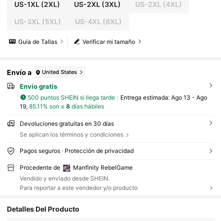
US-1XL
(2XL)
US-2XL
(3XL)
US-2XL
(4XL)
US-3XL
(5XL)
US-4XL
(6XL)
Guía de Tallas
Verificar mi tamaño
Envío a
United States
Envío gratis
500 puntos SHEIN si llega tarde
Entrega estimada:
Ago 13 - Ago
19,
85.11% son ≤
8
días hábiles
Devoluciones gratuitas en 30 días
Se aplican los términos y condiciones
Pagos seguros · Protección de privacidad
Procedente de
Manfinity RebelGame
Vendido y enviado desde SHEIN.
Para reportar a este vendedor y/o producto
Detalles Del Producto
49K Seguidores
4.82