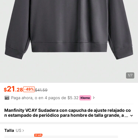
1/7
21
$
.28
-49%
$41.59
Paga ahora, o en 4 pagos de $5.32
Manfinity VCAY Sudadera con capucha de ajuste relajado co
n estampado de periódico para hombre de talla grande, a
decuada para otoño e invierno
Talla
US
8 left