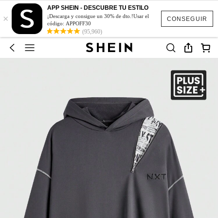
APP SHEIN - DESCUBRE TU ESTILO
×
¡Descarga y consigue un 30% de dto.!Usar el
CONSEGUIR
código: APPOFF30
(95,960)