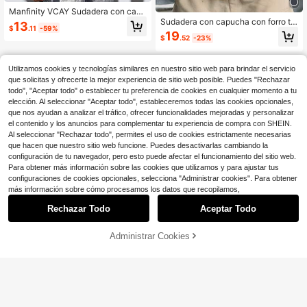
Manfinity VCAY Sudadera con capu
cha de manga larga con estampado
Sudadera con capucha con forro té
13
$
.11
-59%
de figura de yeso suelta para hombr
rmico para hombre de talla grande,
19
$
.52
-23%
es de talla grande, para otoño e invi
sudadera informal y versátil de mod
erno
a
Utilizamos cookies y tecnologías similares en nuestro sitio web para brindar el servicio
que solicitas y ofrecerte la mejor experiencia de sitio web posible. Puedes "Rechazar
todo", "Aceptar todo" o establecer tu preferencia de cookies en cualquier momento a tu
elección. Al seleccionar "Aceptar todo", estableceremos todas las cookies opcionales,
que nos ayudan a analizar el tráfico, ofrecer funcionalidades mejoradas y personalizar
el contenido y los anuncios para complementar tu experiencia de compra con SHEIN.
Al seleccionar "Rechazar todo", permites el uso de cookies estrictamente necesarias
que hacen que nuestro sitio web funcione. Puedes desactivarlas cambiando la
configuración de tu navegador, pero esto puede afectar el funcionamiento del sitio web.
Para obtener más información sobre las cookies que utilizamos y para ajustar tus
configuraciones de cookies opcionales, selecciona "Administrar cookies". Para obtener
más información sobre cómo procesamos los datos que recopilamos,
Rechazar Todo
Aceptar Todo
Administrar Cookies
¡49% DE DESCUENTO!
AÑADIR A LA BOLSA