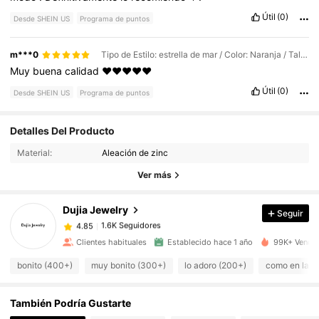
Útil
(0)
Desde SHEIN US
Programa de puntos
m***0
Tipo de Estilo: estrella de mar / Color: Naranja / Talla: Unitalla
Muy
buena
calidad
❤️❤️❤️❤️❤️
Útil
(0)
Desde SHEIN US
Programa de puntos
1.6K Seguidores
4.85
Detalles Del Producto
Material:
Aleación de zinc
1.6K Seguidores
4.85
Ver más
Dujia Jewelry
Seguir
1.6K Seguidores
4.85
a***n
pagó
Hace 1 día
Clientes habituales
Establecido hace 1 año
99K+ Vendid
1.6K Seguidores
4.85
bonito (400+)
muy bonito (300+)
lo adoro (200+)
como en las 
También Podría Gustarte
1.6K Seguidores
4.85