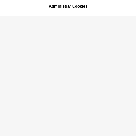
Administrar Cookies
¡10% DE DESCUENTO!
AÑADIR A LA BOLSA