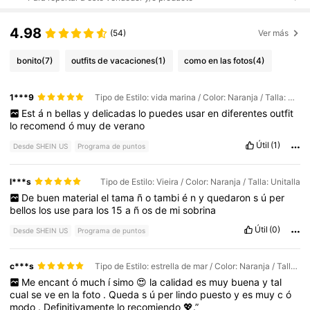
4.98
(54)
Ver más
bonito
(7)
outfits de vacaciones
(1)
como en las fotos
(4)
1***9
Tipo de Estilo: vida marina / Color: Naranja / Talla: Unitalla
Est
á
n
bellas
y
delicadas
lo
puedes
usar
en
diferentes
outfit
lo
recomend
ó
muy
de
verano
Útil
(1)
Desde SHEIN US
Programa de puntos
l***s
Tipo de Estilo: Vieira / Color: Naranja / Talla: Unitalla
De
buen
material
el
tama
ñ
o
tambi
é
n
y
quedaron
s
ú
per
bellos
los
use
para
los
15
a
ñ
os
de
mi
sobrina
Útil
(0)
Desde SHEIN US
Programa de puntos
c***s
Tipo de Estilo: estrella de mar / Color: Naranja / Talla: Unitalla
Me
encant
ó
much
í
simo
😍
la
calidad
es
muy
buena
y
tal
cual
se
ve
en
la
foto
.
Queda
s
ú
per
lindo
puesto
y
es
muy
c
ó
modo
.
Definitivamente
lo
recomiendo
💖.”