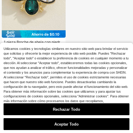
Ahorro de $0.10
1 pieza Broche de abeja con piedra
s de fantasía de moda
50+ vendidos
Utilizamos cookies y tecnologías similares en nuestro sitio web para brindar el servicio
1
$
.60
-6%
con cupón
que solicitas y ofrecerte la mejor experiencia de sitio web posible. Puedes "Rechazar
todo", "Aceptar todo" o establecer tu preferencia de cookies en cualquier momento a tu
elección. Al seleccionar "Aceptar todo", estableceremos todas las cookies opcionales,
que nos ayudan a analizar el tráfico, ofrecer funcionalidades mejoradas y personalizar
el contenido y los anuncios para complementar tu experiencia de compra con SHEIN.
Al seleccionar "Rechazar todo", permites el uso de cookies estrictamente necesarias
que hacen que nuestro sitio web funcione. Puedes desactivarlas cambiando la
configuración de tu navegador, pero esto puede afectar el funcionamiento del sitio web.
Para obtener más información sobre las cookies que utilizamos y para ajustar tus
configuraciones de cookies opcionales, selecciona "Administrar cookies". Para obtener
más información sobre cómo procesamos los datos que recopilamos,
Rechazar Todo
Aceptar Todo