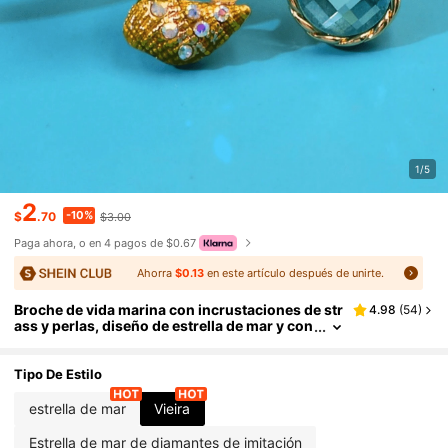
1/5
2
-10%
$
.70
$3.00
Paga ahora, o en 4 pagos de $0.67
Ahorra
$0.13
en este artículo después de unirte.
Broche de vida marina con incrustaciones de str
4.98
(
54
)
ass y perlas, diseño de estrella de mar y con
cha de moda
Tipo De Estilo
estrella de mar
Vieira
Estrella de mar de diamantes de imitación