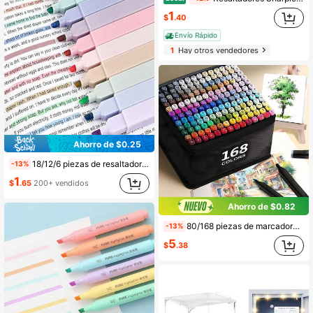
1
$
.40
Envío Rápido
1
Hay otros vendedores
Ahorro de $0.25
18/12/6 piezas de resaltadores fluorescentes, bolígrafos marcadores, bolígrafos de punta suave para diario, manualidades creativas de scrapbooking DIY, adecuados para scrapbooking DIY y temporada de vuelta a la escuela. Anti-manchas, anti-sangrado, también adecuados para estudio bíblico y diario, adecuados para oficina, suministros perfectos para vuelta a la escuela y regalos - Color aleatorio
-13%
1
$
.65
200+ vendidos
Ahorro de $0.82
80/168 piezas de marcadores de alcohol de doble punta de colores aleatorios, esenciales para entusiastas de la pintura. ¡El efecto de boceto de dibujos animados es increíble! Adecuado para Halloween, Navidad, regalos de cumpleaños y fines artísticos profesionales, regreso a la escuela
-13%
5
$
.38