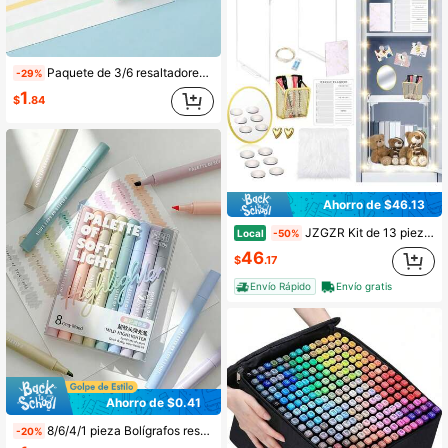
Paquete de 3/6 resaltadores de colores pastel macaron, resaltadores de punta biselada de gran capacidad, para colorear, subrayar, resaltar, hacer diarios, artículos esenciales para la vuelta a la escuela
-29%
1
$
.84
Ahorro de $46.13
JZGZR Kit de 13 piezas para organizar y decorar casilleros, elementos esenciales para el primer día, pizarra blanca con estampado de mármol y marcadores, estante para casillero, alfombra de felpa, espejo y taza magnética (color neutro)
Local
-50%
46
$
.17
Envío Rápido
Envío gratis
Ahorro de $0.41
8/6/4/1 pieza Bolígrafos resaltadores de punta ultra suave "Soft Glow", adecuados para estudiantes y trabajadores de oficina, perfectos para garabatear, hacer diarios, marcar y escribir. Se pueden usar como útiles escolares, regalos de vacaciones, papelería para estudiantes, regalos de vuelta a la escuela, suministros de arte, etc.
-20%