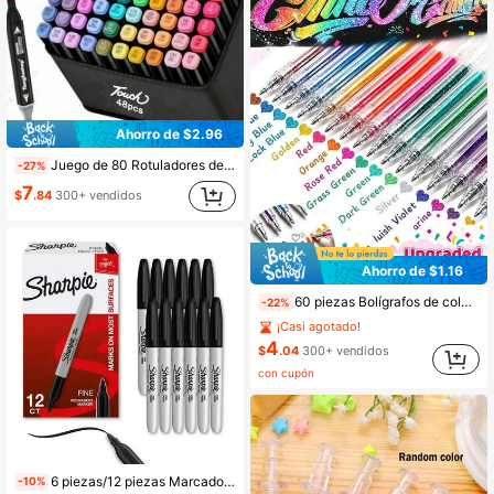
Ahorro de $2.96
Juego de 80 Rotuladores de Colores, Rotuladores de Doble Punta Cincel y Punta Fina para Bocetos, Libros de Colorear para Adultos, Pintura, Dibujo, Mezcla y Suministros de Arte, Vuelta al Colegio
-27%
7
$
.84
300+ vendidos
Ahorro de $1.16
60 piezas Bolígrafos de colores brillantes con purpurina, bolígrafos de gel brillantes y chispeantes con líquido, marcadores fluorescentes neón para pintar, dibujar, scrapbooking, bullet journaling, disponible en 24 piezas/36 piezas/48 piezas/60 piezas, perfectos para oficina, útiles escolares, regalos de cumpleaños, Navidad, Halloween, San Valentín, Pascua
-22%
¡Casi agotado!
4
$
.04
300+ vendidos
con cupón
6 piezas/12 piezas Marcadores Negro, Azul, Rojo, Verde 6 Colores/12 Colores Marcadores de Colores Permanentes, Secado Rápido, Resistentes al Agua Adecuados para Dibujar, Corregir, Marcar, Diario Colores Suministros Escolares para Estudiantes, Temporada de Regreso a Clases, Juego de Caja de Regalo de Papelería
-10%