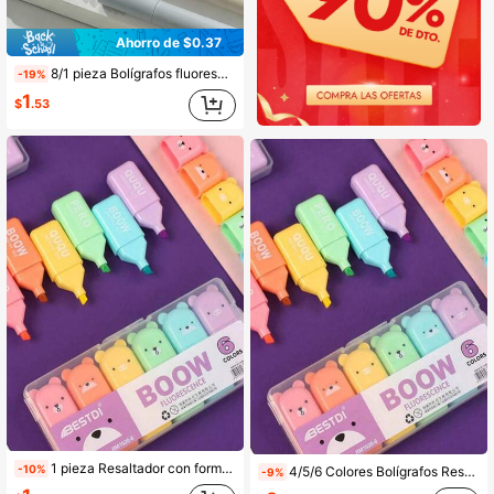
Ahorro de $0.37
8/1 pieza Bolígrafos fluorescentes de punta ultra suave "Soft Glow", adecuados para estudiantes y trabajadores de oficina, ideales para garabatear, llevar un diario, marcar y escribir. Se pueden usar como útiles escolares, regalos festivos, papelería para estudiantes, regalos de vuelta a la escuela, suministros de arte, etc.
-19%
1
$
.53
1 pieza Resaltador con forma de mini oso lindo, marcador de punta oblicua color macaron, papelería escolar y de oficina, esencial para la vuelta a la escuela
-10%
4/5/6 Colores Bolígrafos Resaltadores Mini, Diseño Lindo, Perfecto para Resaltar, Regreso a la Escuela, Suministros de Aprendizaje, Papelería Linda, Colores del Campus, Bolígrafos Marcadores, Papelería, Bolígrafos de Escritura, Bolígrafos Marcadores de Colores, Suministros de Oficina, Suministros Escolares, Suministros de Pintura, Suministros para Estudiantes, Bolígrafos Marcadores, Papelería, Niños, Niñas, Decoración de Halloween
-9%