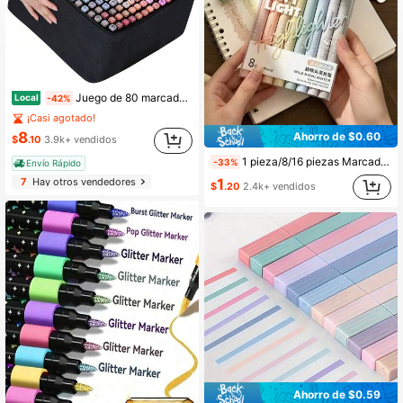
Juego de 80 marcadores de alcohol de punta doble para artistas con estuche de transporte: perfecto para colorear, dibujar, bocetar, hacer tarjetas e ilustraciones: perfecto para adultos.
Local
-42%
¡Casi agotado!
8
Ahorro de $0.60
$
.10
3.9k+ vendidos
1 pieza/8/16 piezas Marcadores resaltadores de punta suave con brillo, bolígrafos marcadores de luz suave, punta suave en forma de hacha ideal para resaltar, marcar notas, decorar diarios, garabateo casual, estudio diario, trabajo de oficina, creación manual DIY
-33%
Envío Rápido
1
7
Hay otros vendedores
$
.20
2.4k+ vendidos
Ahorro de $0.59