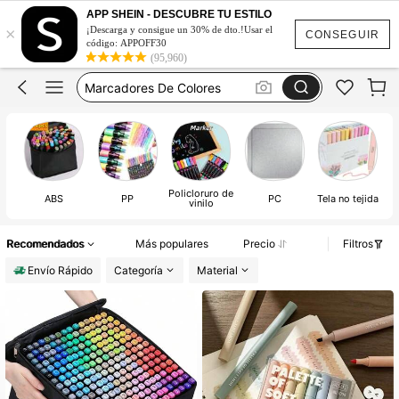
Marcadores Acrílicos
APP SHEIN - DESCUBRE TU ESTILO
×
Marcadores
¡Descarga y consigue un 30% de dto.!Usar el
CONSEGUIR
código: APPOFF30
Marcadores De Colores
(95,960)
Marcadores De Alchol
Plumones
Marcadores Acrílicos
Marcadores
Policloruro de
ABS
PP
PC
Tela no tejida
vinilo
Recomendados
Más populares
Precio
Filtros
Envío Rápido
Categoría
Material