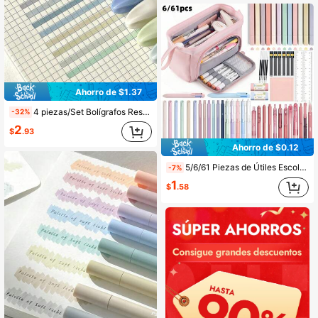
Ahorro de $1.37
4 piezas/Set Bolígrafos Resaltadores Fluorescentes con Degradado Estético Japonés, Barril con Degradado de Moda, Diseño de Punta Oblicua, Agarre de Plástico Suave Antideslizante, Útiles Escolares para Regreso a Clases
-32%
2
$
.93
Ahorro de $0.12
5/6/61 Piezas de Útiles Escolares Estéticos con Estuche Grande para Lápices, Bolígrafos de Gel de Tinta Negra, Escritura, Punta Fina Suave de 0.5 mm, Juego de Lápices Mecánicos, 13 Piezas de Resaltadores, Notas Adhesivas, Bolsa de Papelería Escolar para Adolescentes, Chicas, Adultos y Estudiantes. Regreso a la Escuela.
-7%
1
$
.58