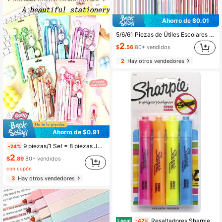
Ahorro de $0.01
5/6/61 Piezas de Útiles Escolares Estéticos con Estuche Grande para Lápices, Bolígrafos de Gel de Tinta Negra, Escritura, Punta Fina Suave de 0.5 mm, Juego de Lápices Mecánicos, 13 Piezas de Resaltadores, Notas Adhesivas, Bolsa de Papelería Escolar para Adolescentes, Chicas, Adultos y Estudiantes. Regreso a la Escuela.
2
$
.56
80+ vendidos
2
Hay otros vendedores
Ahorro de $0.91
9 piezas/1 Set = 8 piezas Juego de Papelería (Bolígrafos de Gel Color Macaron + Cinta Correctora + Combinación de Bolígrafos Multicolor) Envío Aleatorio de 2 piezas Caja de Regalo de Papelería Esencial para Estudiantes Estilo Ins, Opciones Multicolor, Uso de Oficina para Estudiantes, Regalo para Adolescentes, Temporada de Regreso a Clases/Esencial de Regreso a Clases
-24%
2
$
.89
80+ vendidos
con cupón
3
Hay otros vendedores
Resaltadores Sharpie Accent Estilo Tanque, Colores Surtidos, 4 Unidades - Regreso a la Escuela, Suministros de Escritorio
Local
-42%