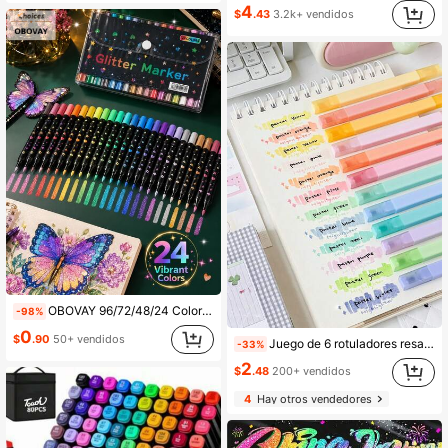
4
$
.43
3.2k+ vendidos
OBOVAY 96/72/48/24 Colores Bolígrafos de Punta Doble con Tinta de Secado Rápido - Punta Fina, Punta a Barril, Adecuado para Scrapbooking, Creación de Tarjetas, Diario, 24 Colores Bolígrafos de Dibujo de Punta Doble - Set de Marcadores con Brillo, Adecuado para S, Artistas y Suministros Aleatorios, Marcadores, Resaltadores, Resaltadores para Estudiantes, Resaltadores, Suministros para Estudiantes, Artículos Esenciales para Estudiantes, Suministros Básicos para Regreso a la Escuela, Marcadores de Colores, Papelería para Estudiantes.
-98%
0
$
.90
50+ vendidos
Juego de 6 rotuladores resaltadores de doble punta, serie de colores macaron con punta angular, punta de cepillo suave de secado rápido, adecuado para dibujo de estudiantes, garabatos, regalo de vuelta a la escuela, suministros de papelería de oficina
-33%
2
$
.48
200+ vendidos
4
Hay otros vendedores