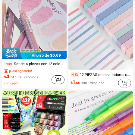
Ahorro de $0.69
Set de 4 piezas con 12 colores de bolígrafos con brillo y fluorescentes, bolígrafos resaltadores, bolígrafos de gel fluorescentes, marcadores de punta inclinada, bolígrafos rosas y lindos fluorescentes, útiles de oficina para volver a la escuela, subrayar, resaltar, papelería de dibujo colorida, útiles escolares
-13%
¡Casi agotado!
12 PIEZAS de resaltadores cuadrados, resaltadores exquisitamente grabados, impermeables y resistentes a la decoloración, adecuados para diarios, toma de notas y organización de estudio, diseño de plástico, aplicación suave, ideal para la escuela, la oficina y el uso en diarios - Útiles escolares y de oficina, envío aleatorio de regreso a la escuela
-11%
4
$
.51
100+ vendidos
1
$
.60
100+ vendidos
con cupón