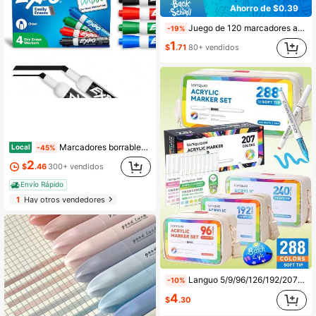
Ahorro de $0.39
Juego de 120 marcadores acrílicos de doble punta, duraderos, resistentes a la decoloración, adecuados para artistas, pintura, ilustración, manualidades, se pueden usar en papel, tela, madera, piedra, plástico, vidrio, cerámica, regalo ideal de Navidad
-19%
1
$
.71
80+ vendidos
Marcadores borrables en seco EXPO, tinta de bajo olor, colores surtidos, punta biselada, paquete de 4 - Pizarra blanca, calendario, organización, suministros esenciales para oficina, escuela, aula, maestros
Local
-45%
2
$
.46
300+ vendidos
Envío Rápido
1
Hay otros vendedores
Languo 5/9/96/126/192/207/240/288 Colores Rotuladores Acrílicos, Juego de Rotuladores Coloridos, Secado Rápido, Resistente a la Decoloración, Perfecto para Pintura, Ilustración, Artes y Manualidades, Temporada de Regreso a la Escuela para Libros para Colorear y Otros Proyectos DIY, Adecuado para Papel, Tela, Madera, Piedra, Plástico, Vidrio, Cerámica, Calabaza, Metal, Etc., Rotuladores de Pintura Acrílica Adecuados para Regalos de Pascua, Acción de Gracias, Halloween, Navidad
-10%
4
$
.30