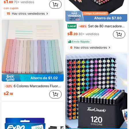
1
$
.69
70+ vendidos
con cupón
15
Hay otros vendedores
Ahorro de $7.80
Set de 80 marcadores de alcohol con puntas dobles (punta cincel y fina) a base de alcohol para dibujo y coloración para niños y adultos
Local
-49%
8
$
.20
80+ vendidos
Envío Rápido
6
Hay otros vendedores
Ahorro de $1.02
6 Colores Marcadores Fluorescentes, Bolígrafos de Punta Suave para Diario, Bolígrafos de Dibujo Creativo, Bolígrafos de Planificación con Contorno Lindo, Para Manualidades DIY y Suministros de Regreso a Clases. Sin Sangrado y a Prueba de Manchas, También Adecuado para Estudio Bíblico y Escritura de Diarios, Adecuado para Estudiantes de 14 Años en Adelante, Suministros de Regreso a Clases y Regalos Perfectos.
-32%
2
$
.18