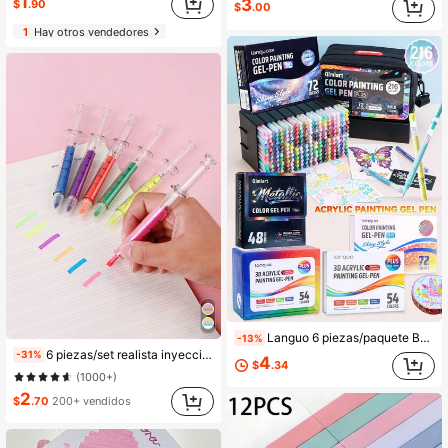
1
3
$
.90
$
.00
1
Hay otros vendedores
Languo 6 piezas/paquete Bolígrafos con efecto de brillo & dimensionalidad 3D para planificador (21 temas de color), 36-216 colores Bolígrafos de gel con brillo metálico de gran capacidad, punta de 1mm, atractivos bolígrafos/resaltadores para dibujo/planificador, ideal para artistas y principiantes, regalo perfecto para niños/niñas estudiantes, regreso a la escuela & recompensas para maestros
-13%
6 piezas/set realista inyección jeringuilla en forma de fluorescencia Plumas , Papelería para estudiar con oficina
-31%
4
$
.34
(1000+)
2
$
.70
200+ vendidos