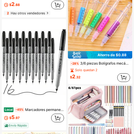
2
$
.88
2
Hay otros vendedores
Ahorro de $0.88
3/6 piezas Bolígrafos mecánicos fluorescentes con forma de jeringa Kawaii, con forma de aguja, adecuados para oficina, escuela, herramientas de escritura con marcador, útiles escolares, regreso a la escuela
-28%
Solo quedan 2
2
$
.32
Marcadores permanentes, punta ultra fina, negro, 16 unidades, 0.4mm, juego de marcadores permanentes de punta fina, secado rápido, resistente al agua, resistente a la decoloración, duradero, marca en papel, vidrio, cerámica, plástico, madera, roca, metal
Local
-45%
5
$
.97
Envío Rápido