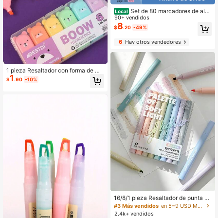
Set de 80 marcadores de alco
Local
hol con puntas dobles (punta cincel
90+ vendidos
y fina) a base de alcohol para dibuj
8
$
.20
-49%
o y coloración para niños y adultos
6
Hay otros vendedores
1 pieza Resaltador con forma de mi
1
ni oso lindo, marcador de punta obli
$
.90
-10%
cua color macaron, papelería escol
ar y de oficina, esencial para la vuel
ta a la escuela
16/8/1 pieza Resaltador de punta ult
ra suave "Soft Glow", perfecto para
#3 Más vendidos
en 5~9 USD Marcadores y Resaltadores
estudiantes y trabajadores de oficin
2.4k+ vendidos