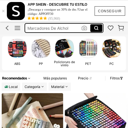
Marcadores Acrílicos
APP SHEIN - DESCUBRE TU ESTILO
×
¡Descarga y consigue un 30% de dto.!Usar el
Marcadores
CONSEGUIR
código: APPOFF30
(95,960)
Marcadores De Colores
Marcadores De Alchol
Plumones
Marcadores Acrílicos
Marcadores
Policloruro de
ABS
PP
PET
PC
T
vinilo
Recomendados
Más populares
Precio
Filtros
Local
Categoría
Material