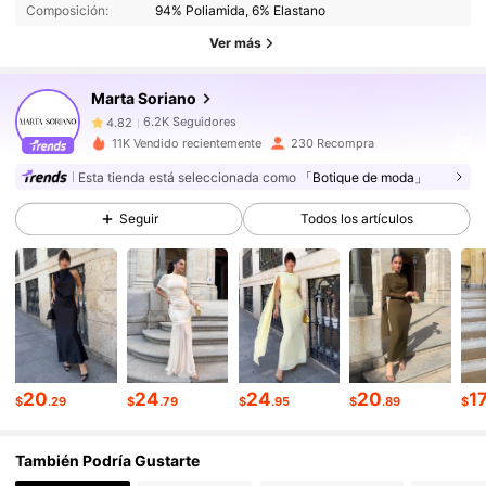
Composición:
94% Poliamida, 6% Elastano
Ver más
6.2K Seguidores
4.82
Marta Soriano
6.2K Seguidores
4.82
11K Vendido recientemente
230 Recompra
Esta tienda está seleccionada como
「Botique de moda」
6.2K Seguidores
4.82
Seguir
Todos los artículos
6.2K Seguidores
4.82
6.2K Seguidores
4.82
20
24
24
20
1
$
.29
$
.79
$
.95
$
.89
$
6.2K Seguidores
4.82
También Podría Gustarte
6.2K Seguidores
4.82