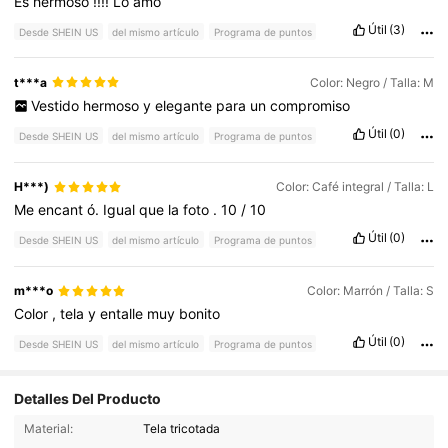
Es
hermoso
!!!!
Lo
amo
Útil
(3)
Desde SHEIN US
del mismo artículo
Programa de puntos
t***a
Color: Negro / Talla: M
Vestido
hermoso
y
elegante
para
un
compromiso
Útil
(0)
Desde SHEIN US
del mismo artículo
Programa de puntos
H***)
Color: Café integral / Talla: L
Me
encant
ó.
Igual
que
la
foto
.
10
/
10
Útil
(0)
Desde SHEIN US
del mismo artículo
Programa de puntos
m***o
Color: Marrón / Talla: S
Color
,
tela
y
entalle
muy
bonito
Útil
(0)
Desde SHEIN US
del mismo artículo
Programa de puntos
Detalles Del Producto
6.2K Seguidores
4.82
Material:
Tela tricotada