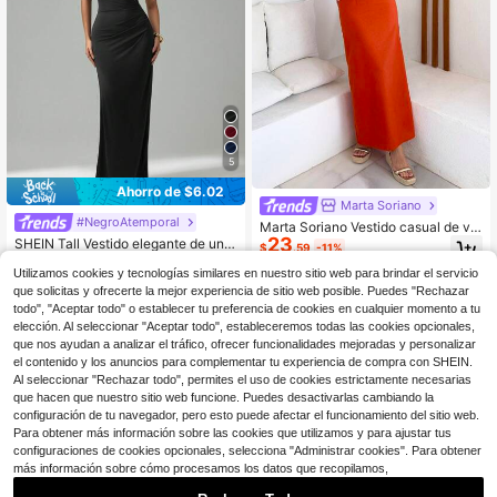
5
Ahorro de $6.02
Marta Soriano
#NegroAtemporal
Marta Soriano Vestido casual de va
23
caciones con tirantes sin espalda y
SHEIN Tall Vestido elegante de unic
$
.59
-11%
pétalos, con flores tridimensionales,
olor con cuello asimétrico y plisado,
100+ vendidos
(100+)
estilo de vacaciones, atuendos de v
vestido ceñido al Body, para mujere
Utilizamos cookies y tecnologías similares en nuestro sitio web para brindar el servicio
12
$
.07
-33%
acaciones para mujer, atuendos de
s altas
que solicitas y ofrecerte la mejor experiencia de sitio web posible. Puedes "Rechazar
playa para vacaciones, atuendos d
todo", "Aceptar todo" o establecer tu preferencia de cookies en cualquier momento a tu
e verano para mujer, vestidos de ve
elección. Al seleccionar "Aceptar todo", estableceremos todas las cookies opcionales,
rano para mujer, adecuado para vac
que nos ayudan a analizar el tráfico, ofrecer funcionalidades mejoradas y personalizar
aciones, té de la tarde, temporada d
el contenido y los anuncios para complementar tu experiencia de compra con SHEIN.
e bodas, crucero de playa, viaje por
Al seleccionar "Rechazar todo", permites el uso de cookies estrictamente necesarias
carretera de la ciudad, vacaciones
bohemias, festival de música, ropa
que hacen que nuestro sitio web funcione. Puedes desactivarlas cambiando la
de playa, Pascua, atuendos de play
configuración de tu navegador, pero esto puede afectar el funcionamiento del sitio web.
a para mujer, vestido elegante para
Para obtener más información sobre las cookies que utilizamos y para ajustar tus
mujer, atuendos de vacaciones par
configuraciones de cookies opcionales, selecciona "Administrar cookies". Para obtener
a mujer, atuendo de concierto para
más información sobre cómo procesamos los datos que recopilamos,
mujer, ropa de mujer para vacacion
es tropicales, atuendos de vacacio