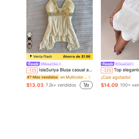
12
Venta Flash
Ahorro de $1.96
#MessyChic
#CleanGirl
IslaSuriya Blusa casual ajustada con cuello anudado y fruncido para mujer
Top elegante y versátil para mujer, de moda, para ir al trabajo y vacaciones, 
-13%
-32%
¡Casi agotado!
en Multicolor Camisetas Soft Daily
#7 Más vendidos
$13.03
$14.09
7.2k+ vendidos
100+ ven