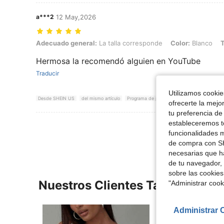
a***2
12 May,2026
Adecuado general: La talla corresponde, Color: Blanco, Talla: XL
Adecuado general:
La talla corresponde
Color:
Blanco
T
Hermosa la recomendó alguien en YouTube
Traducir
Utilizamos cookies
Desde SHEIN US
del mismo artículo
Programa de puntos
ofrecerte la mejo
tu preferencia de
estableceremos to
Ver Más Re
funcionalidades m
de compra con SH
necesarias que h
de tu navegador, 
sobre las cookies
Nuestros Clientes También Vie
"Administrar coo
Administrar 