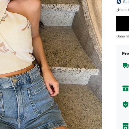
Guí
¿No es t
Gana h
Env