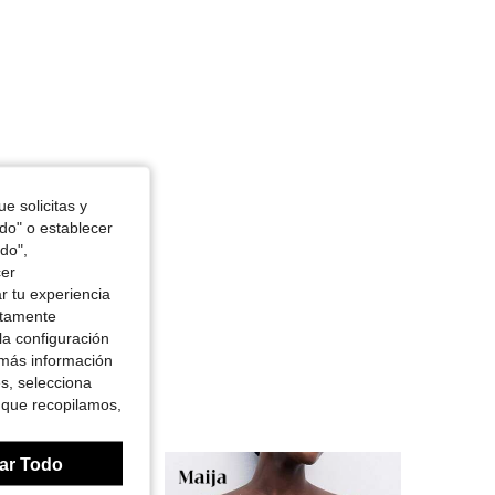
e solicitas y
odo" o establecer
do",
cer
r tu experiencia
ctamente
la configuración
 más información
es, selecciona
 que recopilamos,
ar Todo