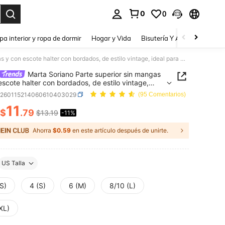
0
0
a. Press Enter to select.
pa interior y ropa de dormir
Hogar y Vida
Bisutería Y Accesorios
Be
Marta Soriano Parte superior sin mangas y con escote halter con bordados, de estilo vintage, ideal para Navidad, Nochevieja, Acción de Gracias, fiestas elegantes, invierno, graduación, baile de graduación, eventos de lujo por la noche y playa en verano
Marta Soriano Parte superior sin mangas
escote halter con bordados, de estilo vintage,
para Navidad, Nochevieja, Acción de Gracias,
z260115214060610403029
(95 Comentarios)
s elegantes, invierno, graduación, baile de
11
ción, eventos de lujo por la noche y playa en
$
.79
$13.19
-11%
ICE AND AVAILABILITY
o
Ahorra
$0.59
en este artículo después de unirte.
US Talla
S)
4 (S)
6 (M)
8/10 (L)
XL)