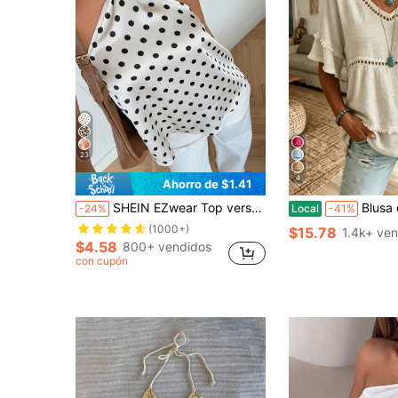
23
4
Ahorro de $1.41
SHEIN EZwear Top versátil de moda con cuello halter y lazo con lunares para mujer
Blusa de mezcla de lino con bordado 
-24%
Local
-41%
(1000+)
$15.78
1.4k+ ve
$4.58
800+ vendidos
con cupón