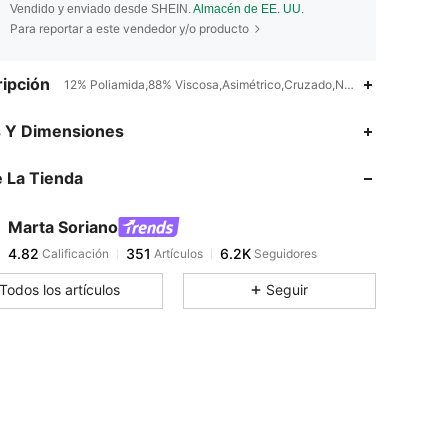
Vendido y enviado desde SHEIN.
Almacén de EE. UU.
Para reportar a este vendedor y/o producto
ipción
12% Poliamida,88% Viscosa,Asimétrico,Cruzado,Nudo,Forrado
4.82
351
6.2K
s Y Dimensiones
 La Tienda
4.82
351
6.2K
Marta Soriano
4.82
351
6.2K
Calificación
Artículos
Seguidores
i***s
pagó
Hace 1 día
Todos los artículos
Seguir
4.82
351
6.2K
4.82
351
6.2K
4.82
351
6.2K