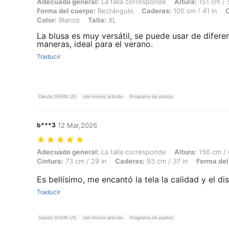
Adecuado general: La talla corresponde, Altura: 151 cm / 59 in, Peso:
Adecuado general:
La talla corresponde
Altura:
151 cm / 
Forma del cuerpo:
Rectángulo
Caderas:
105 cm / 41 in
C
Color:
Blanco
Talla:
XL
La blusa es muy versátil, se puede usar de difere
maneras, ideal para el verano.
Traducir
Desde SHEIN US
del mismo artículo
Programa de puntos
b***3
12 Mar,2026
Adecuado general: La talla corresponde, Altura: 156 cm / 61 in, Peso:
Adecuado general:
La talla corresponde
Altura:
156 cm / 
Cintura:
73 cm / 29 in
Caderas:
93 cm / 37 in
Forma del
Es bellísimo, me encantó la tela la calidad y el dis
Traducir
Desde SHEIN US
del mismo artículo
Programa de puntos