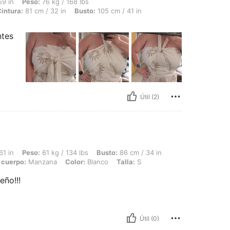
 76 kg / 168 lbs, Forma del cuerpo: Rectángulo, Caderas: 105 cm / 41 in, Cintura: 8
59 in
Peso:
76 kg / 168 lbs
intura:
81 cm / 32 in
Busto:
105 cm / 41 in
ntes
Útil (2)
 61 kg / 134 lbs, Busto: 86 cm / 34 in, Cintura: 73 cm / 29 in, Caderas: 93 cm / 3
61 in
Peso:
61 kg / 134 lbs
Busto:
86 cm / 34 in
 cuerpo:
Manzana
Color:
Blanco
Talla:
S
eño!!!
Útil (0)