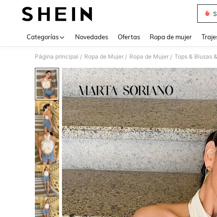
S
Use up 
Categorías
Novedades
Ofertas
Ropa de mujer
Traje
Página principal
Ropa de Mujer
Ropa de Mujer
Tops & Blusas 
/
/
/