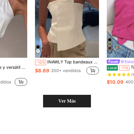
11
INAWLY Top bandeaux minimalista, casual, sexy y romántico para mujeres
Travac
-10%
con cuello halter, lazo, patchwork de encaje, casual, blanco, de verano
Travachi
Local
-11%
$8.69
200+ vendidos
(
$10.09
didos
400
Ver Más