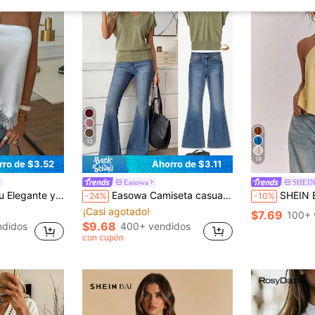
12
19
rro de $3.52
Ahorro de $3.11
Easowa
SHEI
cés en el Bajo, Blanco de Verano para Playa, Vacaciones y Viajes
Easowa Camiseta casual de manga corta con cuello en V y mangas murciélago de unicolor para mujer
SHEIN BAE Top de mujer 100% algodón casual con dobladillo irregular y cuello halter, top sin espalda, ropa de verano, ropa 
-24%
-10%
¡Casi agotado!
$7.69
100+ 
$9.68
ndidos
400+ vendidos
con cupón