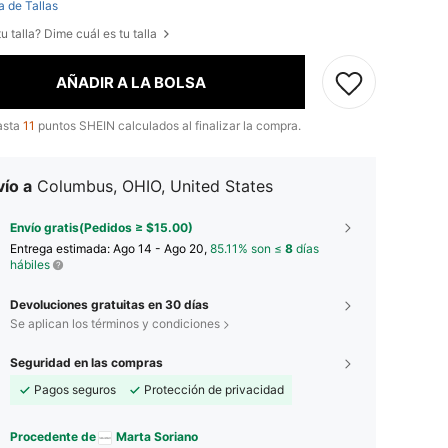
a de Tallas
u talla? Dime cuál es tu talla
AÑADIR A LA BOLSA
asta
11
puntos SHEIN calculados al finalizar la compra.
ío a
Columbus, OHIO, United States
Envío gratis(Pedidos ≥ $15.00)
Entrega estimada:
Ago 14 - Ago 20,
85.11% son ≤
8
días
hábiles
Devoluciones gratuitas en 30 días
Se aplican los términos y condiciones
Seguridad en las compras
Pagos seguros
Protección de privacidad
Procedente de
Marta Soriano