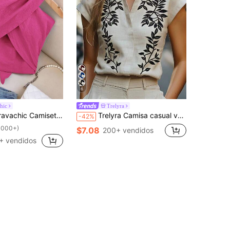
6
hic
Trelyra
c Camiseta sin espalda de verano informal para mujer, de cuello halter cruzado y unicolor
Trelyra Camisa casual versátil de uso diario con estampado floral para mujer
-42%
1000+)
$7.08
200+ vendidos
+ vendidos