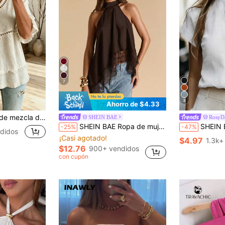
7
8
Ahorro de $4.33
de ojal y flecos, blusa casual de cuello en V de manga corta para mujer
SHEIN BAE
RosyD
SHEIN BAE Ropa de mujer primavera/verano, estilo primavera/verano para mujer, top de tirantes negro sólido sexy minimalista elegante con cuello halter espalda descubierta y ribete de encaje patchwork, top de tirantes de satén de alta gama de seda sintética para mujer, top para fiesta reunión cóctel, top para ocasión formal reunión, top sexy de mujer con patchwork de encaje negro y satén, fiesta de cóctel, ropa casual de negocios para mujer, top para salir
SHEIN Blusa casual y elegante de mujer en mezcla de lino beige con cuello alto, top d
-25%
-47%
ndidos
¡Casi agotado!
$4.97
1.3k+
$12.76
900+ vendidos
con cupón