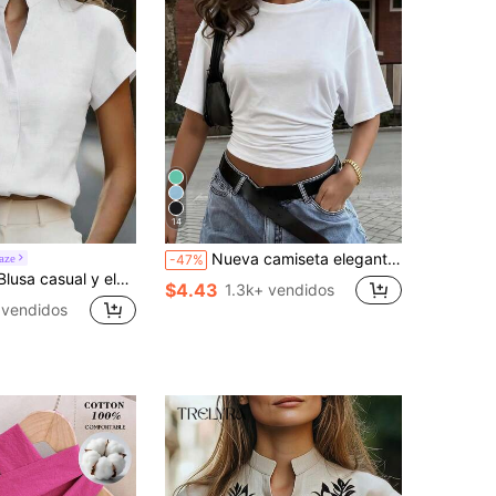
14
Nueva camiseta elegante y versátil de unicolor con pliegues en la cintura, adecuada para uso diario, escuela, playa, vacaciones y hogar en verano blanco
aze
-47%
e oficina con escote en V y mangas murciélago de media manga para el trabajo, blusa holgada con escote en V y media manga para uso diario/cita nocturna & brunch, blusa blanca de verano
$4.43
1.3k+ vendidos
 vendidos