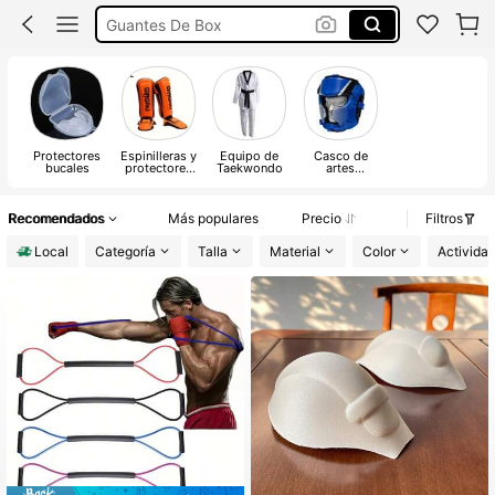
Protector Bucal
Taekwondo
Guantes De Boxeo
Boxeo
Protectores
Espinilleras y
Equipo de
Casco de
bucales
protectores
Taekwondo
artes
de empeines e
marciales
ingles para
artes
marciales
Recomendados
Más populares
Precio
Filtros
Local
Categoría
Talla
Material
Color
Activida