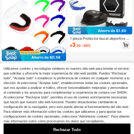
es - Rosa
Ahorro de $1.60
1 pieza Protector bucal deportivo a
dulto Lekaro de EVA negro y gris, es
3
$
.30
-33%
cudo dental para baloncesto, MMA,
artes marciales, taekwondo, boxeo
Ahorro de $0.58
1 pieza Protector bucal para fútbol,
Utilizamos cookies y tecnologías similares en nuestro sitio web para brindar el servicio
baloncesto, MMA y boxeo - Materia
2
$
.52
-19%
l de gel de doble capa de EVA, vien
que solicitas y ofrecerte la mejor experiencia de sitio web posible. Puedes "Rechazar
e con estuche protector rígido, opci
todo", "Aceptar todo" o establecer tu preferencia de cookies en cualquier momento a tu
ones de varios colores, transpirable
elección. Al seleccionar "Aceptar todo", estableceremos todas las cookies opcionales,
y cómodo
que nos ayudan a analizar el tráfico, ofrecer funcionalidades mejoradas y personalizar
el contenido y los anuncios para complementar tu experiencia de compra con SHEIN.
Al seleccionar "Rechazar todo", permites el uso de cookies estrictamente necesarias
que hacen que nuestro sitio web funcione. Puedes desactivarlas cambiando la
configuración de tu navegador, pero esto puede afectar el funcionamiento del sitio web.
Para obtener más información sobre las cookies que utilizamos y para ajustar tus
configuraciones de cookies opcionales, selecciona "Administrar cookies". Para obtener
más información sobre cómo procesamos los datos que recopilamos,
Rechazar Todo