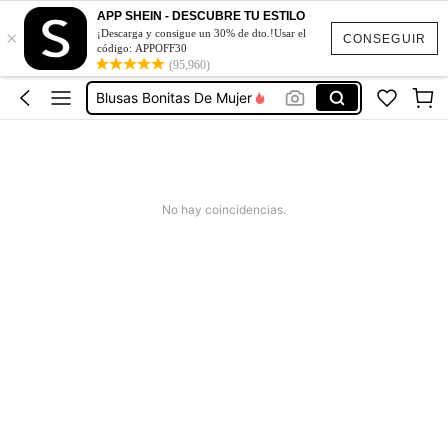
APP SHEIN - DESCUBRE TU ESTILO
×
Vestidos De Mujer Casual
¡Descarga y consigue un 30% de dto.!Usar el
CONSEGUIR
código: APPOFF30
(95,960)
Vestidos Elegantes De Mujer
Blusas Bonitas De Mujer
Conjunto De Dos Piezas Mujer
Squishies
Vestidos De Mujer Casual
No hay coincidencias.
Vestidos Elegantes De Mujer