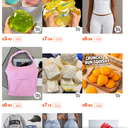
3
7
6
$
.42
$
.06
$
.99
-19%
-22%
-10%
6
7
6
$
.95
$
.14
$
.80
-46%
-22%
-24%