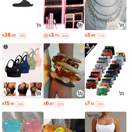
38
3
3
$
.30
$
.75
$
.40
-18%
-64%
-11%
15
6
7
$
.19
$
.87
$
.13
-24%
-22%
-23%