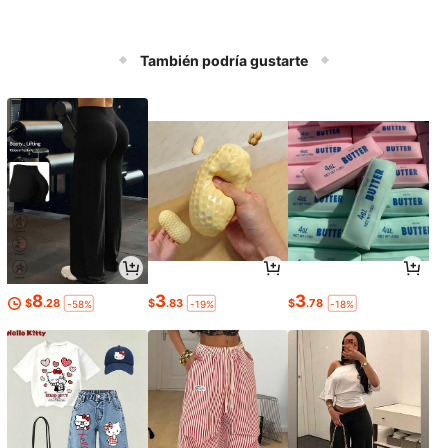
También podría gustarte
8
3
3
$
.28
$
.83
$
.78
-58%
-19%
-18%