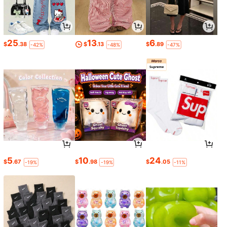
25
13
6
$
.38
$
.13
$
.89
-42%
-48%
-47%
5
10
24
$
.67
$
.98
$
.05
-19%
-19%
-11%