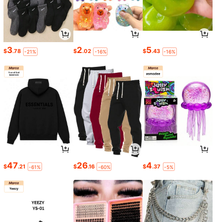
3
2
5
$
.78
$
.02
$
.43
-21%
-16%
-16%
47
26
4
$
.21
$
.16
$
.37
-61%
-60%
-5%