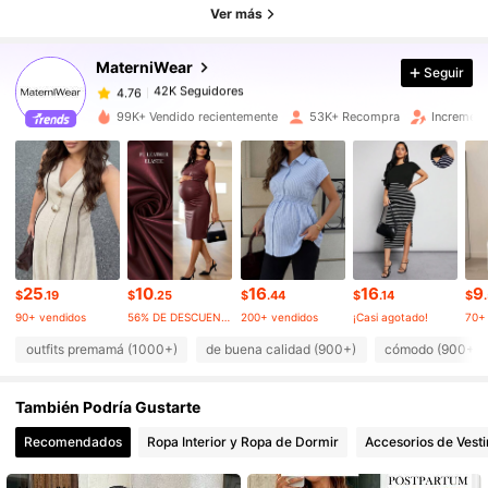
42K Seguidores
Ver más
4.76
MaterniWear
Seguir
42K Seguidores
4.76
1***3
pagó
Hace 1 día
99K+ Vendido recientemente
53K+ Recompra
Increment
42K Seguidores
4.76
42K Seguidores
4.76
42K Seguidores
4.76
25
10
16
16
9
$
.19
$
.25
$
.44
$
.14
$
90+ vendidos
56% DE DESCUENTO
200+ vendidos
¡Casi agotado!
70+
outfits premamá (1000+)
de buena calidad (900+)
cómodo (900+)
42K Seguidores
4.76
También Podría Gustarte
42K Seguidores
4.76
Recomendados
Ropa Interior y Ropa de Dormir
Accesorios de Vesti
42K Seguidores
4.76