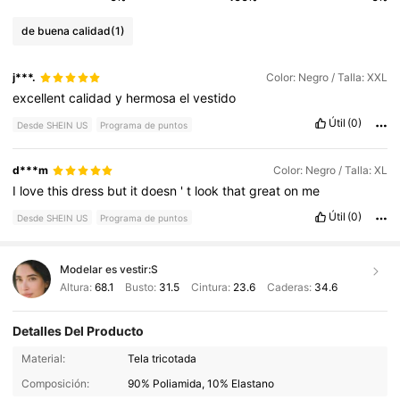
de buena calidad
(1)
j***.
Color: Negro / Talla: XXL
excellent
calidad
y
hermosa
el
vestido
Útil
(0)
Desde SHEIN US
Programa de puntos
d***m
Color: Negro / Talla: XL
I
love
this
dress
but
it
doesn
'
t
look
that
great
on
me
Útil
(0)
Desde SHEIN US
Programa de puntos
Modelar es vestir:
S
Altura:
68.1
Busto:
31.5
Cintura:
23.6
Caderas:
34.6
Detalles Del Producto
42K Seguidores
4.76
Material:
Tela tricotada
Composición:
90% Poliamida, 10% Elastano