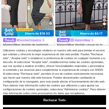
4
Ahorro de $19.53
Ahorro de $4.17
#EscotesCoquetos
MaterniWear
MaterniWear Vestido de maternidad
MaterniWear Vestido casual sin ma
elegante con estampado de lunare
100+ vendidos
ngas con cuello redondo y lazo en l
90+ vendidos
Utilizamos cookies y tecnologías similares en nuestro sitio web para brindar el servicio
s, ajustado y con hombros descubie
a cintura, unicolor, para maternidad
12
8
$
.26
-61%
$
.32
-33%
que solicitas y ofrecerte la mejor experiencia de sitio web posible. Puedes "Rechazar
rtos
todo", "Aceptar todo" o establecer tu preferencia de cookies en cualquier momento a tu
elección. Al seleccionar "Aceptar todo", estableceremos todas las cookies opcionales,
que nos ayudan a analizar el tráfico, ofrecer funcionalidades mejoradas y personalizar
el contenido y los anuncios para complementar tu experiencia de compra con SHEIN.
Al seleccionar "Rechazar todo", permites el uso de cookies estrictamente necesarias
que hacen que nuestro sitio web funcione. Puedes desactivarlas cambiando la
configuración de tu navegador, pero esto puede afectar el funcionamiento del sitio web.
Para obtener más información sobre las cookies que utilizamos y para ajustar tus
configuraciones de cookies opcionales, selecciona "Administrar cookies". Para obtener
más información sobre cómo procesamos los datos que recopilamos,
Rechazar Todo