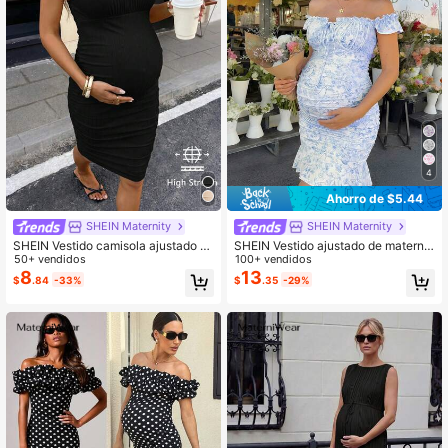
4
Ahorro de $5.44
SHEIN Maternity
SHEIN Maternity
SHEIN Vestido camisola ajustado c
SHEIN Vestido ajustado de maternid
on fruncido y unicolor acanalado pa
50+ vendidos
ad para vacaciones con estampado
100+ vendidos
ra maternidad
floral, volantes y hombros descubie
8
13
$
.84
-33%
$
.35
-29%
rtos