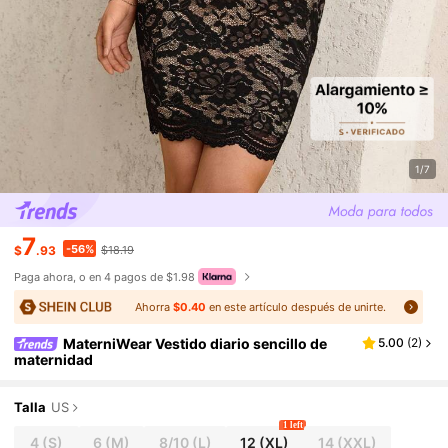
1/7
7
-56%
$
.93
$18.19
Paga ahora, o en 4 pagos de $1.98
Ahorra
$0.40
en este artículo después de unirte.
MaterniWear Vestido diario sencillo de
5.00
(
2
)
maternidad
Talla
US
1 left
4
(S)
6
(M)
8/10
(L)
12
(XL)
14
(XXL)