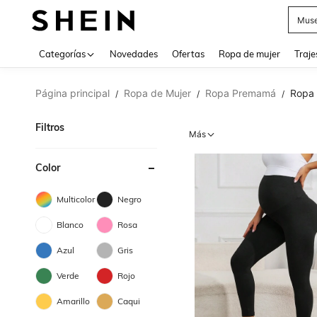
Muse
Categorías
Novedades
Ofertas
Ropa de mujer
Traje
Página principal
Ropa de Mujer
Ropa Premamá
Ropa
/
/
/
Filtros
Más
Color
Multicolor
Negro
Blanco
Rosa
Azul
Gris
Verde
Rojo
Amarillo
Caqui