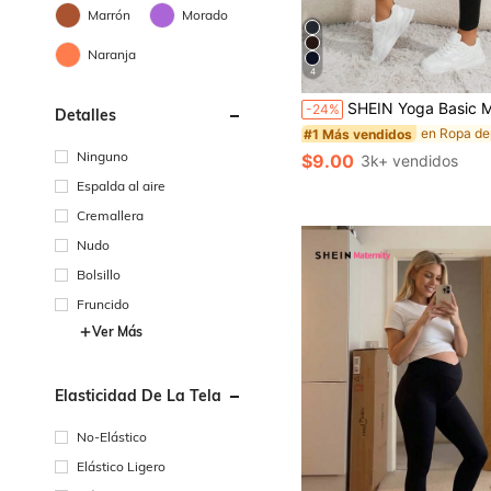
Marrón
Morado
Naranja
4
#1 Más vendidos
¡Casi agotado!
SHEIN Yoga Basic Maternidad Leggings 
-24%
Detalles
#1 Más vendidos
#1 Más vendidos
¡Casi agotado!
¡Casi agotado!
#1 Más vendidos
Ninguno
$9.00
3k+ vendidos
¡Casi agotado!
Espalda al aire
Cremallera
Nudo
Bolsillo
Fruncido
Ver Más
Elasticidad De La Tela
No-Elástico
Elástico Ligero