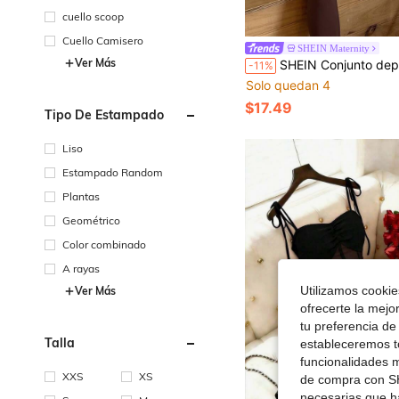
cuello scoop
Cuello Camisero
SHEIN Maternity
Ver Más
SHEIN Conjunto deportivo de top de manga corta y pantalones
-11%
Solo quedan 4
$17.49
Tipo De Estampado
Liso
Estampado Random
Plantas
Geométrico
Color combinado
A rayas
Utilizamos cookies
Ver Más
ofrecerte la mejo
tu preferencia de
Talla
estableceremos to
funcionalidades m
XXS
XS
de compra con SH
necesarias que h