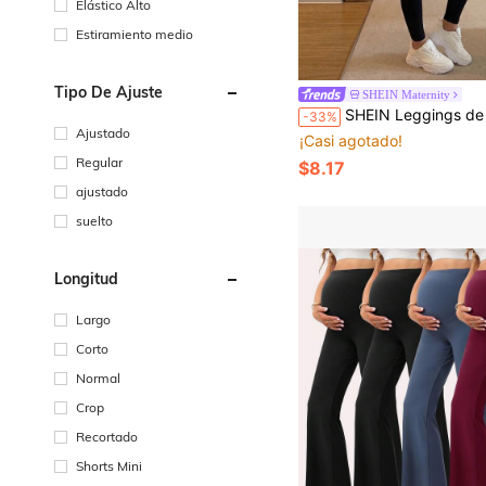
Elástico Alto
Estiramiento medio
Tipo De Ajuste
SHEIN Maternity
SHEIN Leggings de maternidad de unicolor de cintura alta para f
-33%
Ajustado
¡Casi agotado!
Regular
$8.17
ajustado
suelto
Longitud
Largo
Corto
Normal
Crop
Recortado
Shorts Mini