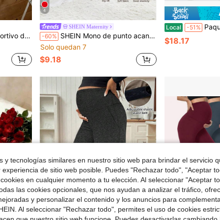
4
Paquete de 3 leggings de maternidad para 
SHEIN Maternity
Local
-51%
 largos para maternidad
SHEIN Mono de punto acanalado con cuello cuadrado para maternidad
-60%
$18.17
Solo quedan 7
$9.18
 y tecnologías similares en nuestro sitio web para brindar el servicio qu
r experiencia de sitio web posible. Puedes "Rechazar todo", "Aceptar t
 cookies en cualquier momento a tu elección. Al seleccionar "Aceptar to
das las cookies opcionales, que nos ayudan a analizar el tráfico, ofre
ejoradas y personalizar el contenido y los anuncios para complementa
EIN. Al seleccionar "Rechazar todo", permites el uso de cookies estri
acen que nuestro sitio web funcione. Puedes desactivarlas cambiando 