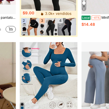
5
$9.00
3.0k+ vendidos
de embarazo para entrenamiento, ropa deportiva de embarazo suave en colores surtidos
Minifalda de mezcl
Local
-41%
2
3
4
$14.48
s