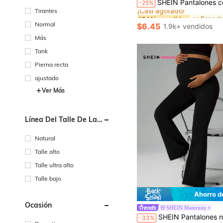
SHEIN Pantalones cortos de fitness casuales de cintura elástica de unic
-25%
¡Casi agotado!
Tirantes
#2 Más vendidos
#2 Más vendidos
¡Casi agotado!
¡Casi agotado!
Normal
$6.45
1.9k+ vendidos
#2 Más vendidos
¡Casi agotado!
Más
Tank
Pierna recta
ajustado
Ver Más
Línea Del Talle De La
Cintura
Natural
Talle alto
Talle ultra alto
Talle bajo
Ahorro d
Ocasión
SHEIN Maternity
SHEIN Pantalones negros de campana ceñidos para maternidad, pantalones informales p
-33%