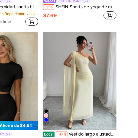
rnity
SHEIN Maternity
 biker con bolsillo lateral de móvil
SHEIN Shorts de yoga de maternidad con costuras/Diseño de rayas laterales/Moderno & Sexy/Cómodo/Versátil/Fitness & Deportes
-12%
en Ropa deportiva de maternidad
$7.69
ndidos
4
Ahorro de $4.54
Vestido largo ajustado de color amarillo claro, moda para primavera/verano y otoño para mujeres
rnity
Local
-47%