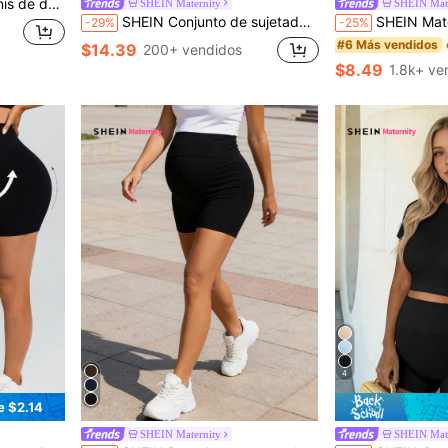
eportivo, de golf, liso, para entrenamiento
SHEIN Maternity
SHEIN Mate
SHEIN Conjunto de sujetador deportivo y shorts de maternidad
SHEIN Maternidad shorts
-29%
-25%
#6 Más vendidos
$14.39
200+ vendidos
$8.49
1.8k+ ve
4
e $2.14
SHEIN Maternity
SHEIN Mate
en Ropa deportiva de maternidad