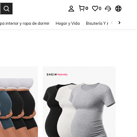
0
0
pa interior y ropa de dormir
Hogar y Vida
Bisutería Y Accesorios
Be