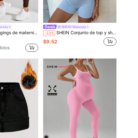
rnity
SHEIN Maternity
unicolor de cintura alta para uso diario y fitness
SHEIN Conjunto de top y shorts de unicolor para maternidad, casual, diario y deportivo
-33%
$9.52
didos