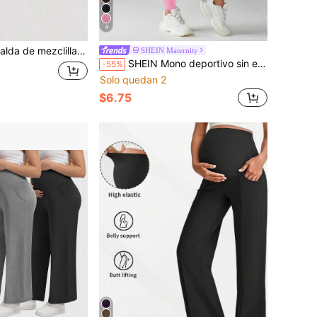
4
illa casual para mujer con bloques de color lavados y patchwork
SHEIN Maternity
SHEIN Mono deportivo sin espalda con ribete de contraste para mujeres embarazadas
-55%
Solo quedan 2
$6.75