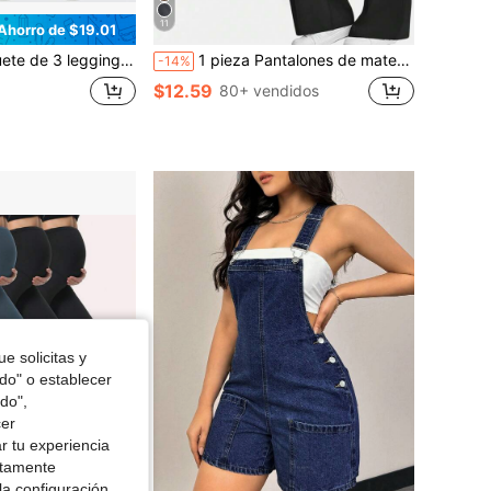
11
Ahorro de $19.01
mujer, pierna recta con bolsillos, cintura alta sobre el vientre, leggings de embarazo para ejercicio, ropa deportiva suave en colores surtidos
1 pieza Pantalones de maternidad para mujer, con bolsillos, cintura elástica que no comprime el vientre, bolsillos dobles convenientes para llevar, color negro
-14%
$12.59
80+ vendidos
e solicitas y
odo" o establecer
do",
cer
r tu experiencia
ctamente
la configuración