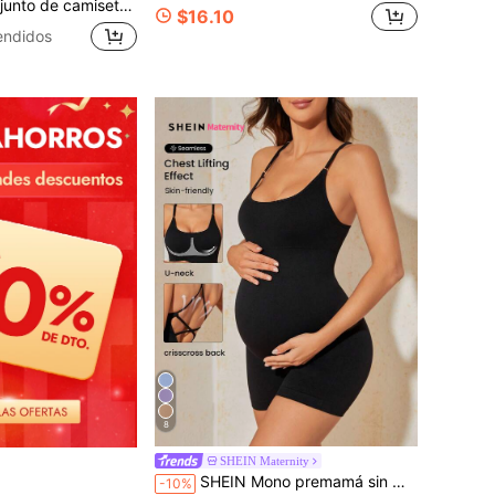
tos deportivos de unicolor con cuello redondo y corte para mujer embarazada, para verano
$16.10
endidos
8
SHEIN Maternity
SHEIN Mono premamá sin mangas de unicolor de doble capa con tirantes finos tipo espagueti para el verano
-10%