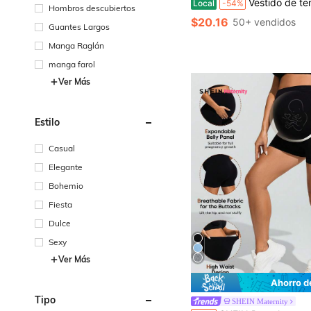
Vestido de tenis de dos piezas para mujer con pantalones cortos, sin espalda, d
Local
-54%
Hombros descubiertos
$20.16
50+ vendidos
Guantes Largos
Manga Raglán
manga farol
Ver Más
Estilo
Casual
Elegante
Bohemio
Fiesta
Dulce
Sexy
Ver Más
Ahorro d
Tipo
SHEIN Maternity
#2 Más vendidos