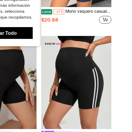
Ahorro de $24.59
 más información
de 4) con bolsillos sobre el vientre, cintura alta, para yoga, embarazo, suaves, para entrenamiento, ropa deportiva para mujer en varios colores.
Mono vaquero casual con diseño de botones laterales para mujer
es, selecciona
Local
-41%
 que recopilamos,
$20.88
endidos
ar Todo