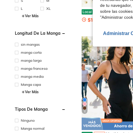
S
M
de tu navegador, 
L
XL
Nuevo Vestido Mini Elegante de Tirantes Finos de Espagueti con Tejido de Punto y Malla Patchwork 
sobre las cookies
Local
-56%
Ver Más
"Administrar coo
$12.56
Longitud De La Manga
Administrar 
sin mangas
manga corta
manga larga
manga francesa
manga media
Manga capa
Ver Más
Tipos De Manga
4
Ninguno
Ahorro de
Manga normal