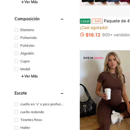
Ver Más
Composición
Paquete de 4 pantalones de maternidad acampanados con bolsillos, pantalones de yoga de cintura alta sobre el vientre para embarazo, pantalones 
Local
-54%
¡Casi agotado!
Elastano
$16.12
900+ vendido
Poliamida
Poliéster
Algodón
Cupro
Modal
Ver Más
Escote
cuello en 'v' o pico profund
o
cuello redondo
Tirantes finos
Halter