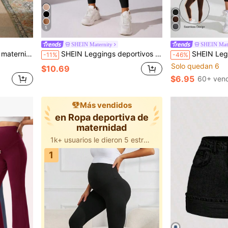
5
SHEIN Maternity
SHEIN Mate
itness y deportes diarios
SHEIN Leggings deportivos de maternidad de unicolor para uso diario casual
SHEIN Leggings de maternidad de 
-11%
-46%
Solo quedan 6
$10.69
$6.95
60+ ven
Más vendidos
en Ropa deportiva de
maternidad
1k+ usuarios le dieron 5 estrellas
compró esto hace 32 minutos
1k+ usuarios le dieron 5 estrellas
1
compró esto hace 32 minutos