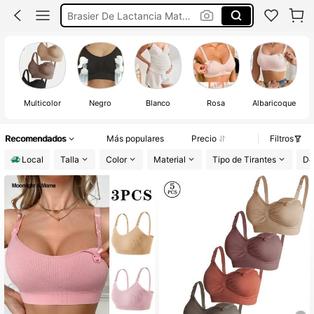
Brasier De Lactancia Materna
Ajustadores De Lactancia
Sujetador De Lactancia
Brasier De Lactancia
Multicolor
Negro
Blanco
Rosa
Albaricoque
Te
Recomendados
Más populares
Precio
Filtros
Local
Talla
Color
Material
Tipo de Tirantes
De