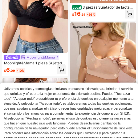
3 piezas Sujetador de lactanc
Local
ia con diseño cómodo y minimalist
16
$
.61
-56%
a, broche delantero desmontable, a
decuado para la lactancia y el emb
arazo
Moonlight&Mama
Moonlight&Mama 1 pieza Sujetador
de maternidad y lactancia con patc
6
$
.09
-10%
hwork de encaje, push-up, cierre d
elantero, cómodo para uso diario
Utilizamos cookies y tecnologías similares en nuestro sitio web para brindar el servicio
que solicitas y ofrecerte la mejor experiencia de sitio web posible. Puedes "Rechazar
todo", "Aceptar todo" o establecer tu preferencia de cookies en cualquier momento a tu
elección. Al seleccionar "Aceptar todo", estableceremos todas las cookies opcionales,
que nos ayudan a analizar el tráfico, ofrecer funcionalidades mejoradas y personalizar
el contenido y los anuncios para complementar tu experiencia de compra con SHEIN.
Moonlight&Mama
Al seleccionar "Rechazar todo", permites el uso de cookies estrictamente necesarias
Moonlight&Mama 5 piezas Ropa int
que hacen que nuestro sitio web funcione. Puedes desactivarlas cambiando la
erior de maternidad sin costuras co
9
configuración de tu navegador, pero esto puede afectar el funcionamiento del sitio web.
$
.42
-42%
n estampado de leopardo, sujetador
Para obtener más información sobre las cookies que utilizamos y para ajustar tus
de lactancia posparto, alta elasticid