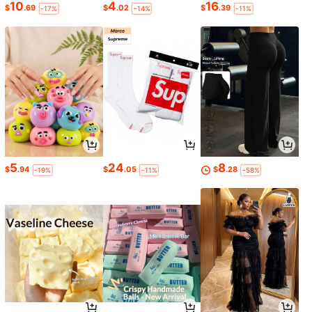
10
4
16
$
.69
$
.02
$
.39
-17%
-14%
-11%
5
24
8
$
.94
$
.05
$
.28
-19%
-11%
-58%