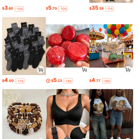
3
5
35
$
.60
$
.70
$
.59
-10%
-10%
-11%
4
5
4
$
.00
$
.23
$
.77
-17%
-14%
-18%