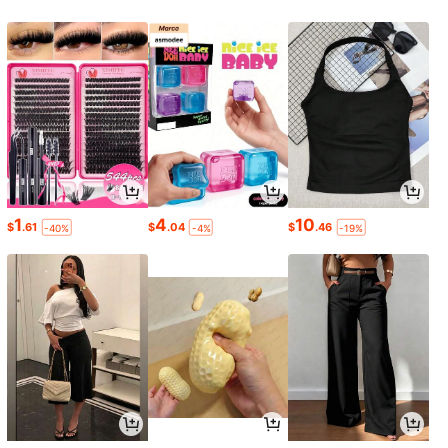
1
4
10
$
.61
$
.04
$
.46
-40%
-4%
-19%