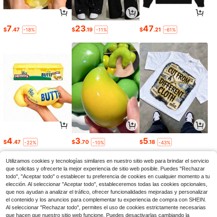
7
23
47
$
.47
$
.19
$
.21
-18%
-11%
-61%
4
3
5
$
.47
$
.70
$
.18
-22%
-10%
-43%
Utilizamos cookies y tecnologías similares en nuestro sitio web para brindar el servicio
que solicitas y ofrecerte la mejor experiencia de sitio web posible. Puedes "Rechazar
todo", "Aceptar todo" o establecer tu preferencia de cookies en cualquier momento a tu
elección. Al seleccionar "Aceptar todo", estableceremos todas las cookies opcionales,
que nos ayudan a analizar el tráfico, ofrecer funcionalidades mejoradas y personalizar
el contenido y los anuncios para complementar tu experiencia de compra con SHEIN.
Al seleccionar "Rechazar todo", permites el uso de cookies estrictamente necesarias
que hacen que nuestro sitio web funcione. Puedes desactivarlas cambiando la