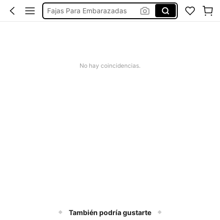
Fajas Para Embarazadas
Faja Para Embarazadas
Panza De Embarazada Falsa
Barriga De Embarazo Falsa
No hay coincidencias.
Barriga De Embarazada Falsa
También podría gustarte