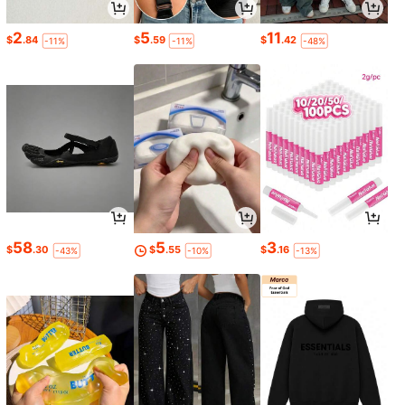
2
5
11
$
.84
$
.59
$
.42
-11%
-11%
-48%
58
5
3
$
.30
$
.55
$
.16
-43%
-10%
-13%