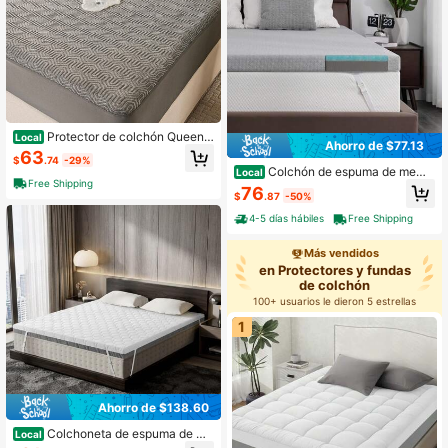
Protector de colchón Queen
Local
Ahorro de $77.13
Waterproof, Colchoneta acolchada
63
$
.74
-29%
100% impermeable, Funda de colch
Colchón de espuma de memo
Local
ón de algodón hueco silenciosa, Se
Free Shipping
ria de gel firme y extra firme de 3/4
76
ajusta hasta 21" de profundidad, a p
$
.87
-50%
de pulgada, colchón con cubierta e
rueba de polvo Blanco, 2025
xtraíble y certificación CertiPUR-U
4-5 días hábiles
Free Shipping
S
Más vendidos
en Protectores y fundas
de colchón
100+ usuarios le dieron 5 estrellas
1
Ahorro de $138.60
Colchoneta de espuma de me
Local
moria reversible firme y extra firme,