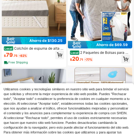
Ahorro de $130.25
Ahorro de $69.59
Colchón de espuma de alta d
Local
2 Paquetes de Bolsas para Co
ensidad con soporte firme de 3 pulg
Local
79
$
.75
-62%
lchón para Mudanza Sge, Tamaño
adas, con funda extraíble, certificad
20
$
.71
-77%
King 114 X 78 X 15'', Fundas de Col
o CertiPUR-US, para alivio del dolor
Free Shipping
chón Resistentes a Desgarros, Prot
ector de Colchón de 2.0 MIL para S
uministros de Mudanza, Protege tu
Colchón de la Suciedad
Utilizamos cookies y tecnologías similares en nuestro sitio web para brindar el servicio
que solicitas y ofrecerte la mejor experiencia de sitio web posible. Puedes "Rechazar
todo", "Aceptar todo" o establecer tu preferencia de cookies en cualquier momento a tu
elección. Al seleccionar "Aceptar todo", estableceremos todas las cookies opcionales,
que nos ayudan a analizar el tráfico, ofrecer funcionalidades mejoradas y personalizar
el contenido y los anuncios para complementar tu experiencia de compra con SHEIN.
Al seleccionar "Rechazar todo", permites el uso de cookies estrictamente necesarias
que hacen que nuestro sitio web funcione. Puedes desactivarlas cambiando la
configuración de tu navegador, pero esto puede afectar el funcionamiento del sitio web.
Ahorro de $64.67
Para obtener más información sobre las cookies que utilizamos y para ajustar tus