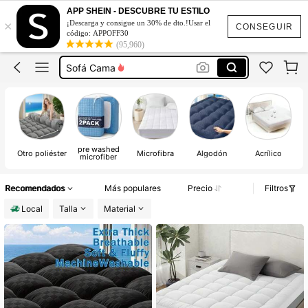
Colchones
APP SHEIN - DESCUBRE TU ESTILO
×
¡Descarga y consigue un 30% de dto.!Usar el
Colchonetas Para Dormir En El Suelo
CONSEGUIR
código: APPOFF30
(95,960)
Sofa Cama Para Dormir
Sofá Cama
Colchón Inflable
Colchones
Colchonetas Para Dormir En El Suelo
pre washed
Otro poliéster
Microfibra
Algodón
Acrílico
microfiber
Recomendados
Más populares
Precio
Filtros
Local
Talla
Material