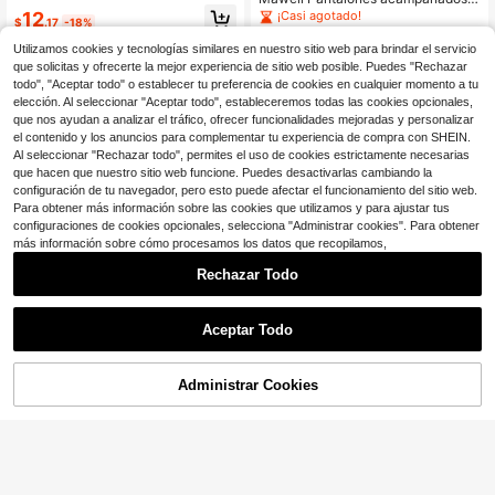
e ajuste ceñido con estampado de
12
¡Casi agotado!
$
.17
-18%
color contrastante y cintura con cor
500+ vendidos
(500+)
dón, negro, talla grande
Utilizamos cookies y tecnologías similares en nuestro sitio web para brindar el servicio
16
$
.79
-29%
con cupón
que solicitas y ofrecerte la mejor experiencia de sitio web posible. Puedes "Rechazar
todo", "Aceptar todo" o establecer tu preferencia de cookies en cualquier momento a tu
elección. Al seleccionar "Aceptar todo", estableceremos todas las cookies opcionales,
que nos ayudan a analizar el tráfico, ofrecer funcionalidades mejoradas y personalizar
el contenido y los anuncios para complementar tu experiencia de compra con SHEIN.
Al seleccionar "Rechazar todo", permites el uso de cookies estrictamente necesarias
que hacen que nuestro sitio web funcione. Puedes desactivarlas cambiando la
configuración de tu navegador, pero esto puede afectar el funcionamiento del sitio web.
Para obtener más información sobre las cookies que utilizamos y para ajustar tus
configuraciones de cookies opcionales, selecciona "Administrar cookies". Para obtener
más información sobre cómo procesamos los datos que recopilamos,
Rechazar Todo
15
Aceptar Todo
Ahorro de $5.12
Administrar Cookies
Maweii
¡56% DE DESCUENTO!
AÑADIR A LA BOLSA
7
Maweii Pantalones cortos con cord
ón de unicolor para mujer de talla gr
¡Casi agotado!
Maweii
ande
300+ vendidos
Maweii Pantalones con volantes de
12
estilo americano casual versátil y di
¡Casi agotado!
$
.47
-29%
seño adelgazante para tallas grand
200+ vendidos