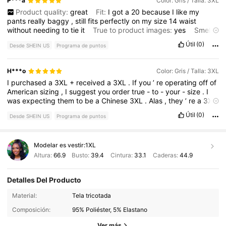
P***a
Color: Gris / Talla: 3XL
Product quality:
great
Fit:
I
got
a
20
because
I
like
my
pants
really
baggy
,
still
fits
perfectly
on
my
size
14
waist
without
needing
to
tie
it
True to product images:
yes
Smell
description:
smells
brand
new
Útil
(0)
Desde SHEIN US
Programa de puntos
H***o
Color: Gris / Talla: 3XL
I
purchased
a
3XL
+
received
a
3XL
.
If
you
’
re
operating
off
of
American
sizing
,
I
suggest
you
order
true
-
to
-
your
-
size
.
I
was
expecting
them
to
be
a
Chinese
3XL
.
Alas
,
they
’
re
a
3XL
that
I
wear
on
my
1XL
body
.
Útil
(0)
Desde SHEIN US
Programa de puntos
Modelar es vestir:
1XL
Altura:
66.9
Busto:
39.4
Cintura:
33.1
Caderas:
44.9
Detalles Del Producto
350K Seguidores
4.73
Material:
Tela tricotada
Composición:
95% Poliéster, 5% Elastano
350K Seguidores
4.73
Ver más