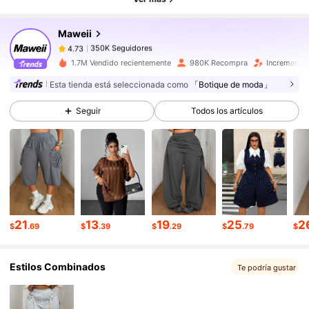
Maweii
350K Seguidores
4.73
M***l
pagó
Hace 4 horas
1.7M Vendido recientemente
980K Recompra
Incremento 
Esta tienda está seleccionada como
「Botique de moda」
350K Seguidores
4.73
Seguir
Todos los artículos
350K Seguidores
4.73
350K Seguidores
4.73
21
13
19
25
2
$
.69
$
.39
$
.29
$
.79
$
350K Seguidores
4.73
Estilos Combinados
Te podría gustar
350K Seguidores
4.73