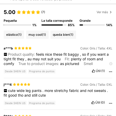
5.00
(7)
Ver más
Pequeña
La talla corresponde
Grande
1%
85%
14%
elástico
(1)
muy cool
(1)
queda bien
(1)
a***b
Color: Gris / Talla: 4XL
Product quality:
feels
nice
these
fit
baggy
,
so
if
you
want
a
tight
fit
they
,
au
may
not
suit
you
Fit:
plenty
of
room
and
comfy
True to product images:
as
pictured
Smell
description:
none
Útil
(1)
Desde SHEIN US
Programa de puntos
j***4
Color: Gris / Talla: 0XL
cute
wide
leg
pants
.
more
stretchy
fabric
and
not
sweats
.
fit
good
tho
and
still
cute
Útil
(0)
Desde SHEIN US
Programa de puntos