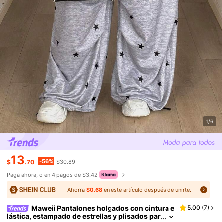
1/6
13
-56%
$
.70
$30.89
Paga ahora, o en 4 pagos de $3.42
Ahorra
$0.68
en este artículo después de unirte.
Maweii Pantalones holgados con cintura e
5.00
(
7
)
lástica, estampado de estrellas y plisados par