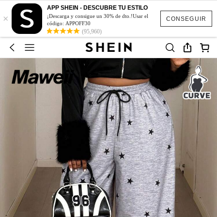
APP SHEIN - DESCUBRE TU ESTILO
×
¡Descarga y consigue un 30% de dto.!Usar el
CONSEGUIR
código: APPOFF30
(95,960)