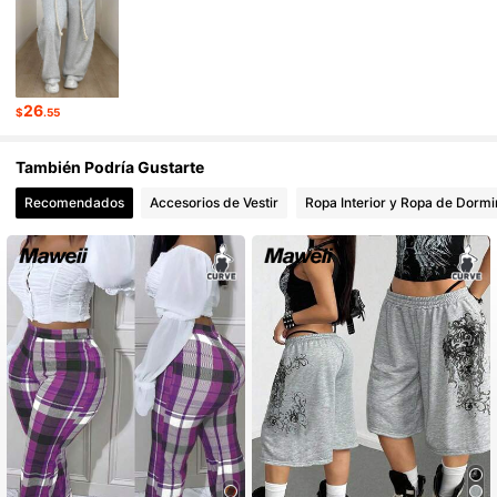
350K Seguidores
4.73
350K Seguidores
4.73
26
$
.55
También Podría Gustarte
350K Seguidores
4.73
Recomendados
Accesorios de Vestir
Ropa Interior y Ropa de Dormi