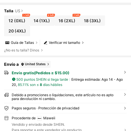
a estilizar, talla grande
Talla
US
5 left
4 left
3 left
12
(0XL)
14
(1XL)
16
(2XL)
18
(3XL)
20
(4XL)
Guía de Tallas
Verificar mi tamaño
¿No es tu talla? Dinos
Envío a
United States
Envío gratis(Pedidos ≥ $15.00)
500 puntos SHEIN si llega tarde
Entrega estimada:
Ago 14 - Ago
20,
85.11% son ≤
8
días hábiles
Debido a promociones o liquidaciones, este artículo no es apto
para devolución ni cambio.
Pagos seguros · Protección de privacidad
Procedente de
Maweii
Vendido y enviado desde SHEIN.
Para reportar a este vendedor y/o producto