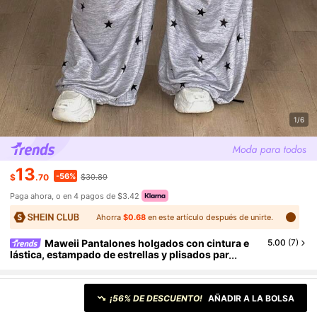
1/6
13
-56%
$
.70
$30.89
Paga ahora, o en 4 pagos de $3.42
Ahorra
$0.68
en este artículo después de unirte.
Maweii Pantalones holgados con cintura e
5.00
(
7
)
lástica, estampado de estrellas y plisados par
a estilizar, talla grande
Talla
US
¡56% DE DESCUENTO!
AÑADIR A LA BOLSA
5 left
12
(0XL)
14
(1XL)
16
(2XL)
18
(3XL)