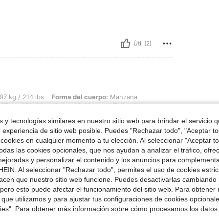
Útil (2)
bs, Forma del cuerpo: Manzana, Caderas: 135 cm / 53 in, Cintura: 106 cm / 42 in, B
97 kg / 214 lbs
Forma del cuerpo:
Manzana
27 cm / 50.0 in
Color:
Multicolor
Talla:
2XL
 y tecnologías similares en nuestro sitio web para brindar el servicio qu
r experiencia de sitio web posible. Puedes "Rechazar todo", "Aceptar t
 cookies en cualquier momento a tu elección. Al seleccionar "Aceptar to
das las cookies opcionales, que nos ayudan a analizar el tráfico, ofre
Útil (1)
ejoradas y personalizar el contenido y los anuncios para complementa
EIN. Al seleccionar "Rechazar todo", permites el uso de cookies estri
acen que nuestro sitio web funcione. Puedes desactivarlas cambiando 
señas
pero esto puede afectar el funcionamiento del sitio web. Para obtener
 que utilizamos y para ajustar tus configuraciones de cookies opcional
kies". Para obtener más información sobre cómo procesamos los datos