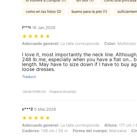
lo volveré a comprar (1)
sin olor (1)
como una princesa 
como en las fotos (2)
bueno para la piel (1)
suficientem
i***t
16 Jan,2026
Adecuado general: La talla corresponde, Color: Multicolor, Talla: 4X
Adecuado general:
La talla corresponde
Color:
Multicolor
I love it, most importantly the neck line. Although,
248 lb me, especially when you have a flat on...
length. May have to size down if I have to buy aga
loose dresses.
Traducir
Desde SHEIN US
Programa de puntos
c***2
5 Mar,2026
Adecuado general: La talla corresponde, Altura: 171 cm / 67 in, Peso:
Adecuado general:
La talla corresponde
Altura:
171 cm / 6
Caderas:
139 cm / 55 in
Forma del cuerpo:
Manzana
Ci