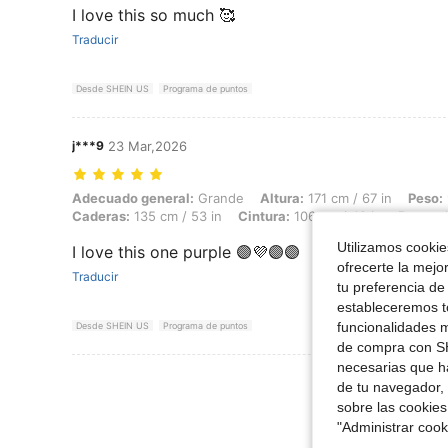
I love this so much 🥰
Traducir
Desde SHEIN US
Programa de puntos
j***9
23 Mar,2026
Adecuado general: Grande, Altura: 171 cm / 67 in, Peso: 97 kg / 214 l
Adecuado general:
Grande
Altura:
171 cm / 67 in
Peso:
Caderas:
135 cm / 53 in
Cintura:
106 cm / 42 in
Busto:
1
Utilizamos cookies
I love this one purple 🟣💜🟣🟣
ofrecerte la mejo
Traducir
tu preferencia de
estableceremos to
funcionalidades m
Desde SHEIN US
Programa de puntos
de compra con SH
necesarias que h
Ver Más Re
de tu navegador, 
sobre las cookies
"Administrar coo