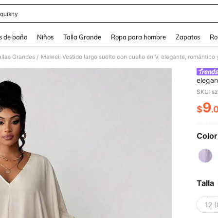
quishy
and down arrow keys to navigate search Búsqueda reciente and Busca y Encuentr
s de baño
Niños
Talla Grande
Ropa para hombre
Zapatos
Ro
allas Grandes
/
elegan
mujer 
SKU: s
9
$
.
PR
Color
Talla
12 