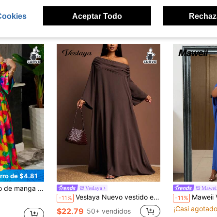
Cookies
Aceptar Todo
Rechaz
ron
rro de $4.81
e a la cintura, elegante y casual, para mujer de talla grande, apto para primavera/verano
Veslaya
Mawei
Veslaya Nuevo vestido elegante de manga larga con hombros sueltos y cuello de solapa en color café oscuro, corte evasé, adecuado para fiestas, citas, bodas, cumpleaños, San Valentín, reuniones, tallas grandes, vestido modesto, abaya abierta, para otoño/invierno
Maweii Vestido de fiesta casua
-11%
-11%
¡Casi agotado
$22.79
50+ vendidos