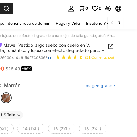
0
0
a. Press Enter to select.
pa interior y ropa de dormir
Hogar y Vida
Bisutería Y Accesorios
Be
Maweii Vestido largo suelto con cuello en V, elegante, romántico y lujoso con efecto degradado para mujer de talla grande, otoño/invierno
Maweii Vestido largo suelto con cuello en V,
te, romántico y lujoso con efecto degradado para
de talla grande, otoño/invierno
z260304104615097308362
(21 Comentarios)
00
$26.49
-66%
ICE AND AVAILABILITY
:
Marrón
Imagen grande
US Talla
(0XL)
14 (1XL)
16 (2XL)
18 (3XL)