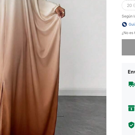
20 
Según l
Guí
¿No es t
Lo sent
Env