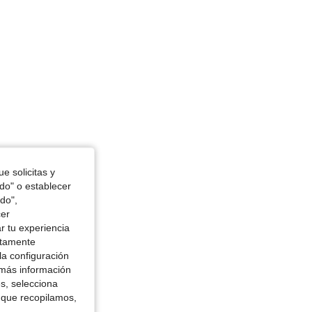
usto: 127 cm / 50.0 in, Color: Multicolor, Talla: 2XL
e solicitas y
odo" o establecer
do",
cer
r tu experiencia
ctamente
la configuración
 más información
es, selecciona
 que recopilamos,