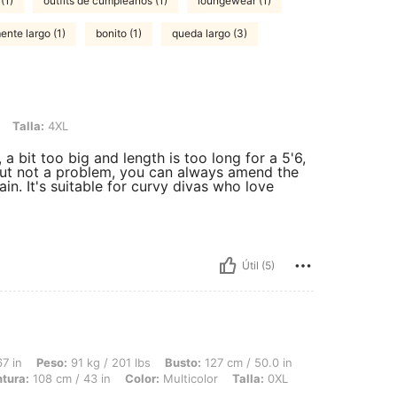
(1)
outfits de cumpleaños (1)
loungewear (1)
ente largo (1)
bonito (1)
queda largo (3)
L
Talla:
4XL
 a bit too big and length is too long for a 5'6,
 but not a problem, you can always amend the
in. It's suitable for curvy divas who love
Útil (5)
 91 kg / 201 lbs, Busto: 127 cm / 50.0 in, Caderas: 139 cm / 55 in, Forma del cuer
7 in
Peso:
91 kg / 201 lbs
Busto:
127 cm / 50.0 in
ntura:
108 cm / 43 in
Color:
Multicolor
Talla:
0XL