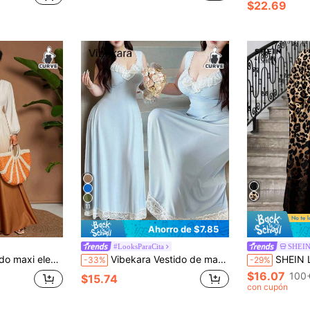
$22.69
11
Ahorro de $7.85
#LooksParaCita
SHEIN
ga, cintura ceñida, diseño versátil para vacaciones, playa, festivales de música, primavera/verano
Vibekara Vestido de manga corta con bloque de color, cuello con diamantes y costillas para tallas grandes
SHEIN Lady Vestido casual de estilo vacacional con estampado de
-33%
-29%
$16.07
100
$15.74
con cupón