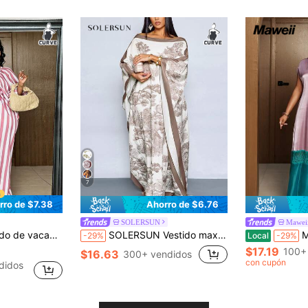
7
rro de $7.38
Ahorro de $6.76
SOLERSUN
Mawei
uello en V, mangas abullonadas, lazo y rayas
SOLERSUN Vestido maxi con capa elegante de mujer, estampado floral, vestido de playa ligero para vacaciones y noche, vestido de fiesta formal con capa floral elegante en beige, hombros descubiertos
Maweii Ve
-29%
Local
-29%
$17.19
100+
$16.63
300+ vendidos
con cupón
didos