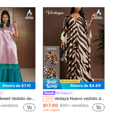
Ahorro de $7.10
Ahorro de $4.69
i
Veslaya
stido de línea A sin mangas con bloques de color de satén para mujer talla grande, vestido de vacaciones de verano
Veslaya Nuevo vestido de primavera/verano elegante para vacaciones, fiestas de cumpleaños, banquetes, vuelta al colegio, estilo universitario, uso diario casual, cruceros, virales, ropa urbana, trayectos, casual de negocios, citas, reuniones con escote en V y mangas 3/4 con abertura, talla grande, mangas de murciélago, vestido largo de cebra negro y beige de talla grande, conjunto de estampado de cebra, vestidos envolventes para mujer, vestidos tipo kaftan, vestido estampado de cebra para mujer
-21%
$17.90
 vendidos
600+ vendidos
con cupón