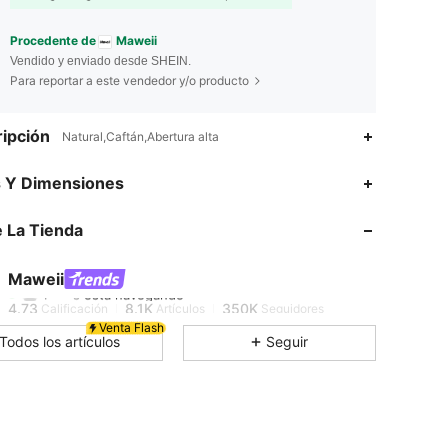
Procedente de
Maweii
Vendido y enviado desde SHEIN.
Para reportar a este vendedor y/o producto
ipción
Natural,Caftán,Abertura alta
s Y Dimensiones
4.73
8.1K
350K
 La Tienda
4.73
8.1K
350K
Maweii
F***s
está navegando
4.73
8.1K
350K
Calificación
Artículos
Seguidores
Venta Flash
Todos los artículos
Seguir
4.73
8.1K
350K
4.73
8.1K
350K