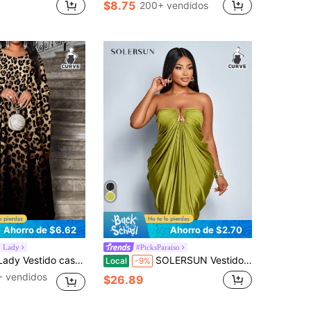
$8.75
200+ vendidos
Ahorro de $6.62
Ahorro de $2.70
 Lady
#PicksParaiso
 leopardo degradado de talla grande, cuello redondo, manga larga, empalme de unicolor, vestido casual holgado, vestido de verano para mujer
SOLERSUN Vestido maxi de tubo ajustado con decoración metálica y pliegues para mujeres de talla grande, ideal para uso diario y de oficina. Vestido sin tirantes, sin mangas, de punto verde hierba, con pliegues y envolvente, sexy, perfecto para graduación, fiesta, boda, baile de graduación, vestido de noche de lujo para mujer, vestido brillante, para Halloween, Navidad, Año Nuevo
Local
-9%
+ vendidos
$26.89