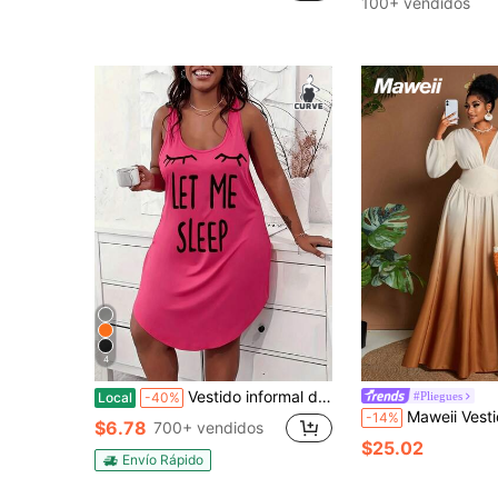
100+ vendidos
4
Vestido informal de talla grande para estar en casa, vestido de tirantes sin mangas con escote redondo, espalda deportiva y bajo curvo, estampado de pestañas y letras para mujer.
#Pliegues
Local
-40%
Maweii Vestido maxi elegante de mujer talla grande con estampado degradado, lazo en el cuello en V, manga lar
-14%
$6.78
700+ vendidos
$25.02
Envío Rápido