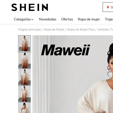
S
Use up 
Categorías
Novedades
Ofertas
Ropa de mujer
Traje
Página principal
Ropa de Mujer
Ropa de Mujer Plus
Vestidos T
/
/
/