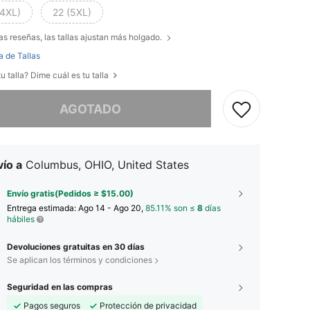
(4XL)
22 (5XL)
as reseñas, las tallas ajustan más holgado.
a de Tallas
u talla? Dime cuál es tu talla
imos, este producto está agotado.
AGOTADO
ío a
Columbus, OHIO, United States
Envío gratis(Pedidos ≥ $15.00)
Entrega estimada:
Ago 14 - Ago 20,
85.11% son ≤
8
días
hábiles
Devoluciones gratuitas en 30 días
Se aplican los términos y condiciones
Seguridad en las compras
Pagos seguros
Protección de privacidad