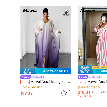
5
Ahorro de $8.67
Aho
Maweii
Maweii
Maweii Vestido largo holgado con cuello en V y degradado elegante y romántico para mujer de talla grande, adecuado para fiestas, otoño/invierno
Maweii Vestido de vacaciones de talla grande con c
-33%
-29%
Solo quedan 2
¡Casi agotado!
$18.31
100+ ven
$17.32
con cupón