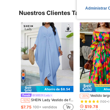
Administrar 
Nuestros Clientes También Vie
5
Ahorro de $8.54
Aho
Vestido largo de manga larga, estampado floral, con hombros descubiertos y cinturón de amarr
SHEIN Lady
-20%
SHEIN Lady Vestido de fiesta de talla grande para mujer con mangas cortas tejidas, bata suelta y con vuelo, vestido de ducha nupcial, vestido largo y delgado para mujer de talla alta para la playa
-52%
(100+)
$19.78
$7.75
100+ vendidos