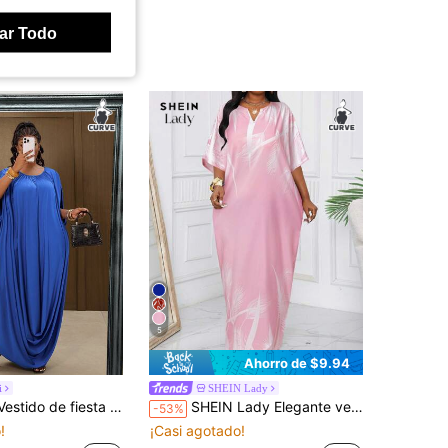
ar Todo
5
Ahorro de $9.94
i
SHEIN Lady
l de talla grande para mujer, unicolor, cuello redondo y plisado
SHEIN Lady Elegante vestido tipo kaftan azul marino tejido, versátil para primavera, verano y otoño, tallas grandes
-53%
!
¡Casi agotado!