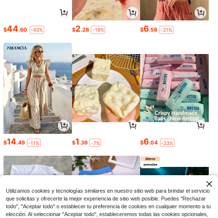
44
2
6
$
.60
$
.28
$
.58
-43%
-19%
-21%
14
1
6
$
.49
$
.39
$
.04
-11%
-7%
-23%
Utilizamos cookies y tecnologías similares en nuestro sitio web para brindar el servicio
que solicitas y ofrecerte la mejor experiencia de sitio web posible. Puedes "Rechazar
todo", "Aceptar todo" o establecer tu preferencia de cookies en cualquier momento a tu
elección. Al seleccionar "Aceptar todo", estableceremos todas las cookies opcionales,