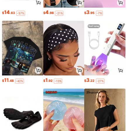
14
4
3
$
.63
$
.98
$
.95
-57%
-21%
-7%
11
1
3
$
.48
$
.92
$
.22
-42%
-13%
-27%