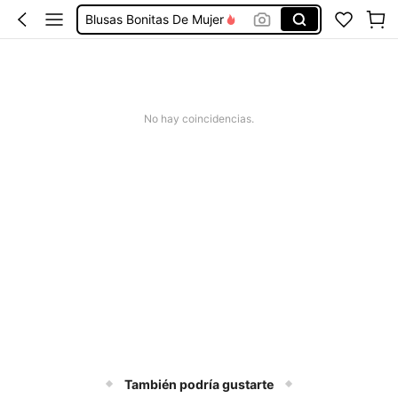
Blusas Bonitas De Mujer
Conjunto De Dos Piezas Mujer
Squishies
Vestidos De Mujer Casual
No hay coincidencias.
Vestidos Elegantes De Mujer
También podría gustarte