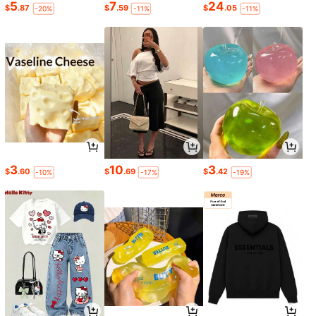
5
7
24
$
.87
$
.59
$
.05
-20%
-11%
-11%
3
10
3
$
.60
$
.69
$
.42
-10%
-17%
-19%