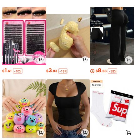
1
3
8
$
.61
$
.83
$
.28
-40%
-19%
-58%