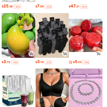
25
7
47
$
.38
$
.06
$
.21
-42%
-22%
-61%
3
3
5
$
.70
$
.78
$
.23
-10%
-21%
-14%