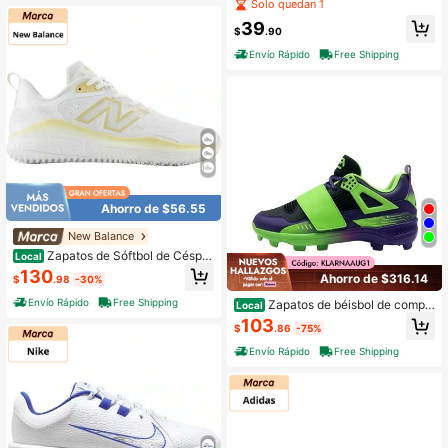
con V Bounce Mid
Solo quedan 1
39
$
.90
Envío Rápido
Free Shipping
Ahorro de $56.55
New Balance
Zapatos de Sóftbol de Céspe
Local
d VELO V4 para Mujer New Balanc
130
Ahorro de $316.14
$
.98
-30%
e | | Zapatos de Béisbol para Hombr
e
Envío Rápido
Free Shipping
Zapatos de béisbol de compe
Local
tición Whirlwind de caña baja con
103
$
.86
-75%
malla para ventilación, comodidad
y entrenamiento profesional
Envío Rápido
Free Shipping