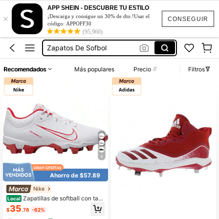
APP SHEIN - DESCUBRE TU ESTILO
×
¡Descarga y consigue un 30% de dto.!Usar el
Conjunto De Dos Piezas Mujer
CONSEGUIR
código: APPOFF30
Botas De Béisbol
(95,960)
Zapatos De Sofbol
Vestidos Elegantes De Mujer
Recomendados
Más populares
Precio
Filtros
Blusas Bonitas De Mujer
Conjunto De Dos Piezas Mujer
Botas De Béisbol
4
Ahorro de $57.89
Nike
Zapatillas de softball con tac
Local
os Hyperdiamond 4 Keystone para
35
$
.78
-62%
mujer de Nike | Zapatos de béisbol
para hombre