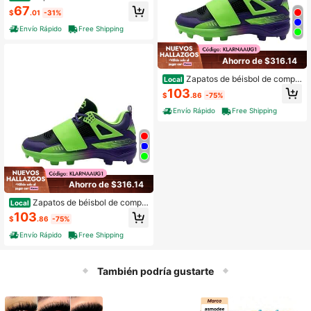
os Hyperdiamond 4 Keystone para
67
$
.01
-31%
mujer de Nike | Zapatos de béisbol
para hombre
Envío Rápido
Free Shipping
Ahorro de $316.14
Zapatos de béisbol de compe
Local
tición de caña baja Whirlwind con
103
$
.86
-75%
malla para ventilación, comodidad
y entrenamiento profesional
Envío Rápido
Free Shipping
Ahorro de $316.14
Zapatos de béisbol de compe
Local
tición Whirlwind de caña baja con
103
$
.86
-75%
malla para ventilación, comodidad
y entrenamiento profesional
Envío Rápido
Free Shipping
También podría gustarte