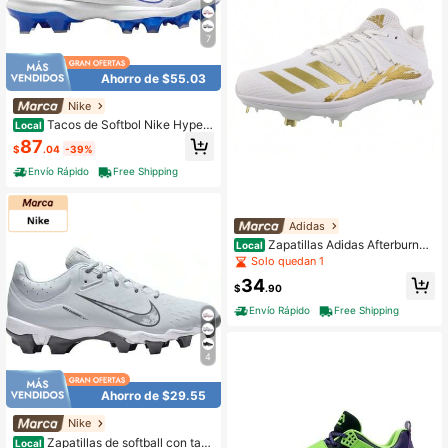
7
Ahorro de $55.03
Nike
Tacos de Softbol Nike Hyperd
Local
iamond 4 Pro MCS para Mujer
87
$
.04
-39%
Envío Rápido
Free Shipping
Adidas
Zapatillas Adidas Afterburner
Local
6 Speed Trap para hombre
Solo quedan 1
34
$
.90
Envío Rápido
Free Shipping
4
Ahorro de $29.55
Nike
Zapatillas de softball con tac
Local