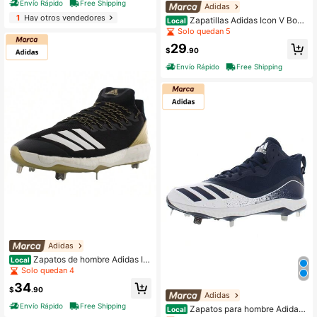
Envío Rápido
Free Shipping
Adidas
1
Hay otros vendedores
Zapatillas Adidas Icon V Boun
Local
ce Mid para hombre
Solo quedan 5
29
$
.90
Envío Rápido
Free Shipping
Adidas
Zapatos de hombre Adidas Ic
Local
on 4
Solo quedan 4
34
$
.90
Adidas
Envío Rápido
Free Shipping
Zapatos para hombre Adidas I
Local