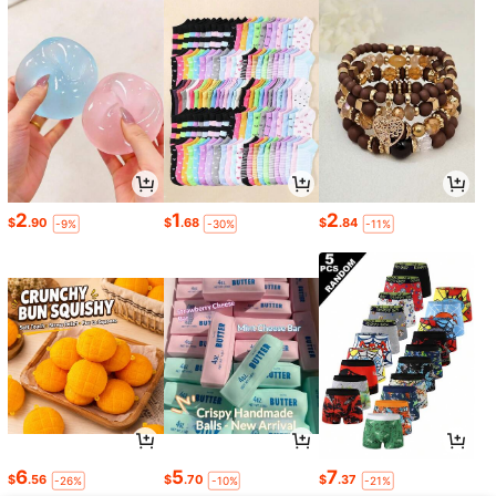
2
1
2
$
.90
$
.68
$
.84
-9%
-30%
-11%
6
5
7
$
.56
$
.70
$
.37
-26%
-10%
-21%