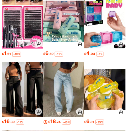
1
6
4
$
.61
$
.59
$
.04
-40%
-19%
-4%
16
18
6
$
.39
$
.74
$
.81
-11%
-43%
-25%