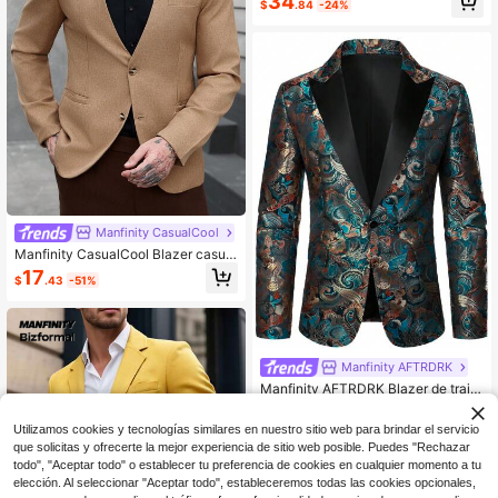
34
$
.84
-24%
Manfinity CasualCool
Manfinity CasualCool Blazer casual
de negocios de manga larga para h
17
$
.43
-51%
ombre, traje formal de verano color
camello caqui, moda elegante
Manfinity AFTRDRK
Manfinity AFTRDRK Blazer de traje
elegante de otoño negro para homb
41
$
.19
-11%
re con jacquard floral, estilo chino d
Utilizamos cookies y tecnologías similares en nuestro sitio web para brindar el servicio
e lujo con patrón botánico y animal,
que solicitas y ofrecerte la mejor experiencia de sitio web posible. Puedes "Rechazar
esmoquin formal para fiestas & cere
monias
todo", "Aceptar todo" o establecer tu preferencia de cookies en cualquier momento a tu
elección. Al seleccionar "Aceptar todo", estableceremos todas las cookies opcionales,