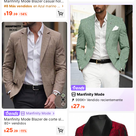
Manfinity Mode Blazer casual holg
ado estilo Old Money para hombre,
#8 Más vendidos
en Azul marino Blazers para hombre
azul marino con contraste a cuadro
19
s, solapa, bolsillo, chaqueta ligera d
$
.39
-14%
e negocios
Manfinity Mode
999K+ Vendido recientemente
500K+ Recompra
27
$
.79
253K Suscripción
Manfinity Mode
Manfinity Mode Blazer de corte sli
m de una hilera con bolsillos para h
80+ vendidos
ombre; elegante; blazer marrón de e
25
$
.29
-11%
stilo "Old Money", para uso diario, o