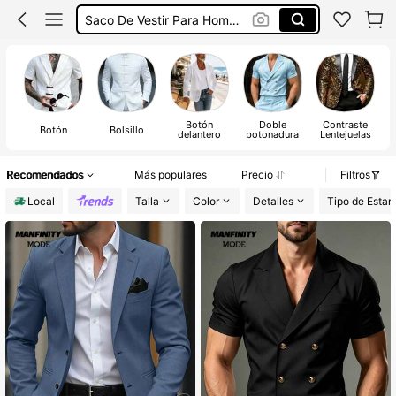
Traje De Hombre Elegante
Sacos Para Hombre Elegantes
Blazer De Hombre
Botón
Doble
Contraste
Botón
Bolsillo
delantero
botonadura
Lentejuelas
Recomendados
Más populares
Precio
Filtros
Local
Talla
Color
Detalles
Tipo de Esta