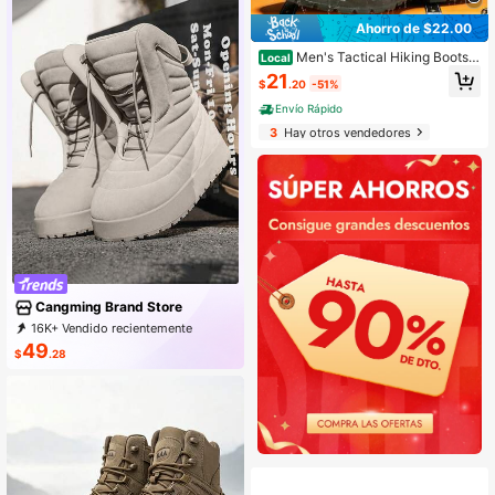
Ahorro de $22.00
Men's Tactical Hiking Boots,
Local
Solid Color Thick Anti Slip Sole Dur
21
$
.20
-51%
able Traction Shoes For Mountain C
limbing & Daily Outdoor Use
Envío Rápido
3
Hay otros vendedores
Cangming Brand Store
16K+ Vendido recientemente
1K+ Recompra
3.6K Suscripción
49
$
.28