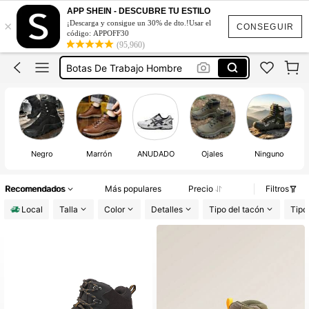
Botas De Trabajo Mujer
APP SHEIN - DESCUBRE TU ESTILO
×
¡Descarga y consigue un 30% de dto.!Usar el
Botas Para Hombre
CONSEGUIR
código: APPOFF30
(95,960)
Botas De Trabajo Hombre
Botas Nortiv8 Hombre
Botas Tacticas Para Hombre
Botas De Trabajo Mujer
Botas Para Hombre
Negro
Marrón
ANUDADO
Ojales
Ninguno
Recomendados
Más populares
Precio
Filtros
Local
Talla
Color
Detalles
Tipo del tacón
Tipo