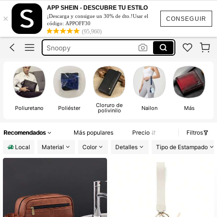
Bolso De Hombre
APP SHEIN - DESCUBRE TU ESTILO
×
¡Descarga y consigue un 30% de dto.!Usar el
Neceser De Hombre
CONSEGUIR
código: APPOFF30
(95,960)
Snoopy
Cartera De Hombre
Billeteras De Hombre
Bolso De Hombre
Cloruro de
c
Poliuretano
Poliéster
Nailon
Más
polivinilo
Recomendados
Más populares
Precio
Filtros
Local
Material
Color
Detalles
Tipo de Estampado