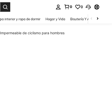
0
0
pa interior y ropa de dormir
Hogar y Vida
Bisutería Y Accesorios
Be
Impermeable de ciclismo para hombres