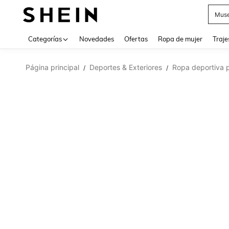
Muse
Categorías
Novedades
Ofertas
Ropa de mujer
Traje
Página principal
Deportes & Exteriores
Ropa deportiva 
/
/