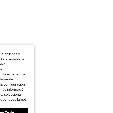
e solicitas y
odo" o establecer
do",
cer
r tu experiencia
ctamente
la configuración
 más información
es, selecciona
 que recopilamos,
ar Todo