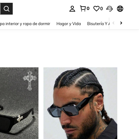
0
0
pa interior y ropa de dormir
Hogar y Vida
Bisutería Y Accesorios
Be