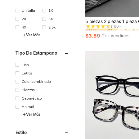
Unitalla
1X
#1 Más vendidos
2X
3X
(100+)
4X
2.5x
#1 Más vendidos
#1 Más vendidos
(100+)
(100+)
$3.89
Ver Más
2k+ vendidos
#1 Más vendidos
(100+)
Tipo De Estampado
Liso
Letras
Color combinado
Plantas
Geométrico
Animal
Ver Más
Estilo