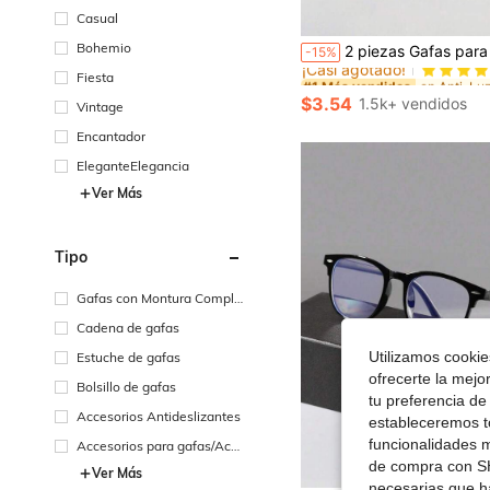
Casual
#1 Más vendidos
Bohemio
2 piezas Gafas para hombre y mujer anti-azules para prevenir el cansancio visual, ver computadoras, ver televisión, jugar juegos y ver teléfonos mó
-15%
¡Casi agotado!
#1 Más vendidos
#1 Más vendidos
Fiesta
¡Casi agotado!
¡Casi agotado!
$3.54
1.5k+ vendidos
Vintage
#1 Más vendidos
¡Casi agotado!
Encantador
EleganteElegancia
Ver Más
Tipo
Gafas con Montura Comple
ta
Cadena de gafas
Utilizamos cookies
Estuche de gafas
ofrecerte la mejo
Bolsillo de gafas
tu preferencia de
Accesorios Antideslizantes
estableceremos to
funcionalidades m
Accesorios para gafas/Acc
esorios para cadenas de ga
de compra con SH
Ver Más
fas
necesarias que h