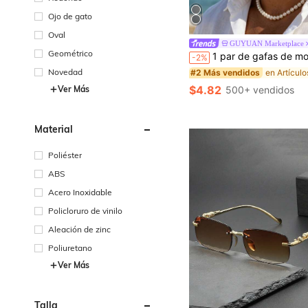
Ojo de gato
Oval
GUYUAN Marketplace
Geométrico
1 par de gafas de moda cuadradas negras clásicas para hombre, adecuadas para ocio al aire libre, viajes, reuniones de negocios diarias, accesorio de moda para vacaciones de verano en la play
-2%
Novedad
#2 Más vendidos
$4.82
500+ vendidos
Ver Más
Material
Poliéster
ABS
Acero Inoxidable
Policloruro de vinilo
Aleación de zinc
Poliuretano
Ver Más
Talla