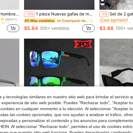
en Anti-Luz Azul Gafas para hombre
#1 Más vendidos
viles, lentes transparentes de cuidado ocular y con estilo
1 pieza Nuevas gafas de moda de uso diario, de estilo minimalista y retro, con diseño elegante y punk
Set de 2 gafas con marco cuadrado retro y 
-15%
-5%
¡Casi agotado!
(500+)
en Anti-Luz Azul Gafas para hombre
en Anti-Luz Azul Gafas para hombre
en Estampado de leopardo Hombres Gafas y accesorio
#5 Más vendidos
#1 Más vendidos
#1 Más vendidos
¡Casi agotado!
¡Casi agotado!
(500+)
(500+)
$5.84
$3.88
200+ vendidos
700+ ve
en Anti-Luz Azul Gafas para hombre
#1 Más vendidos
¡Casi agotado!
(500+)
 y tecnologías similares en nuestro sitio web para brindar el servicio qu
r experiencia de sitio web posible. Puedes "Rechazar todo", "Aceptar t
 cookies en cualquier momento a tu elección. Al seleccionar "Aceptar to
das las cookies opcionales, que nos ayudan a analizar el tráfico, ofre
ejoradas y personalizar el contenido y los anuncios para complementa
EIN. Al seleccionar "Rechazar todo", permites el uso de cookies estri
acen que nuestro sitio web funcione. Puedes desactivarlas cambiando 