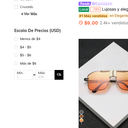
C a r t i e r
Cruzado
Lujosas y elegantes gafas de luz azul estilo corte d
Local
-78%
Ver Más
#1 Más vendidos
$9.00
2.4k+ vendido
Escala De Precios (USD)
Menos de $4
$4 - $5
$5 - $6
Más de $6
Mín.:
Máx:
Ok
5