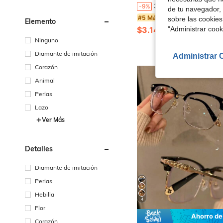
3 pares de gafas ligeras unisex, adecuadas para usar con dispositivos electrónicos para proteger los ojos de las pantallas de TV y computadora, accesorios
-9%
de tu navegador, 
#5 Más vendidos
sobre las cookies
Elemento
"Administrar coo
$3.14
400+ vendidos
Ninguno
Diamante de imitación
Administrar 
Corazón
Animal
Perlas
Lazo
Ver Más
Detalles
Diamante de imitación
Perlas
Hebilla
4
Flor
Ahorro de
Corazón