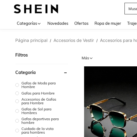
V
Categorías
Novedades
Ofertas
Ropa de mujer
Traje
Página principal
Accesorios de Vestir
Accesorios para 
/
/
Filtros
Más
Categoría
Gafas de Moda para
Hombre
Gafas para Hombre
Accesorios de Gafas
para Hombre
Gafas de Sol para
Hombres
Gafas deportivas para
hombre
Cuidado de la vista
para hombres