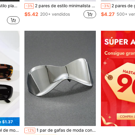
de verano en la playa y viajes al aire libre
2 pares de estilo minimalista moderno personalizado para hombres, adecuado para festivales de música, fotografía callejera, accesorios de playa
2 pares de gafas de moda unisex, monturas de gafas de estilo empresarial, lentes fotocromáticos adecuados para uso en interior
-3%
-3%
$5.42
$4.27
200+ vendidos
500+ ve
e $1.37
en Boho Hombres Gafas y accesorios para gafas
, gafas de sol bohemias, accesorios de gafas de sol para la playa, exterior, viajes
1 par de gafas de moda con estilo bohemio de gran tamaño, adecuadas para la playa, fotografía, viajes al aire libre, combinación con atuendos diarios para vacaciones de verano en la playa, al aire libre y viajes
-12%