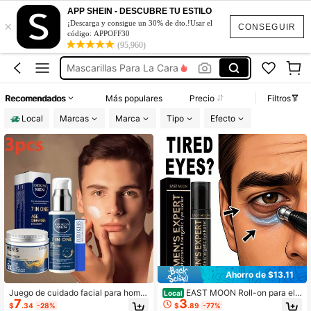
APP SHEIN - DESCUBRE TU ESTILO
×
¡Descarga y consigue un 30% de dto.!Usar el
Máscara Facial Para Hombre
CONSEGUIR
código: APPOFF30
Mascarillas Para La Cara
(95,960)
Mascarilla Para La Cara Para Hombre
Mascarilla Para Puntos Negros
Recomendados
Más populares
Precio
Filtros
Para Sacar Puntos Negros
Local
Marcas
Marca
Tipo
Efecto
Máscara Facial Para Hombre
Mascarillas Para La Cara
Ahorro de $13.11
Juego de cuidado facial para hombr
EAST MOON Roll-on para el c
Local
7
3
es, que incluye crema para los ojos,
ontorno de ojos para hombre, 10 ml,
$
.34
-28%
$
.89
-77%