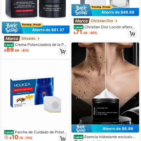
Ahorro de $49.68
Christian Dior
Christian Dior Loción aftersha
Local
Ahorro de $61.37
71
ve Homme Dermo System 100ml/3.
$
.38
-41%
4oz
Shiseido
Crema Potenciadora de la Pie
Local
89
l Shiseido Men de 50ml/1.7oz
$
.98
-41%
Ahorro de $6.99
Parche de Cuidado de Próstat
Local
10
a Houkea para Hombres, Parche de
Esencia hidratante exclusiva
Local
$
.75
-71%
Cuidado Corporal de Masaje Hidrat